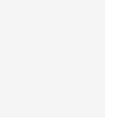
|
|
|
|