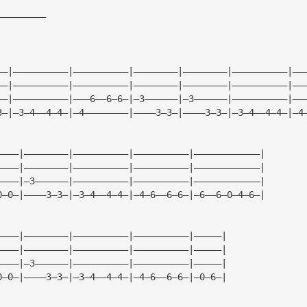
—————————
——|——————————|——————————|————————|————————|——————————|——
——|——————————|——————————|————————|————————|——————————|——
——|——————————|———6——6—6—|—3——————|—3——————|——————————|——
3—|—3—4——4—4—|—4————————|————3—3—|————3—3—|—3—4——4—4—|—4
————|————————|——————————|——————————|————————————|
————|————————|——————————|——————————|————————————|
————|—3——————|——————————|——————————|————————————|
0—0—|————3—3—|—3—4——4—4—|—4—6——6—6—|—6——6—0—4—6—|
————|————————|——————————|——————————|—————|
————|————————|——————————|——————————|—————|
————|—3——————|——————————|——————————|—————|
0—0—|————3—3—|—3—4——4—4—|—4—6——6—6—|—0—6—|