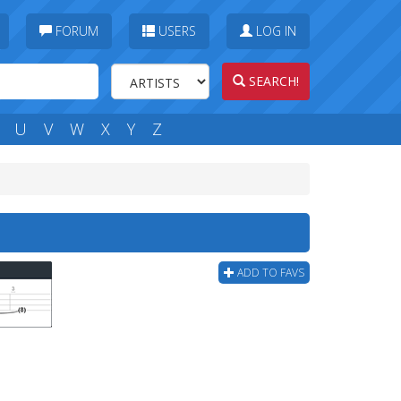
FORUM
USERS
LOG IN
SEARCH!
U
V
W
X
Y
Z
ADD TO FAVS