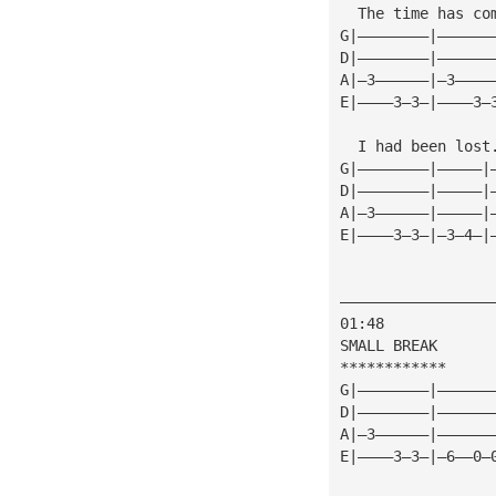
  The time has co
G|————————|——————
D|————————|——————
A|—3——————|—3————
E|————3—3—|————3—
  I had been lost
G|————————|—————|
D|————————|—————|
A|—3——————|—————|
E|————3—3—|—3—4—|
—————————————————
01:48
SMALL BREAK
************
G|————————|——————
D|————————|——————
A|—3——————|——————
E|————3—3—|—6——0—