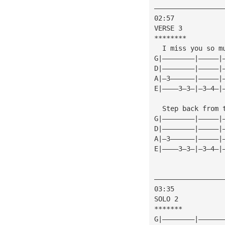
—————————————————
02:57
VERSE 3
********
  I miss you so m
G|————————|—————|
D|————————|—————|
A|—3——————|—————|
E|————3—3—|—3—4—|
  Step back from 
G|————————|—————|
D|————————|—————|
A|—3——————|—————|
E|————3—3—|—3—4—|
—————————————————
03:35
SOLO 2
*******
G|————————|——————