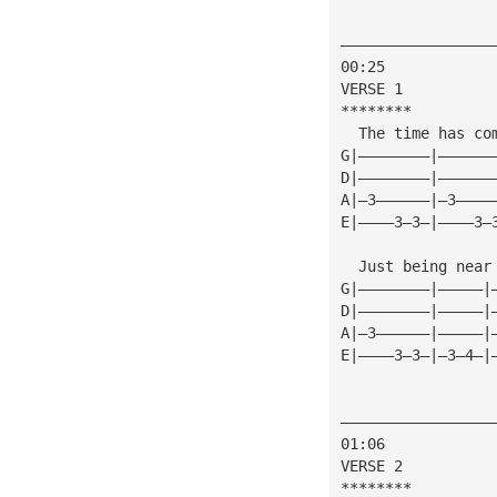
—————————————————
00:25
VERSE 1
********
  The time has co
G|————————|——————
D|————————|——————
A|—3——————|—3————
E|————3—3—|————3—
  Just being near
G|————————|—————|
D|————————|—————|
A|—3——————|—————|
E|————3—3—|—3—4—|
—————————————————
01:06
VERSE 2
********