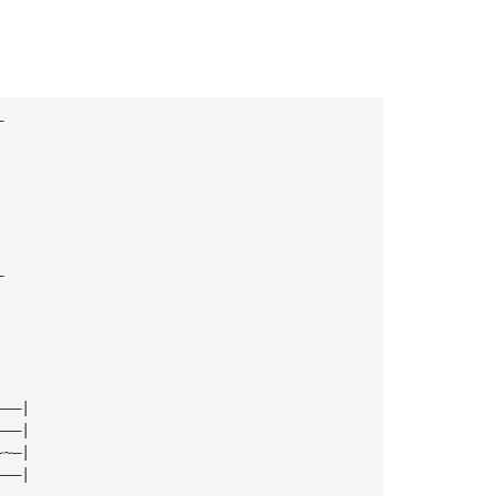
—
—
———|
———|
~~—|
———|