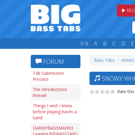
BEG
0-9
A
B
C
D
E
Bass Tabs
Artists:
FORUM
Tab Submission
SNOWY WHIT
Process
The introductions
Rate this
thread!
Things I wish I knew
before playing live/in a
band
DANNYBASSMAN93
Leaving BIGBASSTABS