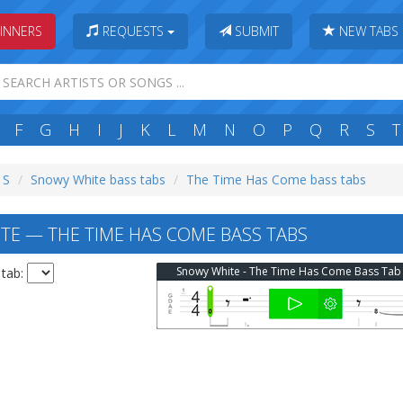
INNERS
REQUESTS
SUBMIT
NEW TABS
F
G
H
I
J
K
L
M
N
O
P
Q
R
S
T
 S
Snowy White bass tabs
The Time Has Come bass tabs
E — THE TIME HAS COME BASS TABS
Snowy White - The Time Has Come Bass Tab
 tab: