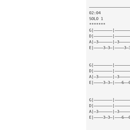
—————————————————
02:04
SOLO 1
*******
G|————————|——————
D|————————|——————
A|—3——————|—3————
E|————3—3—|————3—
G|————————|——————
D|————————|——————
A|—3——————|—3————
E|————3—3—|———6——
G|————————|——————
D|————————|——————
A|—3——————|—3————
E|————3—3—|———6——