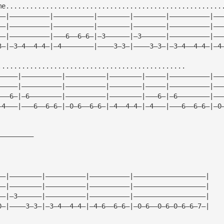
me......................................................
——|——————————|——————————|————————|————————|——————————|——
——|——————————|——————————|————————|————————|——————————|——
——|——————————|———6——6—6—|—3——————|—3——————|——————————|——
3—|—3—4——4—4—|—4————————|————3—3—|————3—3—|—3—4——4—4—|—4
...............................................
—————|——————————|——————————|————————|—————|——————————|——
—————|——————————|——————————|————————|—————|——————————|——
———6—|—6————————|——————————|————————|———6—|—6————————|——
—4———|———6——6—6—|—0—6——6—6—|—4——4—4—|—4———|———6——6—6—|—0
—————————
——|————————|——————————|——————————|——————————————————|
——|————————|——————————|——————————|——————————————————|
——|—3——————|——————————|——————————|——————————————————|
0—|————3—3—|—3—4——4—4—|—4—6——6—6—|—0—6——0—6—0—6—6—7—|