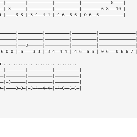
——|————————|——————————|——————————|————————————8————|
——|—3——————|——————————|——————————|————————6—8———10—|
0—|————3—3—|—3—4——4—4—|—4—6——6—6—|—0—6——6——————————|
———————|——————————|——————————|——————————|———————————————
———————|——————————|——————————|——————————|———————————————
———————|———3——————|——————————|——————————|———————————————
—6—0—0—|—6————3—3—|—3—4——4—4—|—4—6——6—6—|—0—6———0—6—6—7—
ut...............................
——|————————|——————————|——————————|
——|————————|——————————|——————————|
——|—3——————|——————————|——————————|
0—|————3—3—|—3—4——4—4—|—4—6——6—6—|