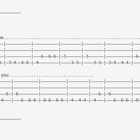
—————————
me......................................................
——|——————————|——————————|————————|————————|——————————|——
——|——————————|——————————|————————|————————|——————————|——
——|——————————|———6——6—6—|—3——————|—3——————|——————————|—6
3—|—3—4——4—4—|—4————————|————3—3—|————3—3—|—3—4——4—4—|——
 you..................................
—————|——————————|——————————|————————|—————|——————————|——
—————|——————————|——————————|————————|—————|——————————|——
———6—|—6————————|——————————|————————|———6—|—6————————|——
—4———|———6——6—6—|—0—6——6—6—|—4——4—4—|—4———|———6——6—6—|—0
—————————