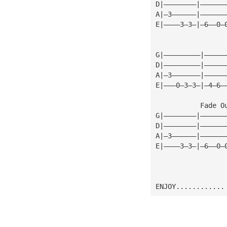
D|————————|——————
A|—3——————|——————
E|————3—3—|—6——0—
G|—————————|—————
D|—————————|—————
A|—3———————|—————
E|———0—3—3—|—4—6—
           Fade O
G|————————|——————
D|————————|——————
A|—3——————|——————
E|————3—3—|—6——0—
ENJOY............