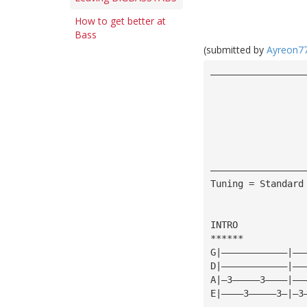
How to get better at
Bass
(submitted by
Ayreon7
—————————————————
                 
                 
                 
                 
                 
                 
—————————————————
Tuning = Standard
INTRO
******
G|————————————|——
D|————————————|——
A|—3—————3————|——
E|————3—————3—|—3