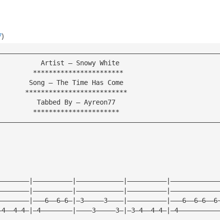
7
)
————————————————————————————————————————————————————————
           Artist — Snowy White
         ***********************
        Song — The Time Has Come 
       **************************
          Tabbed By — Ayreon77
         **********************
————————————————————————————————————————————————————————
             
————————|——————————|————————————|——————————|————————————
————————|——————————|————————————|——————————|————————————
————————|———6——6—6—|—3—————3————|——————————|———6——6—6——6
—4——4—4—|—4————————|————3—————3—|—3—4——4—4—|—4——————————