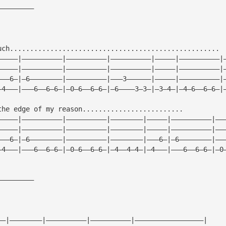
—————————
uch....................................................
—————|——————————|——————————|——————————|—————|——————————|
—————|——————————|——————————|——————————|—————|——————————|
———6—|—6————————|——————————|———3——————|—————|——————————|
—4———|———6——6—6—|—0—6——6—6—|—6————3—3—|—3—4—|—4—6——6—6—|
the edge of my reason.........................
—————|——————————|——————————|————————|—————|——————————|——
—————|——————————|——————————|————————|—————|——————————|——
———6—|—6————————|——————————|————————|———6—|—6————————|——
—4———|———6——6—6—|—0—6——6—6—|—4——4—4—|—4———|———6——6—6—|—0
—————————
——|————————|——————————|——————————|—————————————————|