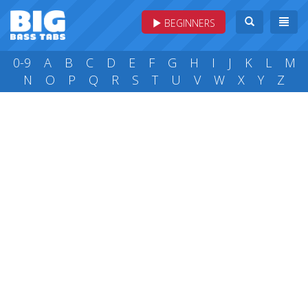
BEGINNERS
0-9
A
B
C
D
E
F
G
H
I
J
K
L
M
N
O
P
Q
R
S
T
U
V
W
X
Y
Z