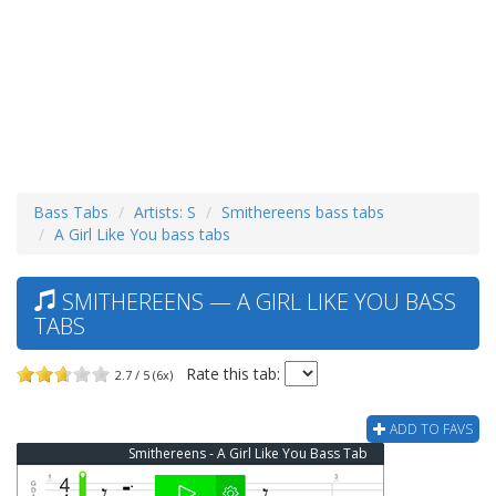
Bass Tabs
Artists: S
Smithereens bass tabs
A Girl Like You bass tabs
SMITHEREENS — A GIRL LIKE YOU BASS
TABS
Rate this tab:
2.7 / 5 (6x)
ADD TO FAVS
Smithereens - A Girl Like You Bass Tab