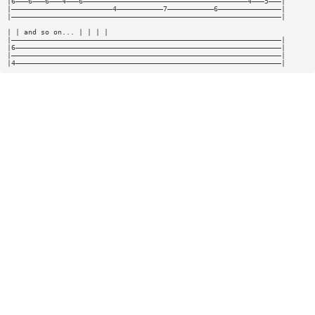
|6———6———6———4———6———————————————————————————————————————4———5———|
|————————————————————————4———————————7———————————6———————————————|
|————————————————————————————————————————————————————————————————|
| | and so on... | | | |
|————————————————————————————————————————————————————————————————|
|6———————————————————————————————————————————————————————————————|
|————————————————————————————————————————————————————————————————|
|4———————————————————————————————————————————————————————————————|