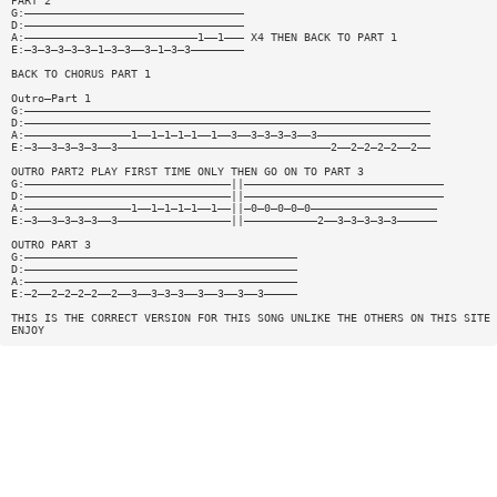
PART 2
G:—————————————————————————————————
D:—————————————————————————————————
A:——————————————————————————1——1——— X4 THEN BACK TO PART 1
E:—3—3—3—3—3—1—3—3——3—1—3—3————————
BACK TO CHORUS PART 1
Outro—Part 1
G:—————————————————————————————————————————————————————————————
D:—————————————————————————————————————————————————————————————
A:————————————————1——1—1—1—1——1——3——3—3—3—3——3—————————————————
E:—3——3—3—3—3——3————————————————————————————————2——2—2—2—2——2——
OUTRO PART2 PLAY FIRST TIME ONLY THEN GO ON TO PART 3
G:———————————————————————————————||——————————————————————————————
D:———————————————————————————————||——————————————————————————————
A:————————————————1——1—1—1—1——1——||—0—0—0—0—0———————————————————
E:—3——3—3—3—3——3—————————————————||———————————2——3—3—3—3—3——————
OUTRO PART 3
G:—————————————————————————————————————————
D:—————————————————————————————————————————
A:—————————————————————————————————————————
E:—2——2—2—2—2——2——3——3—3—3——3——3——3——3—————
THIS IS THE CORRECT VERSION FOR THIS SONG UNLIKE THE OTHERS ON THIS SITE
ENJOY