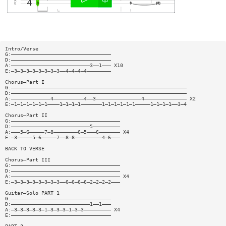
Intro/Verse
G:—————————————————————————————————
D:—————————————————————————————————
A:——————————————————————————3——1——— X10
E:—3—3—3—3—3—3—3—3——4—4—4—4————————
Chorus—Part I
G:——————————————————————————————————————————————————————————
D:——————————————————————————————————————————————————————————
A:—————————————4——————————4——3———————————————4—————————————— X2
E:—1—1—1—1—1—1————1—1—1—1———————1—1—1—1—1—1—————1—1—1—1——3—4
Chorus—Part II
G:————————————————————————————————————
D:——————————————————————————5—————————
A:———5—6—————7—8————————6—5———6——————— X4
E:—3—————5—6—————7——8—8—————————4—6———
BACK TO VERSE
Chorus—Part III
G:————————————————————————————————————
D:————————————————————————————————————
A:———————————————————————————————————— X4
E:—3—3—3—3—3—3—3—3——6—6—6—6—2—2—2—2———
Guitar—Solo PART 1
G:—————————————————————————————————
D:——————————————————————————1——1———
A:—3—3—3—3—3—1—3—3—3—1—3—3————————— X4
E:—————————————————————————————————