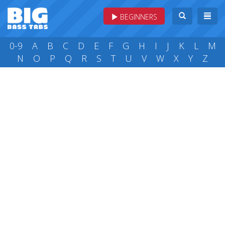
BEGINNERS
0-9
A
B
C
D
E
F
G
H
I
J
K
L
M
N
O
P
Q
R
S
T
U
V
W
X
Y
Z