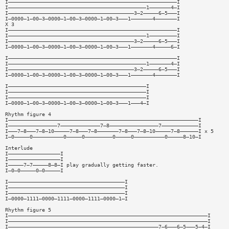
I———————————————————————————————————————————————————————I
I—————————————————————————————————————————————1———————4—I
I—————————————————————————————————————————3—2—————6—5———I
I—0000—1—00—3—0000—1—00—3—0000—1—00—3———1———————4———————I
X 3
I———————————————————————————————————————————————————————I
I—————————————————————————————————————————————1—————————I
I—————————————————————————————————————————3—2—————6—5———I
I—0000—1—00—3—0000—1—00—3—0000—1—00—3———1———————4—————6—I
I———————————————————————————————————————————————————————I
I—————————————————————————————————————————————1———————4—I
I—————————————————————————————————————————3—2—————6—5———I
I—0000—1—00—3—0000—1—00—3—0000—1—00—3———1———————4———————I
I—————————————————————————————————————————————I
I—————————————————————————————————————————————I
I—————————————————————————————————————————————I
I—0000—1—00—3—0000—1—00—3—0000—1—00—3———1———4—I
Rhythm figure 4
I——————————————————————————————————————————————————————————————I
I————————————————7—————————————7—8————————————————7————————————I
I———7—8———7—8—10—————7—8———7—8———————7—8———7—8—10—————7—8——————I x 5
I—0—————0——————————0—————0—————————0—————0——————————0—————8—10—I
Interlude
I—————————————————I
I—————————————————I
I—————7—7—————8—8—I play gradually getting faster.
I—0—0—————0—0—————I
I——————————————————————————————————————I
I——————————————————————————————————————I
I——————————————————————————————————————I
I—0000—1111—0000—1111—0000—1111—0000—1—I
Rhythm figure 5
I—————————————————————————————————————————————————————————————————I
I—————————————————————————————————————————————————————————————————I
I—————————————————————————————————————————————————7—6———6—5———5—4—I