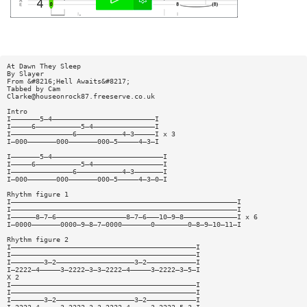
At Dawn They Sleep
By Slayer
From &#8216;Hell Awaits&#8217;
Tabbed by Cam
Clarke@houseonrock87.freeserve.co.uk
Intro
I———————5—4—————————————————————————I
I—————6———————————5—4———————————————I
I———————————————6———————————4—3—————I x 3
I—000———————000———————000—5—————4—3—I
I———————5—4———————————————————————————I
I—————6———————————5—4—————————————————I
I———————————————6———————————4—3———————I
I—000———————000———————000—5—————4—3—0—I
Rhythm figure 1
I———————————————————————————————————————————————————————I
I———————————————————————————————————————————————————————I
I——————8—7—6—————————————————8—7—6———10—9—8—————————————I x 6
I—0000———————0000—9—8—7—0000———————0————————0—8—9—10—11—I
Rhythm figure 2
I—————————————————————————————————————————————I
I—————————————————————————————————————————————I
I————————3—2———————————————————3—2————————————I
I—2222—4—————3—2222—3—3—2222—4—————3—2222—3—5—I
X 2
I—————————————————————————————————————————————I
I—————————————————————————————————————————————I
I————————3—2———————————————————3—2————————————I