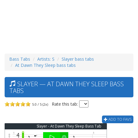
Bass Tabs
Artists: S
Slayer bass tabs
At Dawn They Sleep bass tabs
SLAYER — AT DAWN THEY SLEEP BASS
TABS
Rate this tab:
5.0 / 5 (2x)
ADD TO FAVS
Slayer - At Dawn They Sleep Bass Tab