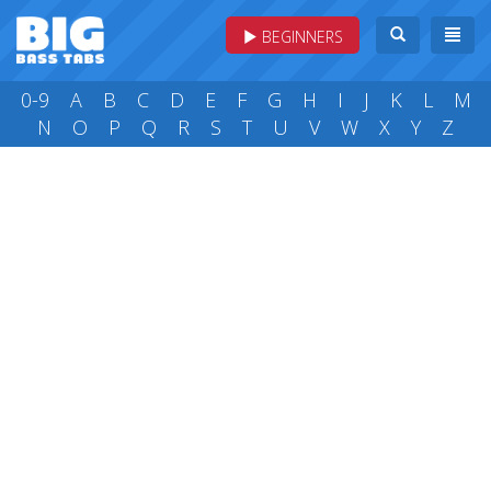
BEGINNERS
0-9
A
B
C
D
E
F
G
H
I
J
K
L
M
N
O
P
Q
R
S
T
U
V
W
X
Y
Z