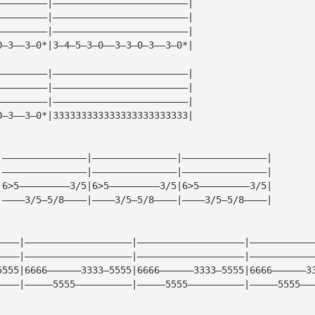
—————————|————————————————————————|
—————————|————————————————————————|
—————————|————————————————————————|
0—3——3—0*|3—4—5—3—0——3—3—0—3——3—0*|
—————————|————————————————————————|
—————————|————————————————————————|
—————————|————————————————————————|
0—3——3—0*|333333333333333333333333|
|———————————————|———————————————|———————————————|
|———————————————|———————————————|———————————————|
|6>5—————————3/5|6>5—————————3/5|6>5—————————3/5|
|————3/5—5/8————|————3/5—5/8————|————3/5—5/8————|
————|———————————————————|———————————————————|———————————
————|———————————————————|———————————————————|———————————
5555|6666——————3333—5555|6666——————3333—5555|6666——————3
————|—————5555——————————|—————5555——————————|—————5555——