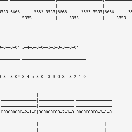
————|———————————————————|———————————————————|———————————
5555|6666——————3333—5555|6666——————3333—5555|6666——————3
————|—————5555——————————|—————5555——————————|—————5555——
—————————|————————————————————————|
—————————|————————————————————————|
—————————|————————————————————————|
0—3——3—0*|3—4—5—3—0——3—3—0—3——3—0*|
—————————|———————————————————————————|
—————————|———————————————————————————|
—————————|———————————————————————————|
0—3——3—0*|3—4—5—3—0——3—3—0—3——3—2—1—0|
|———————————————|———————————————|———————————————|
|———————————————|———————————————|———————————————|
|———————————————|———————————————|———————————————|
|000000000—2—1—0|000000000—2—1—0|000000000—2—1—0|
|———————————————|———————————————|————————————|
|———————————————|———————————————|————————————|