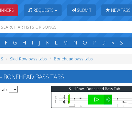
INNERS
REQUESTS
SUBMIT
NEW TABS
F
G
H
I
J
K
L
M
N
O
P
Q
R
S
T
 S
Skid Row bass tabs
Bonehead bass tabs
 BONEHEAD BASS TABS
Skid Row - Bonehead Bass Tab
 tab: