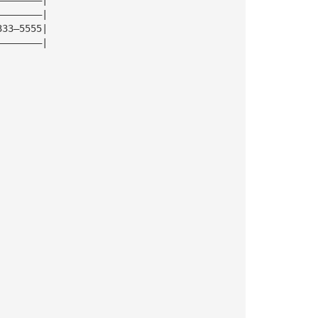
————————|
333—5555|
————————|