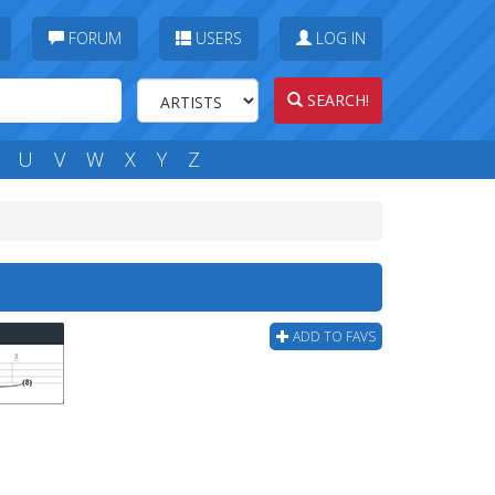
FORUM
USERS
LOG IN
SEARCH!
U
V
W
X
Y
Z
ADD TO FAVS