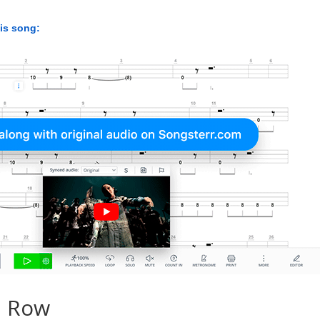
his song:
d Row