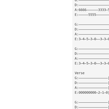
D:———————————————
A:6666——————3333—
E:—————5555——————
G:———————————————
D:———————————————
A:———————————————
E:3—4—5—3—0——3—3—
G:———————————————
D:———————————————
A:———————————————
E:3—4—5—3—0——3—3—
Verse
G:———————————————
D:———————————————
A:———————————————
E:000000000—2—1—0
G:———————————————
D:———————————————