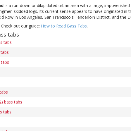
ad
is a run-down or dilapidated urban area with a large, impoverished po
ngmen skidded logs. Its current sense appears to have originated in 
kid Row in Los Angeles, San Francisco's Tenderloin District, and the
 Check out our guide:
How to Read Bass Tabs
.
ss tabs
ss tabs
 tabs
 tabs
s
tabs
2) bass tabs
ss tabs