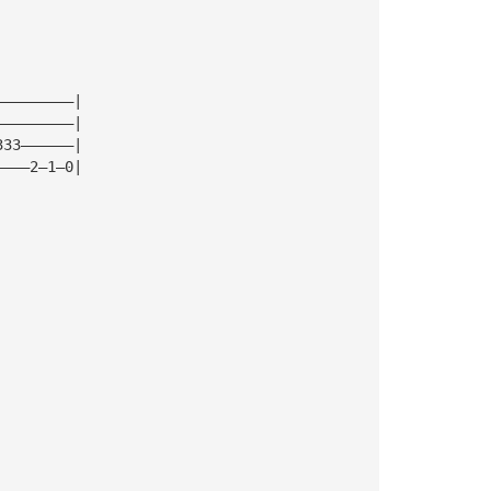
—————————|
—————————|
333——————|
————2—1—0|