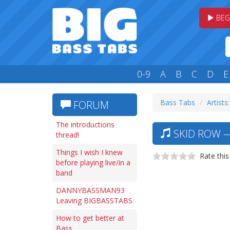
BEG
0-9
A
B
C
D
E
Bass Tabs
Artists:
FORUM
The introductions
SKID ROW —
thread!
Things I wish I knew
Rate this
before playing live/in a
band
DANNYBASSMAN93
Leaving BIGBASSTABS
How to get better at
Bass