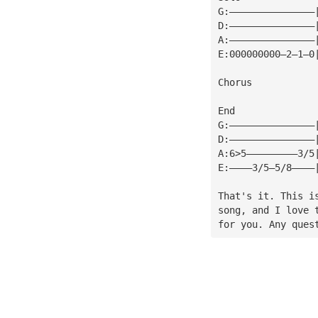
G:———————————————
D:———————————————
A:———————————————
E:000000000—2—1—0
Chorus
End
G:———————————————
D:———————————————
A:6>5—————————3/5
E:————3/5—5/8————
That's it. This i
song, and I love 
for you. Any ques