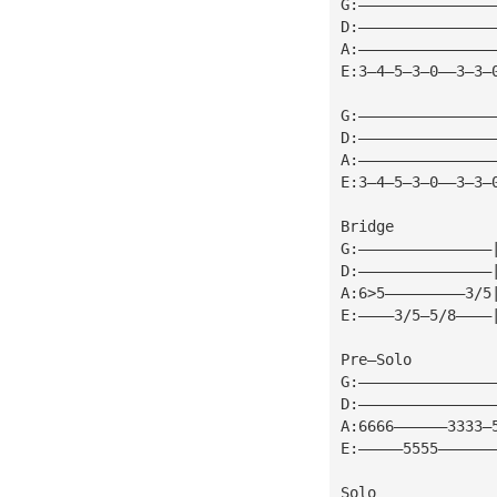
G:———————————————
D:———————————————
A:———————————————
E:3—4—5—3—0——3—3—
G:———————————————
D:———————————————
A:———————————————
E:3—4—5—3—0——3—3—
Bridge
G:———————————————
D:———————————————
A:6>5—————————3/5
E:————3/5—5/8————
Pre—Solo
G:———————————————
D:———————————————
A:6666——————3333—
E:—————5555——————
Solo