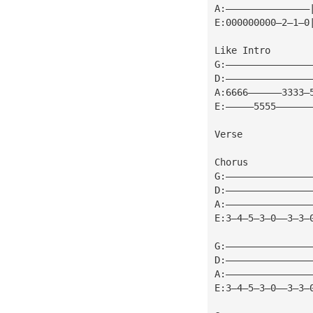
A:———————————————
E:000000000—2—1—0
Like Intro
G:———————————————
D:———————————————
A:6666——————3333—
E:—————5555——————
Verse
Chorus
G:———————————————
D:———————————————
A:———————————————
E:3—4—5—3—0——3—3—
G:———————————————
D:———————————————
A:———————————————
E:3—4—5—3—0——3—3—