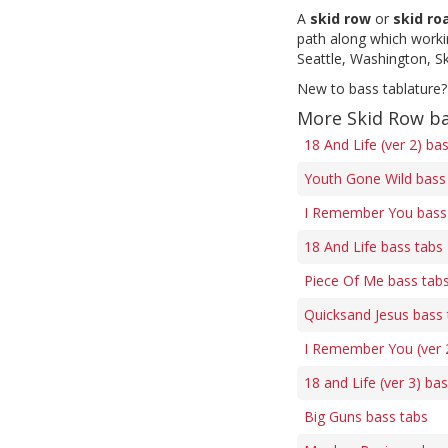
A
skid row
or
skid ro
path along which worki
Seattle, Washington, S
New to bass tablature?
More Skid Row ba
18 And Life (ver 2) ba
Youth Gone Wild bass
I Remember You bass
18 And Life bass tabs
Piece Of Me bass tab
Quicksand Jesus bass 
I Remember You (ver 
18 and Life (ver 3) ba
Big Guns bass tabs