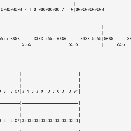
|———————————————|———————————————|————————————|
|000000000—2—1—0|000000000—2—1—0|000000000000|
————|———————————————————|———————————————————|———————————
————|———————————————————|———————————————————|———————————
5555|6666——————3333—5555|6666——————3333—5555|6666——————3
————|—————5555——————————|—————5555——————————|—————5555——
—————————|————————————————————————|
—————————|————————————————————————|
—————————|————————————————————————|
0—3——3—0*|3—4—5—3—0——3—3—0—3——3—0*|
—————————|————————————————————————|
—————————|————————————————————————|
—————————|————————————————————————|
0—3——3—0*|333333333333333333333333|