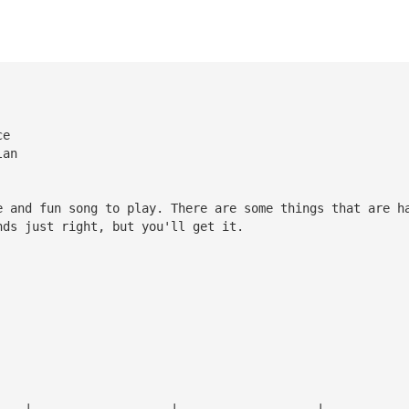
ce
lan
e and fun song to play. There are some things that are h
nds just right, but you'll get it.
————|———————————————————|———————————————————|———————————