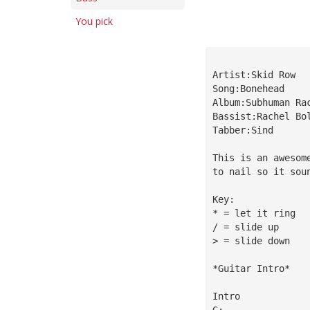
You pick
Artist:Skid Row
Song:Bonehead
Album:Subhuman Ra
Bassist:Rachel Bo
Tabber:Sind
This is an awesom
to nail so it sou
Key:
* = let it ring
/ = slide up 
> = slide down
*Guitar Intro*
Intro
G:———————————————