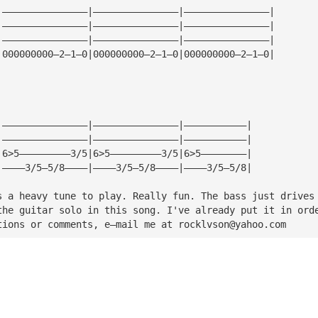
|———————————————|———————————————|———————————————|
|———————————————|———————————————|———————————————|
|———————————————|———————————————|———————————————|
|000000000—2—1—0|000000000—2—1—0|000000000—2—1—0|
|———————————————|———————————————|———————————|
|———————————————|———————————————|———————————|
|6>5—————————3/5|6>5—————————3/5|6>5————————|
|————3/5—5/8————|————3/5—5/8————|————3/5—5/8|
s a heavy tune to play. Really fun. The bass just drives
the guitar solo in this song. I've already put it in ord
tions or comments, e—mail me at 
rocklvson@yahoo.com