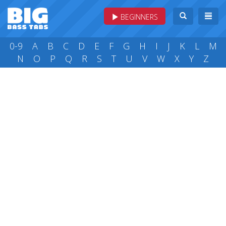
BEGINNERS
0-9
A
B
C
D
E
F
G
H
I
J
K
L
M
N
O
P
Q
R
S
T
U
V
W
X
Y
Z