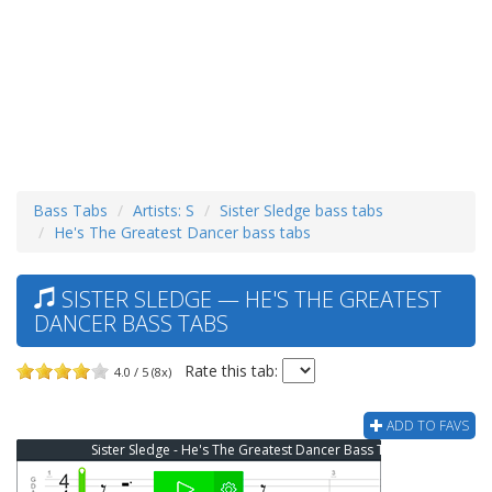
Bass Tabs
Artists: S
Sister Sledge bass tabs
He's The Greatest Dancer bass tabs
SISTER SLEDGE — HE'S THE GREATEST
DANCER BASS TABS
Rate this tab:
4.0 / 5 (8x)
ADD TO FAVS
Sister Sledge - He's The Greatest Dancer Bass Tab