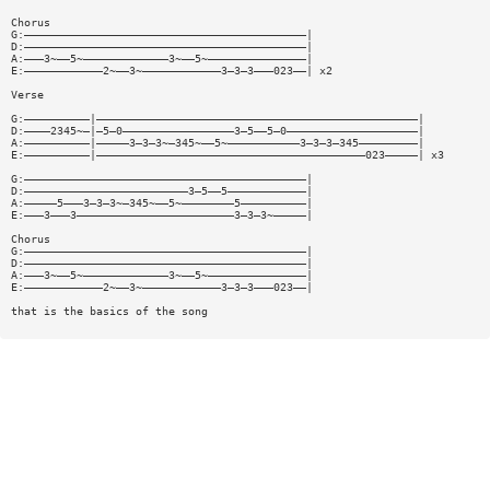
Chorus
G:———————————————————————————————————————————|
D:———————————————————————————————————————————|
A:———3~——5~—————————————3~——5~———————————————|
E:————————————2~——3~————————————3—3—3———023——| x2
Verse
G:——————————|—————————————————————————————————————————————————|
D:————2345~—|—5—0—————————————————3—5——5—0————————————————————|
A:——————————|—————3—3—3~—345~——5~———————————3—3—3—345—————————|
E:——————————|—————————————————————————————————————————023—————| x3
G:———————————————————————————————————————————|
D:—————————————————————————3—5——5————————————|
A:—————5———3—3—3~—345~——5~————————5——————————|
E:———3———3————————————————————————3—3—3~—————|
Chorus
G:———————————————————————————————————————————|
D:———————————————————————————————————————————|
A:———3~——5~—————————————3~——5~———————————————|
E:————————————2~——3~————————————3—3—3———023——|
that is the basics of the song