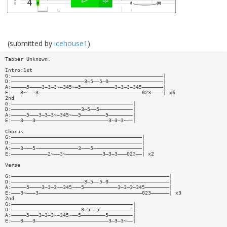
(submitted by
icehouse1
)
Tabber Unknown.
Intro:1st
G:——————————————————————————————————————————————————|
D:————————————————————————3—5——5—0——————————————————|
A:—————5————3—3—3~—345~—5———————————3—3—3—345———————|
E:———3~———3——————————————————————————————————023————| x6
2nd
G:————————————————————————————————————————|
D:———————————————————————3—5——5———————————|
A:—————5———3—3—3~—345~——5————————5————————|
E:———3———3————————————————————————3—3—3~——|
Chorus
G:———————————————————————————————————————————|
D:———————————————————————————————————————————|
A:———3~——5~—————————————3~——5~———————————————|
E:————————————2~——3~————————————3—3—3———023——| x2
Verse
G:————————————————————————————————————————————————————|
D:————————————————————————3—5——5—0————————————————————|
A:—————5————3—3—3~—345~——5———————————3—3—3—345————————|
E:———3~———3——————————————————————————————————023——————| x3
2nd
G:————————————————————————————————————————|
D:———————————————————————3—5——5———————————|
A:—————5———3—3—3~—345~——5————————5————————|
E:———3———3————————————————————————3—3—3~——|