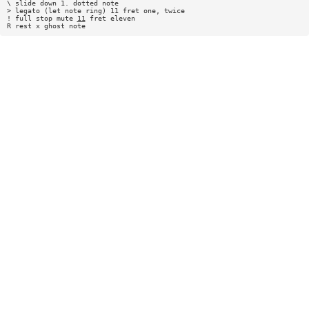
\ slide down 1. dotted note
> legato (let note ring) 11 fret one, twice
! full stop mute
11
fret eleven
R rest x ghost note