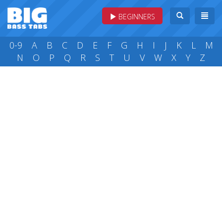
BEGINNERS
0-9
A
B
C
D
E
F
G
H
I
J
K
L
M
N
O
P
Q
R
S
T
U
V
W
X
Y
Z