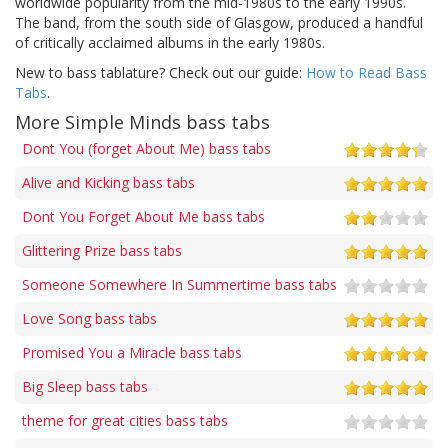
worldwide popularity from the mid-1980s to the early 1990s.
The band, from the south side of Glasgow, produced a handful
of critically acclaimed albums in the early 1980s.
New to bass tablature? Check out our guide:
How to Read Bass
Tabs
.
More Simple Minds bass tabs
Dont You (forget About Me) bass tabs
Alive and Kicking bass tabs
Dont You Forget About Me bass tabs
Glittering Prize bass tabs
Someone Somewhere In Summertime bass tabs
Love Song bass tabs
Promised You a Miracle bass tabs
Big Sleep bass tabs
theme for great cities bass tabs