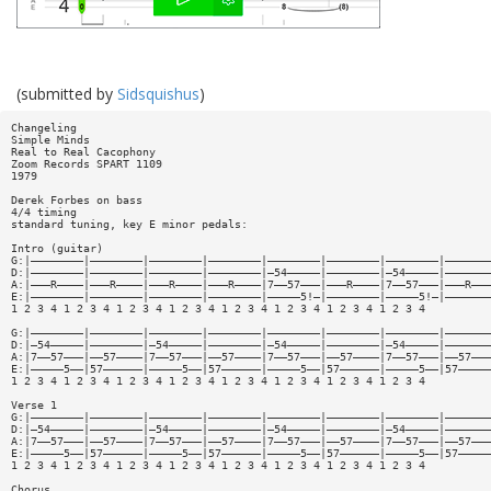
(submitted by
Sidsquishus
)
Changeling
Simple Minds
Real to Real Cacophony
Zoom Records SPART 1109
1979
Derek Forbes on bass
4/4 timing
standard tuning, key E minor pedals:
Intro (guitar)
G:|————————|————————|————————|————————|————————|————————|————————|———————
D:|————————|————————|————————|————————|—54—————|————————|—54—————|———————
A:|———R————|———R————|———R————|———R————|7——57———|———R————|7——57———|———R———
E:|————————|————————|————————|————————|—————5!—|————————|—————5!—|———————
1 2 3 4 1 2 3 4 1 2 3 4 1 2 3 4 1 2 3 4 1 2 3 4 1 2 3 4 1 2 3 4
G:|————————|————————|————————|————————|————————|————————|————————|———————
D:|—54—————|————————|—54—————|————————|—54—————|————————|—54—————|———————
A:|7——57———|——57————|7——57———|——57————|7——57———|——57————|7——57———|——57———
E:|—————5——|57——————|—————5——|57——————|—————5——|57——————|—————5——|57—————
1 2 3 4 1 2 3 4 1 2 3 4 1 2 3 4 1 2 3 4 1 2 3 4 1 2 3 4 1 2 3 4
Verse 1
G:|————————|————————|————————|————————|————————|————————|————————|———————
D:|—54—————|————————|—54—————|————————|—54—————|————————|—54—————|———————
A:|7——57———|——57————|7——57———|——57————|7——57———|——57————|7——57———|——57———
E:|—————5——|57——————|—————5——|57——————|—————5——|57——————|—————5——|57—————
1 2 3 4 1 2 3 4 1 2 3 4 1 2 3 4 1 2 3 4 1 2 3 4 1 2 3 4 1 2 3 4
Chorus