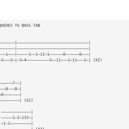
QUEDES TU BASS TAB
———————|———————————————————————————————|
———————|———————————————————————————————|
———1———|—————1——1—11—1——————0——————0———|
—3———3—|—3—4——————————3——11———1—11———1—| (X2)
——————7——|
———8———8—|
10———————|
—————————| (X2)
|—————————————|
|—————1—3—133—|
|—1—1—————————|
|—————————————| (X3)