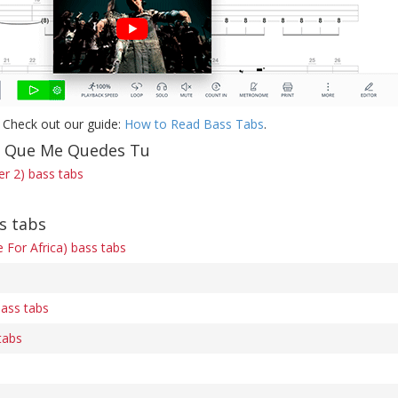
 Check out our guide:
How to Read Bass Tabs
.
f Que Me Quedes Tu
r 2) bass tabs
s tabs
For Africa) bass tabs
bass tabs
tabs