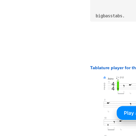
 bigbasstabs.
Tablature player for t