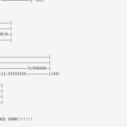
—————|
—————|
88/0—|
—————|
——————————————————————|
——————————————————————|
—————————————5/666666—|
111—33333333——————————|(X4)
—|
—|
—|
—|
DED SOON!!!!!!!