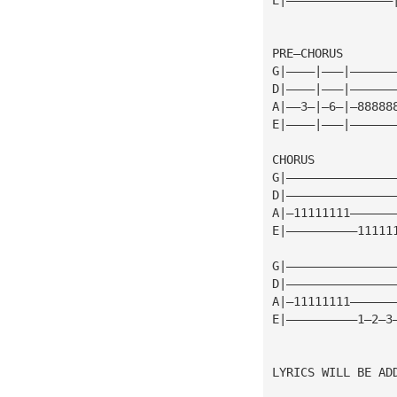
PRE—CHORUS
G|————|———|——————
D|————|———|——————
A|——3—|—6—|—88888
E|————|———|——————
CHORUS
G|———————————————
D|———————————————
A|—11111111——————
E|——————————11111
G|———————————————
D|———————————————
A|—11111111——————
E|——————————1—2—3
LYRICS WILL BE AD