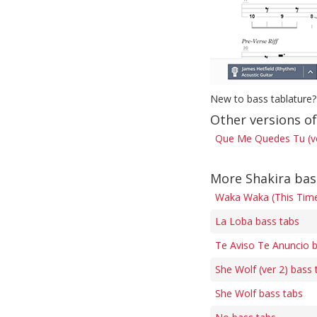
New to bass tablature?
Other versions o
Que Me Quedes Tu (ve
More Shakira bas
Waka Waka (This Time 
La Loba bass tabs
Te Aviso Te Anuncio 
She Wolf (ver 2) bass 
She Wolf bass tabs