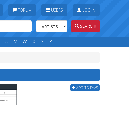
FORUM
USERS
LOG IN
SEARCH!
U
V
W
X
Y
Z
ADD TO FAVS