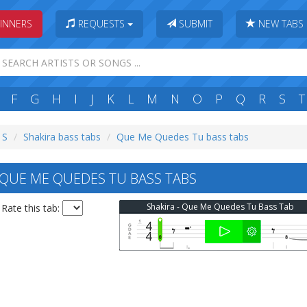
INNERS
REQUESTS
SUBMIT
NEW TABS
F
G
H
I
J
K
L
M
N
O
P
Q
R
S
T
 S
Shakira bass tabs
Que Me Quedes Tu bass tabs
QUE ME QUEDES TU BASS TABS
Shakira - Que Me Quedes Tu Bass Tab
Rate this tab: