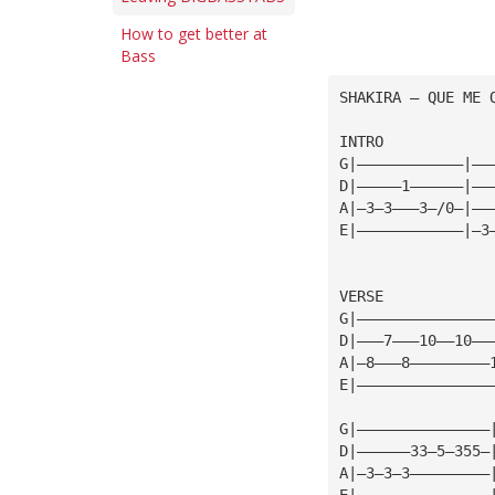
How to get better at
Bass
SHAKIRA — QUE ME 
INTRO
G|————————————|——
D|—————1——————|——
A|—3—3———3—/0—|——
E|————————————|—3
VERSE
G|———————————————
D|———7———10——10——
A|—8———8—————————
E|———————————————
G|———————————————
D|——————33—5—355—
A|—3—3—3—————————
E|———————————————