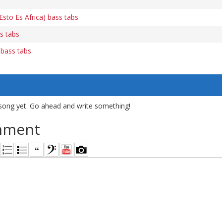
sto Es Africa) bass tabs
s tabs
bass tabs
song yet. Go ahead and write something!
mment