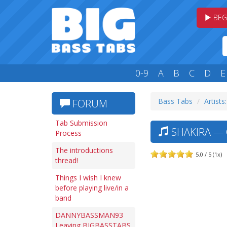
BEG
0-9
A
B
C
D
E
Bass Tabs
Artists:
FORUM
Tab Submission
SHAKIRA — 
Process
The introductions
5.0 / 5 (1x)
thread!
Things I wish I knew
before playing live/in a
band
DANNYBASSMAN93
Leaving BIGBASSTABS