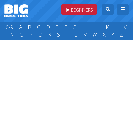
BEGINNERS
0-9
A
B
C
D
E
F
G
H
I
J
K
L
M
N
O
P
Q
R
S
T
U
V
W
X
Y
Z