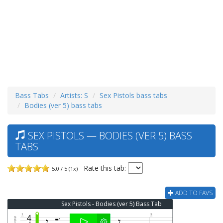
Bass Tabs
Artists: S
Sex Pistols bass tabs
Bodies (ver 5) bass tabs
SEX PISTOLS — BODIES (VER 5) BASS
TABS
Rate this tab:
5.0 / 5 (1x)
ADD TO FAVS
Sex Pistols - Bodies (ver 5) Bass Tab