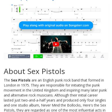
About Sex Pistols
The
Sex Pistols
are an English punk rock band that formed in
London in 1975. They are responsible for initiating the punk
movement in the United Kingdom and inspiring many later punk
and alternative rock musicians. Although their initial career
lasted just two-and-a-half years and produced only four singles
and one studio album, Never Mind the Bollocks, Here's the Sex
Pistols, they are regarded as one of the most influential acts in