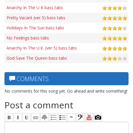
Anarchy In The U K bass tabs
Pretty Vacant (ver 5) bass tabs
Holidays In The Sun bass tabs
No Feelings bass tabs
Anarchy In The U.K. (ver 5) bass tabs
God Save The Queen bass tabs
COMMENTS
No comments for this song yet. Go ahead and write something!
Post a comment