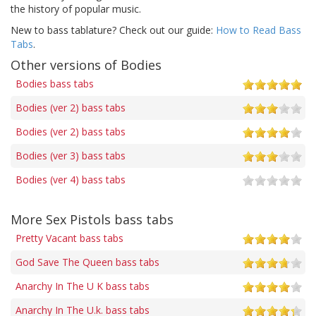
the history of popular music.
New to bass tablature? Check out our guide:
How to Read Bass
Tabs
.
Other versions of Bodies
Bodies bass tabs
Bodies (ver 2) bass tabs
Bodies (ver 2) bass tabs
Bodies (ver 3) bass tabs
Bodies (ver 4) bass tabs
More Sex Pistols bass tabs
Pretty Vacant bass tabs
God Save The Queen bass tabs
Anarchy In The U K bass tabs
Anarchy In The U.k. bass tabs