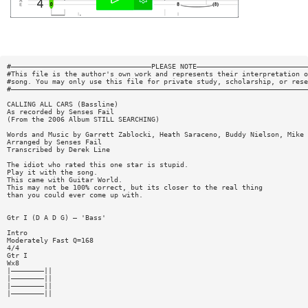
#——————————————————————————————————PLEASE NOTE———————————————————————————
#This file is the author's own work and represents their interpretation o
#song. You may only use this file for private study, scholarship, or rese
#————————————————————————————————————————————————————————————————————————
CALLING ALL CARS (Bassline)
As recorded by Senses Fail
(From the 2006 Album STILL SEARCHING)
Words and Music by Garrett Zablocki, Heath Saraceno, Buddy Nielson, Mike 
Arranged by Senses Fail
Transcribed by Derek Line
The idiot who rated this one star is stupid.
Play it with the song.
This came with Guitar World.
This may not be 100% correct, but its closer to the real thing
than you could ever come up with.
Gtr I (D A D G) — 'Bass'
Intro
Moderately Fast Q=168
4/4
Gtr I
Wx8
|————————||
|————————||
|————————||
|————————||