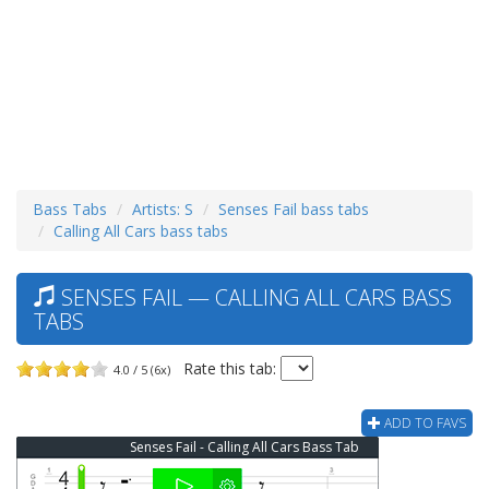
Bass Tabs
Artists: S
Senses Fail bass tabs
Calling All Cars bass tabs
SENSES FAIL — CALLING ALL CARS BASS
TABS
Rate this tab:
4.0 / 5 (6x)
ADD TO FAVS
Senses Fail - Calling All Cars Bass Tab