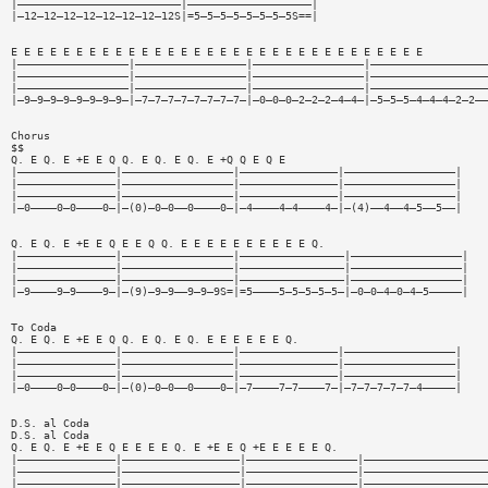
|—————————————————————————|———————————————————|
|—12—12—12—12—12—12—12—12S|=5—5—5—5—5—5—5—5S==|
E E E E E E E E E E E E E E E E E E E E E E E E E E E E E E E E
|—————————————————|—————————————————|—————————————————|——————————————————
|—————————————————|—————————————————|—————————————————|——————————————————
|—————————————————|—————————————————|—————————————————|——————————————————
|—9—9—9—9—9—9—9—9—|—7—7—7—7—7—7—7—7—|—0—0—0—2—2—2—4—4—|—5—5—5—4—4—4—2—2——
Chorus
$$
Q. E Q. E +E E Q Q. E Q. E Q. E +Q Q E Q E
|———————————————|—————————————————|———————————————|—————————————————|
|———————————————|—————————————————|———————————————|—————————————————|
|———————————————|—————————————————|———————————————|—————————————————|
|—0————0—0————0—|—(0)—0—0——0————0—|—4————4—4————4—|—(4)——4——4—5——5——|
Q. E Q. E +E E Q E E Q Q. E E E E E E E E E E Q.
|———————————————|—————————————————|————————————————|—————————————————|
|———————————————|—————————————————|————————————————|—————————————————|
|———————————————|—————————————————|————————————————|—————————————————|
|—9————9—9————9—|—(9)—9—9——9—9—9S=|=5————5—5—5—5—5—|—0—0—4—0—4—5—————|
To Coda
Q. E Q. E +E E Q Q. E Q. E Q. E E E E E E Q.
|———————————————|—————————————————|———————————————|—————————————————|
|———————————————|—————————————————|———————————————|—————————————————|
|———————————————|—————————————————|———————————————|—————————————————|
|—0————0—0————0—|—(0)—0—0——0————0—|—7————7—7————7—|—7—7—7—7—7—4—————|
D.S. al Coda
D.S. al Coda
Q. E Q. E +E E Q E E E E Q. E +E E Q +E E E E E Q.
|———————————————|——————————————————|—————————————————|———————————————————
|———————————————|——————————————————|—————————————————|———————————————————
|———————————————|——————————————————|—————————————————|———————————————————