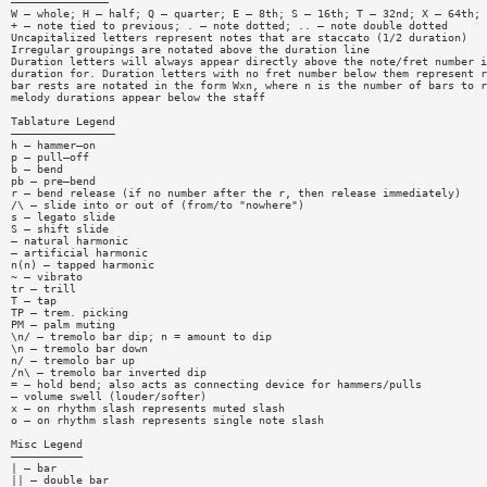
———————————————
W — whole; H — half; Q — quarter; E — 8th; S — 16th; T — 32nd; X — 64th; 
+ — note tied to previous; . — note dotted; .. — note double dotted
Uncapitalized letters represent notes that are staccato (1/2 duration)
Irregular groupings are notated above the duration line
Duration letters will always appear directly above the note/fret number i
duration for. Duration letters with no fret number below them represent r
bar rests are notated in the form Wxn, where n is the number of bars to r
melody durations appear below the staff
Tablature Legend
————————————————
h — hammer—on
p — pull—off
b — bend
pb — pre—bend
r — bend release (if no number after the r, then release immediately)
/\ — slide into or out of (from/to "nowhere")
s — legato slide
S — shift slide
— natural harmonic
— artificial harmonic
n(n) — tapped harmonic
~ — vibrato
tr — trill
T — tap
TP — trem. picking
PM — palm muting
\n/ — tremolo bar dip; n = amount to dip
\n — tremolo bar down
n/ — tremolo bar up
/n\ — tremolo bar inverted dip
= — hold bend; also acts as connecting device for hammers/pulls
— volume swell (louder/softer)
x — on rhythm slash represents muted slash
o — on rhythm slash represents single note slash
Misc Legend
———————————
| — bar
|| — double bar