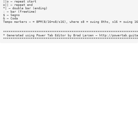
||o — repeat start
o|| — repeat end
*| — double bar (ending)
: — bar (freetime)
$ — Segno
& — Coda
Tempo markers — = BPM(8/16=s8/s16), where s8 = swing 8ths, s16 = swing 16
*************************************************************************
* Generated using Power Tab Editor by Brad Larsen — http://powertab.guita
*************************************************************************