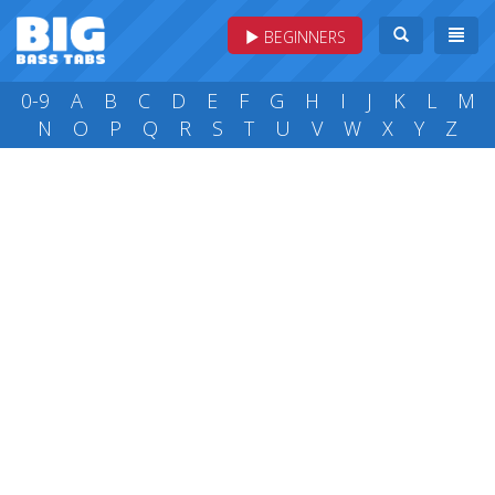
BEGINNERS
0-9
A
B
C
D
E
F
G
H
I
J
K
L
M
N
O
P
Q
R
S
T
U
V
W
X
Y
Z