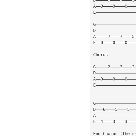
A——0————0————0———
E————————————————
G————————————————
D————————————————
A—————7————7————5
E——0————0————0———
Chorus
G—————2————2————2
D————————————————
A——0————0————0———
E————————————————
G————————————————
D———6————5————5——
A————————————————
E——4————3————3———
End Chorus (the s