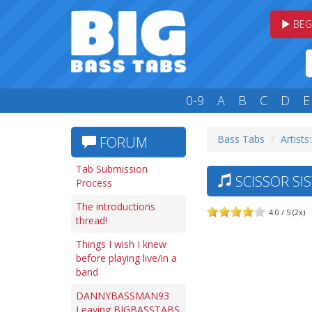
BEG
0-9
A
B
C
D
E
Bass Tabs
Artists:
FORUM
Tab Submission
SCISSOR SI
Process
The introductions
4.0 / 5 (2x)
thread!
Things I wish I knew
before playing live/in a
band
DANNYBASSMAN93
Leaving BIGBASSTABS