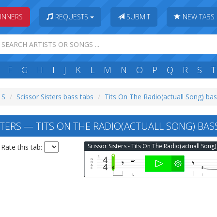
INNERS
REQUESTS
SUBMIT
NEW TABS
F
G
H
I
J
K
L
M
N
O
P
Q
R
S
T
 S
Scissor Sisters bass tabs
Tits On The Radio(actuall Song) bas
STERS — TITS ON THE RADIO(ACTUALL SONG) BAS
Rate this tab: