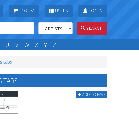
FORUM
USERS
LOG IN
SEARCH!
U
V
W
X
Y
Z
s tabs
S TABS
Scissor Sisters - Tits On The Radio(actuall Song) Bass Tab
ADD TO FAVS