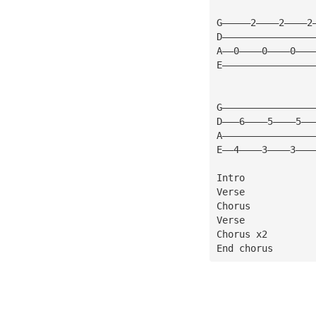
G—————2————2————2
D————————————————
A——0————0————0———
E————————————————
G————————————————
D———6————5————5——
A————————————————
E——4————3————3———
Intro
Verse
Chorus
Verse
Chorus x2
End chorus