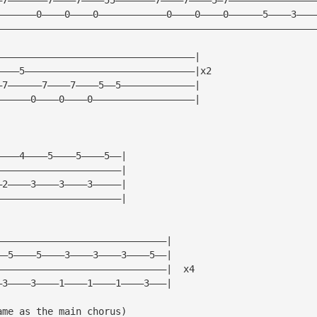
———————0————0————0————————————0————0————0——————5————3———
————————————————————————————————————————————————————————
———————————————————————————————————|
————5——————————————————————————————|x2
—7——————7————7————5——5—————————————|
——————0————0————0——————————————————|
————4————5————5————5——|
——————————————————————|
—2————3————3————3—————|
——————————————————————|
——————————————————————————————|
——5————5————3————3————3————5——|
——————————————————————————————|  x4
—3————3————1————1————1————3———|
ame as the main chorus)