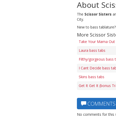
About Scis
The
Scissor Sisters
ar
City.
New to bass tablature?
More Scissor Sist
Take Your Mama Out 
Laura bass tabs
Filthy/gorgeous bass 
I Cant Decide bass ta
Skins bass tabs
Get It Get It (bonus T
COMMENTS
No comments for this 