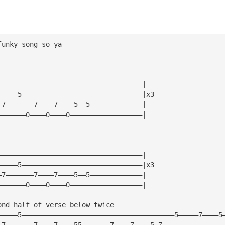
funky song so ya
————————————————————————————————————|
—————5——————————————————————————————|x3
—7———————7————7————5——5—————————————|
———————0————0————0——————————————————|
————————————————————————————————————|
—————5——————————————————————————————|x3
—7———————7————7————5——5—————————————|
———————0————0————0——————————————————|
ond half of verse below twice
—————5——————————————————————————————————————5—————7————5
—7———————7————7————55———————7————7————5—7———————————————