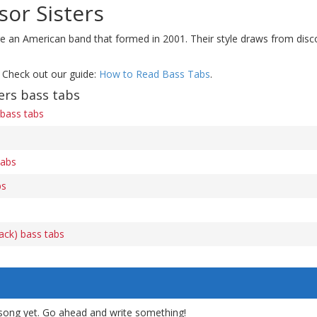
sor Sisters
e an American band that formed in 2001. Their style draws from disc
 Check out our guide:
How to Read Bass Tabs
.
ers bass tabs
bass tabs
tabs
bs
rack) bass tabs
song yet. Go ahead and write something!