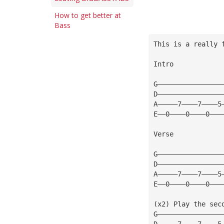
How to get better at
Bass
This is a really 
Intro
G————————————————
D————————————————
A—————7————7————5
E——0————0————0———
Verse
G————————————————
D————————————————
A—————7————7————5
E——0————0————0———
(x2) Play the sec
G————————————————
D—————7————7————5