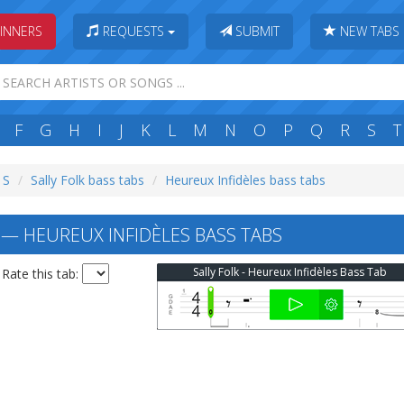
INNERS
REQUESTS
SUBMIT
NEW TABS
F
G
H
I
J
K
L
M
N
O
P
Q
R
S
T
 S
Sally Folk bass tabs
Heureux Infidèles bass tabs
 — HEUREUX INFIDÈLES BASS TABS
Sally Folk - Heureux Infidèles Bass Tab
Rate this tab: