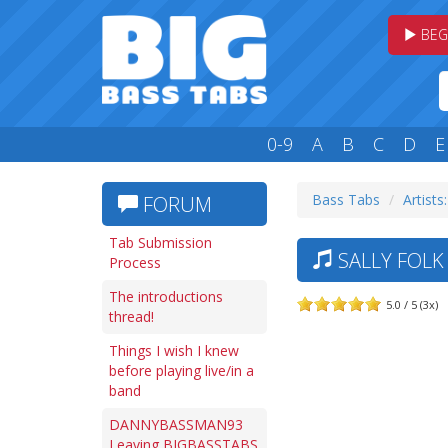
BEG
0-9
A
B
C
D
E
Bass Tabs
Artists:
FORUM
Tab Submission
SALLY FOLK
Process
The introductions
5.0 / 5 (3x)
thread!
Things I wish I knew
before playing live/in a
band
DANNYBASSMAN93
Leaving BIGBASSTABS