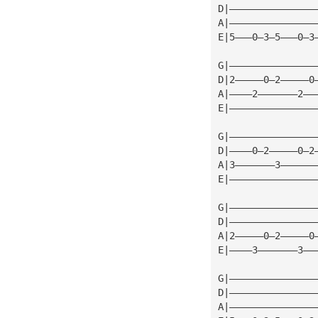
D|———————————————
A|———————————————
E|5———0—3—5———0—3
G|———————————————
D|2—————0—2—————0
A|————2———————2——
E|———————————————
G|———————————————
D|————0—2—————0—2
A|3———————3——————
E|———————————————
G|———————————————
D|———————————————
A|2—————0—2—————0
E|————3———————3——
G|———————————————
D|———————————————
A|———————————————