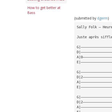
How to get better at
Bass
(submitted by
dgerm
)
﻿Sally Folk – Heur
Juste après siffl
G|———————————————
D|———————————————
A|0——————————————
E|———————————————
G|———————————————
D|2——————————————
A|———————————————
E|———————————————
G|———————————————
D|2——————————————
A|———————————————
E|———————————————