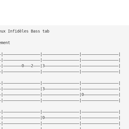
eux Infidèles Bass tab 
ement
—|————————————————|————————————————|————————————————| 
—|————————————————|————————————————|————————————————| 
—|————————0———2———|3———————————————|————————————————| 
—|————————————————|————————————————|————————————————| 
—|————————————————|————————————————|————————————————| 
—|————————————————|3———————————————|————————————————| 
—|————————————————|————————————————|0———————————————| 
—|————————————————|————————————————|————————————————| 
—|————————————————|————————————————|————————————————| 
—|————————————————|0———————————————|————————————————| 
—|————————————————|————————————————|————————————————| 
—|————————————————|————————————————|————————————————| 