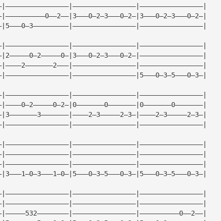
—|————————————————|————————————————|————————————————| 
—|——————————0——2——|3———0—2—3———0—2—|3———0—2—3———0—2—| 
—|5———0—3—————————|————————————————|————————————————| 
—|————————————————|————————————————|————————————————| 
—|2—————0—2—————0—|3———0—2—3———0—2—|————————————————| 
—|————2———————2———|————————————————|————————————————| 
—|————————————————|————————————————|5———0—3—5———0—3—| 
—|————————————————|————————————————|————————————————| 
—|————0—2—————0—2—|0———————0———————|0———————0———————| 
—|3———————3———————|————2—3—————2—3—|————2—3—————2—3—| 
—|————————————————|————————————————|————————————————| 
—|————————————————|————————————————|————————————————| 
—|————————————————|————————————————|————————————————| 
—|————————————————|————————————————|————————————————| 
—|3———1—0—3———1—0—|5———0—3—5———0—3—|5———0—3—5———0—3—| 
—|————————————————|————————————————|————————————————| 
—|————————————————|————————————————|————————————————| 
—|—————532————————|————————————————|——————————0——2——| 