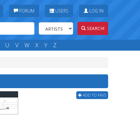
FORUM
USERS
LOG IN
SEARCH!
U
V
W
X
Y
Z
ADD TO FAVS