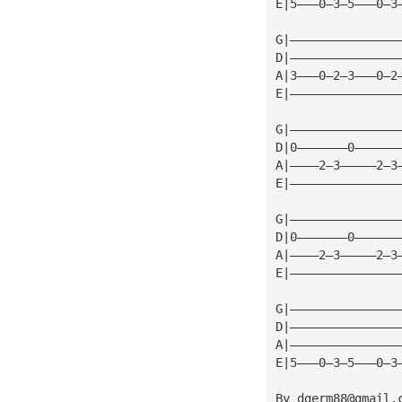
E|5———0—3—5———0—3
G|———————————————
D|———————————————
A|3———0—2—3———0—2
E|———————————————
G|———————————————
D|0———————0——————
A|————2—3—————2—3
E|———————————————
G|———————————————
D|0———————0——————
A|————2—3—————2—3
E|———————————————
G|———————————————
D|———————————————
A|———————————————
E|5———0—3—5———0—3
By 
dgerm88@gmail.