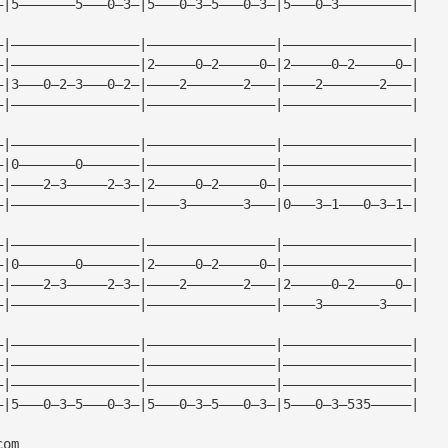
—|5———————5———0—3—|5———0—3—5———0—3—|5———0—3—————————| 
—|————————————————|————————————————|————————————————| 
—|————————————————|2—————0—2—————0—|2—————0—2—————0—| 
—|3———0—2—3———0—2—|————2———————2———|————2———————2———| 
—|————————————————|————————————————|————————————————| 
—|————————————————|————————————————|————————————————| 
—|0———————0———————|————————————————|————————————————| 
—|————2—3—————2—3—|2—————0—2—————0—|————————————————| 
—|————————————————|————3———————3———|0———3—1———0—3—1—| 
—|————————————————|————————————————|————————————————| 
—|0———————0———————|2—————0—2—————0—|————————————————| 
—|————2—3—————2—3—|————2———————2———|2—————0—2—————0—| 
—|————————————————|————————————————|————3———————3———| 
—|————————————————|————————————————|————————————————| 
—|————————————————|————————————————|————————————————| 
—|————————————————|————————————————|————————————————| 
—|5———0—3—5———0—3—|5———0—3—5———0—3—|5———0—3—535—————| 
com