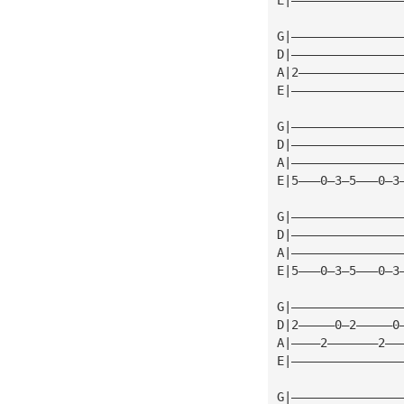
G|———————————————
D|———————————————
A|2——————————————
E|———————————————
G|———————————————
D|———————————————
A|———————————————
E|5———0—3—5———0—3
G|———————————————
D|———————————————
A|———————————————
E|5———0—3—5———0—3
G|———————————————
D|2—————0—2—————0
A|————2———————2——
E|———————————————
G|———————————————