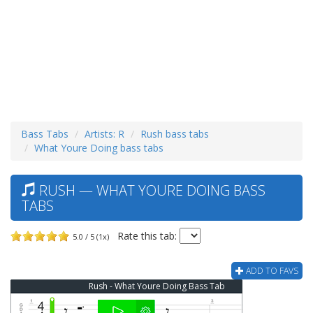
Bass Tabs
Artists: R
Rush bass tabs
What Youre Doing bass tabs
RUSH — WHAT YOURE DOING BASS
TABS
Rate this tab:
5.0 / 5 (1x)
ADD TO FAVS
Rush - What Youre Doing Bass Tab