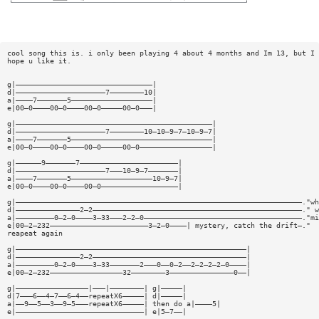
cool song this is. i only been playing 4 about 4 months and Im 13, but I 
hope u like it.
g|————————————————————————————————|
d|—————————————————————7————————10|
a|————7———————5———————————————————|
e|00—0————00—0————00—0—————00—0———|
g|——————————————————————————————————————————————|
d|—————————————————————7————————10—10—9—7—10—9—7|
a|————7———————5—————————————————————————————————|
e|00—0————00—0————00—0—————00—0—————————————————|
g|——————9———————7———————————————————————|
d|—————————————————————7———10—9—7———————|
a|————7———————5———————————————————10—9—7|
e|00—0————00—0————00—0——————————————————|
g|———————————————————————————————————————————————————————————————————."wh
d|———————————————2—2—————————————————————————————————————————————————." w
a|—————————0—2—0————3—33———2—2—0—————————————————————————————————————."mi
e|00—2—232———————————————————————3—2—0————| mystery, catch the drift—."
reapeat again
g|——————————————————————————————————————————————————————|
d|———————————————2—2————————————————————————————————————|
a|—————————0—2—0————3—33———————2———0——0—2——2—2—2—2—0————|
e|00—2—232—————————————————32————————3———————————————0——|
g|—————————————————|———|————————| g|—————|
d|7———6——4—7——6—4——repeatX6—————| d|—————|
a|——9——5——3——9—5———repeatX6—————| then do a|————5|
e|——————————————————————————————| e|5—7——|