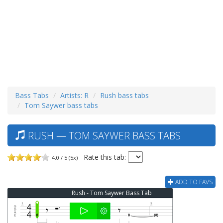
Bass Tabs
Artists: R
Rush bass tabs
Tom Saywer bass tabs
RUSH — TOM SAYWER BASS TABS
Rate this tab:
4.0 / 5 (5x)
ADD TO FAVS
Rush - Tom Saywer Bass Tab