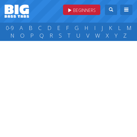
BEGINNERS
0-9
A
B
C
D
E
F
G
H
I
J
K
L
M
N
O
P
Q
R
S
T
U
V
W
X
Y
Z