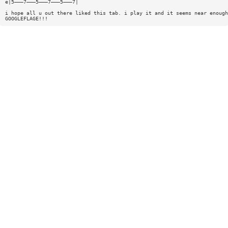
e|5———7———5———7———5———7|
i hope all u out there liked this tab. i play it and it seems near enough
GOOGLEFLAGE!!!