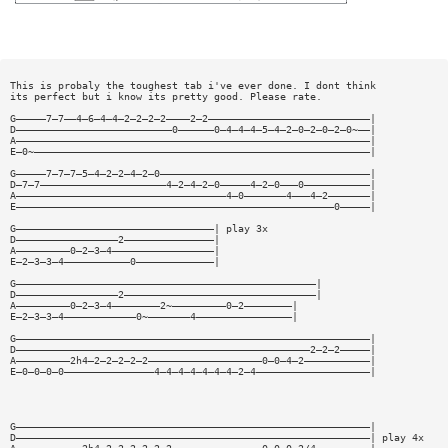
This is probaly the toughest tab i've ever done. I dont think
its perfect but i know its pretty good. Please rate.
G—————7—7——4—6—4—4—2—2—2—2————2—2———————————————————————————|
D——————————————————————————0——————0—4—4—4—5—4—2—0—2—0—2—0~——|
A———————————————————————————————————————————————————————————|
E—0~————————————————————————————————————————————————————————|
G—————7—7—7—5—4—2—2—4—2—0———————————————————————————————————|
D—7—7—————————————————————4—2—4—2—0—————4—2—0———0———————————|
A———————————————————————————————————4—0———————4———4—2———————|
E—————————————————————————————————————————————————————0—————|
G—————————————————————————————————| play 3x
D—————————————————2———————————————|
A—————————0—2—3—4—————————————————|
E—2—3—3—4———————————0—————————————|
G——————————————————————————————————————————————————|
D—————————————————2————————————————————————————————|
A—————————0—2—3—4————————2~—————————0—2————————|
E—2—3—3—4————————————0~———————4————————————————|
G———————————————————————————————————————————————————————————|
D—————————————————————————————————————————————————2—2—2—————|
A—————————2h4—2—2—2—2—2———————————————————0—0—4—2———————————|
E—0—0—0—0———————————————4—4—4—4—4—4—4—2—4———————————————————|
G———————————————————————————————————————————————————————————|
D———————————————————————————————————————————————————————————| play 4x