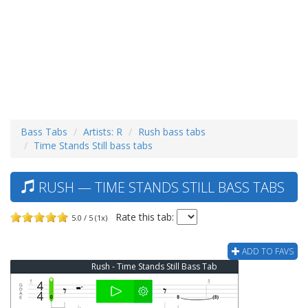
Bass Tabs
Artists: R
Rush bass tabs
Time Stands Still bass tabs
RUSH — TIME STANDS STILL BASS TABS
Rate this tab:
5.0 / 5 (1x)
ADD TO FAVS
Rush - Time Stands Still Bass Tab