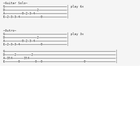
~Guitar Solo~
G—————————————————————————————————| play 6x
D—————————————————2———————————————|
A—————————0—2—3—4—————————————————|
E—2—3—3—4———————————0—————————————|
~Outro~
G—————————————————————————————————| play 3x
D—————————————————2———————————————|
A—————————0—2—3—4—————————————————|
E—2—3—3—4———————————0—————————————|
G———————————————————————————————————————————————————————————|
D—————2————————2————————————————————————————————————————————|
A—3h4——————3h4——————————————————————————————————————————————|
E———————0————————0——0——————————————————————0~———————————————|