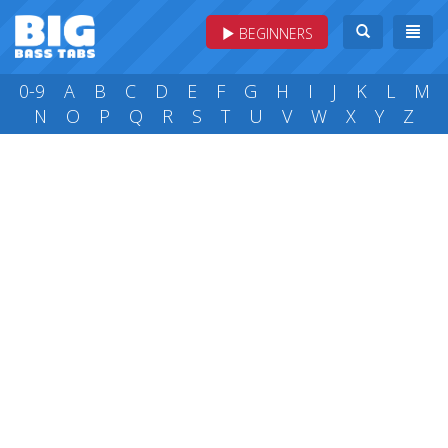
BEGINNERS
0-9
A
B
C
D
E
F
G
H
I
J
K
L
M
N
O
P
Q
R
S
T
U
V
W
X
Y
Z