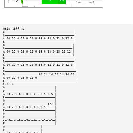
Main Riff x2
G———————————————————————————————————————|
D———————————————————————————————————————|
A—00—12—0—10—0—12—0—13—0—12—0—11—0—12—0—|
E———————————————————————————————————————|
G——————————————————————————————————————|
D——————————————————————————————————————|
A—00—12—0—11—0—12—0—13—0—13—0—13—12—12—|
E——————————————————————————————————————|
G———————————————————————————————————————|
D———————————————————————————————————————|
A—00—12—0—11—0—12—0—13—0—12—0—11—0—12—0—|
E———————————————————————————————————————|
G————————————————————————————————————————|
D———————————————————14—14—14—14—14—14—14—|
A—00—12—0—11—0—12—0——————————————————————|
E————————————————————————————————————————|
Riff 2
G————————————————————————————|
D————————————————————————————|
A—00—7—0—6—0—3—0—4—5—0—5—0—5—|
E————————————————————————————|
G————————————————————————————|
D————————————————————————12/—|
A—00—7—0—6—0—3—0—4—5—0—5—————|
E————————————————————————————|
G————————————————————————————|
D————————————————————————————|
A—00—7—0—6—0—3—0—4—5—0—5—0—5—|
E————————————————————————————|
G————————————————————|
D————————————————————|