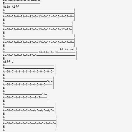
A—00—7—0—6—0—3—0—4—5—|
E————————————————————|
Main Riff
G———————————————————————————————————————|
D———————————————————————————————————————|
A—00—12—0—11—0—12—0—13—0—12—0—11—0—12—0—|
E———————————————————————————————————————|
G——————————————————————————————————————|
D——————————————————————————————————————|
A—00—12—0—11—0—12—0—13—0—13—0—13—12—12—|
E——————————————————————————————————————|
G———————————————————————————————————————|
D———————————————————————————————————————|
A—00—12—0—11—0—12—0—13—0—12—0—11—0—12—0—|
E———————————————————————————————————————|
G———————————————————————————————12—12—12—|
D———————————————————14—14—14—14——————————|
A—00—12—0—11—0—12—0——————————————————————|
E————————————————————————————————————————|
Riff 2
G————————————————————————————|
D————————————————————————————|
A—00—7—0—6—0—3—0—4—5—0—5—0—5—|
E————————————————————————————|
G———————————————————————————|
D————————————————————————5/—|
A—00—7—0—6—0—3—0—4—5—0—5————|
E———————————————————————————|
G————————————————————————|
D—————————————————————5/—|
A—00—7—0—6—0—3—0——3—5————|
E————————————————————————|
G————————————————————————————|
D————————————————————————————|
A—00—7—0—6—0—3—0—4/5—4/5—4/5—|
E————————————————————————————|
G—————————————————————————————|
D—————————————————————————————|
A—00—7—0—6—0—3—0——3—0—5—3—0—5—|
E—————————————————————————————|
G————————————————————————————|