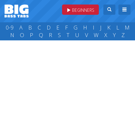
BEGINNERS
0-9
A
B
C
D
E
F
G
H
I
J
K
L
M
N
O
P
Q
R
S
T
U
V
W
X
Y
Z