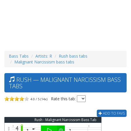
Bass Tabs
Artists: R
Rush bass tabs
Malignant Narcissism bass tabs
RUSH — MALIGNANT NARCISSISM BASS
TABS
Rate this tab:
4.0 / 5 (14x)
ADD TO FAVS
Rush - Malignant Narcissism Bass Tab