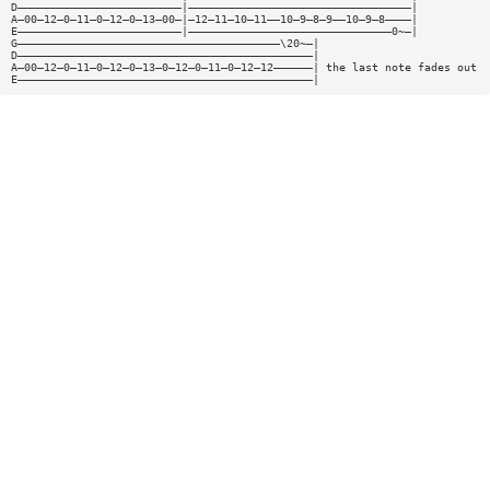
D—————————————————————————|——————————————————————————————————|
A—00—12—0—11—0—12—0—13—00—|—12—11—10—11——10—9—8—9——10—9—8————|
E—————————————————————————|———————————————————————————————0~—|
G————————————————————————————————————————\20~—|
D—————————————————————————————————————————————|
A—00—12—0—11—0—12—0—13—0—12—0—11—0—12—12——————| the last note fades out
E—————————————————————————————————————————————|