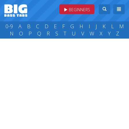
BEGINNERS
0-9
A
B
C
D
E
F
G
H
I
J
K
L
M
N
O
P
Q
R
S
T
U
V
W
X
Y
Z