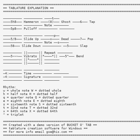
=========================================================================
== TABLATURE EXPLANATION ==
=========================================================================
—————————— —————————— ————t———
————5h8——— Hammeron ————(8)——— Ghost ————6——— Tap
—————————— —————————— Note ————————
————5p8——— Pulloff —————————— ————————
—————————— —————————— —————p——
————5/8——— Slide Up —————x———— Dead —————7—— Pop
—————————— —————————— Note ——s—————
————58——— Slide Down —————————— ——5————— Slap
—————————— ||——————|| Repeat ————————
————5~~~—— Vibrato ||*————*|| ———5^——— Bend
—————————— ||*————*|| ————————
—————————— ||——————|| ————————
—————————— —————————— ————————
—4:——————— Time —————————— ————————
—4:——————— Signature —————————— ————————
—————————— —————————— ————————
Rhythm:
w = whole note W = dotted whole
h = half note H = dotted half
q = quarter note Q = dotted quarter
e = eighth note E = dotted eighth
s = sixteenth note S = dotted sixteenth
t = 32nd note T = dotted 32nd
x = 64th note X = dotted 64th
^ = triplet
=========================================================================
== Created with a demo version of BUCKET O' TAB ==
== tablature creation software for Windows ==
== For more info email
gse@his.com
==
=========================================================================