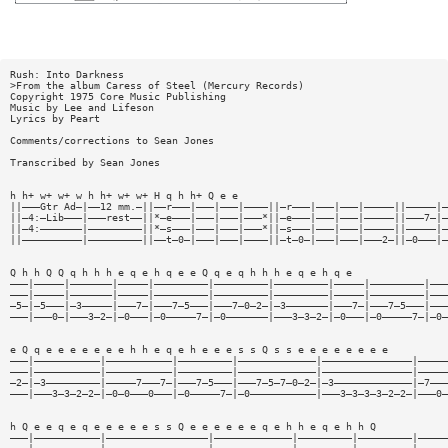
Rush: Into Darkness
>From the album Caress of Steel (Mercury Records)
Copyright 1975 Core Music Publishing
Music by Lee and Lifeson
Lyrics by Peart
Comments/corrections to Sean Jones
Transcribed by Sean Jones
h h+ w+ w+ w h h+ w+ w+ H q h h+ Q e e
||———Gtr Ad—|——12 mm.—||——r———|———|———|————||—r———|———|———|—————||—————|—
||—4:—Lib———|———rest——||*—e———|———|———|———*||—e———|———|———|—————||———7—|—
||—4:———————|—————————||*—s———|———|———|———*||—s———|———|———|—————||—————|—
||——————————|—————————||——t—0—|———|———|————||—t—0—|———|———|———2—||—0———|—
Q h h Q Q q h h h e q e h q e e Q q e q h h h e q e h q e
———|—————|———————|—————|—————————|—————————|—————————|—————|—————————|———
———|—————|———————|—————|—————————|—————————|—————————|—————|—————————|———
—5—|—5———|—3—————|———7—|———7—5———|———7—0—2—|—3———————|———7—|———7—5———|———
———|———0—|———3—2—|—0———|—0—————7—|—0———————|———3—3—2—|—0———|—0—————7—|—0—
e Q q e e e e e e e h h e q e h e e e s s Q s s e e e e e e e e
———|———————————|———————————|—————————|—————————————|———————————————|—————
———|———————————|———————————|—————————|—————————————|———————————————|—————
—2—|—3—————————|—————7———7—|———7—5———|———7—5—7—0—2—|—3—————————————|—7———
———|———3—3—2—2—|—0—0———0———|—0—————7—|—0———————————|———3—3—3—3—2—2—|———0—
h Q e e q e q e e e e e s s Q e e e e e e q e h h e q e h h Q
———|———————————|—————————————————|—————————————|—————————|—————————|—————