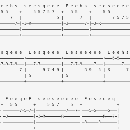
 e e h s   s e e s q e e e   E e e h s   s e e s e e e e
—5—5—————+—————5—5—7—5—7———+———5—5—————+—————5—5————————
—————7———|———————————————5—|———————7———|—————————7—5—7—5
———————7—|—3—R—————————————|—3———————7—|—3—R————————————
—————————|—————————————————|———————————|————————————————
—————————+—————————————————+———————————+————————————————
 s q e e e   E e s q e e e   E e s e e e e e   E e e h s
———————————+———————————————+—————————————————+———5—5————
—7—9—7—9———|———7—7—————————|———7—7—9—————7———|———————7——
—————————7—|———————9—7—4—9—|—————————R—9———5—|—3———————7
———————————|—5—————————————|—5———————————————|——————————
———————————+———————————————+—————————————————+——————————
   E e e q e E   s e e s e e e e e   E e s e e e q  
—+———5—5———————+—————5—5—7—————5———+———————————————+
—|———————7—5—7—|—————————————7———7—|———5—5—————5———|
—|—3———————————|—3—R———————R———————|—————————R———7—|
—|—————————————|———————————————————|—3—————3———————|
—+—————————————+———————————————————+———————————————+