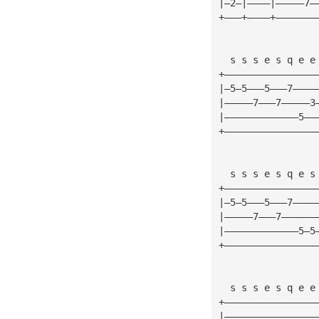
|—2—|————|—————7—
+———+————+———————
  s s s e s q e e
+————————————————
|—5—5———5———7————
|—————7———7—————3
|—————————————5——
+————————————————
  s s s e s q e s
+————————————————
|—5—5———5———7————
|—————7———7——————
|—————————————5—5
+————————————————
  s s s e s q e e
+————————————————
|————————————————