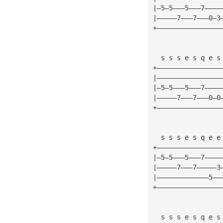
|—5—5———5———7————
|—————7———7———0—3
+————————————————
  s s s e s q e s
+————————————————
|————————————————
|—5—5———5———7————
|—————7———7———0—0
+————————————————
  s s s e s q e e
+————————————————
|—5—5———5———7————
|—————7———7—————3
|—————————————5——
+————————————————
  s s s e s q e s