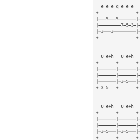
  e e e q e e e  
+———————————————+
|———5———5———————|
|—————————7—5—3—|
|—3———3—————————|
+———————————————+
  Q e+h   Q e+h  
+———————+———————+
|———————|———————|
|———————|———————|
|———————|—3—5———|
+—3—5———+———————+
  Q e+h   Q e+h  
+———————+———————+
|———————|———————|
|———————|———————|
|—3—5———|—3—5———|
+———————+———————+