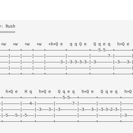
y: Rush
=======
 +w   +w   +w   +w   +h+Q e   q q Q e   Q q e q   h+Q e 
————+————+————+————+————————+—————————+———5—5———+———————
————|————|————|————|————————|—————————|———————7—|———————
————|————|————|————|——————3—|—3—3—3—3—|—3———————|—3———3—
————|————|————|————|————————|—————————|—————————|———————
————+————+————+————+————————+—————————+—————————+———————
   h+Q e   H q   h+Q e   Q q e q   h+Q e   Q q e q   h+Q
—+———————+—————+———————+———5—5———+———————+—————————+————
—|———————|———4—|———————|———————7—|———————|—————————|————
—|———————|—————|—3———3—|—3———————|—3———3—|—3—3—2—3—|————
—|—5———5—|—5———|———————|—————————|———————|—————————|—3——
—+———————+—————+———————+—————————+———————+—————————+————