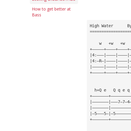
How to get better at
Bass
High Water      B
=================
    w   +w   +w  
+—————+————+————+
|4:———|————|————|
|4:—R—|————|————|
|—————|————|————|
+—————+————+————+
  h+Q e   Q q e q
+———————+————————
|———————|———7—7—4
|———————|————————
|—5———5—|—5——————
+———————+————————