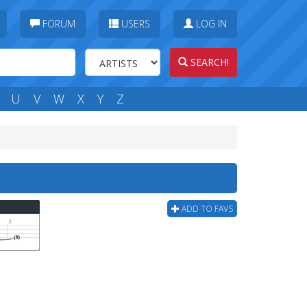
FORUM
USERS
LOG IN
SEARCH!
U
V
W
X
Y
Z
ADD TO FAVS