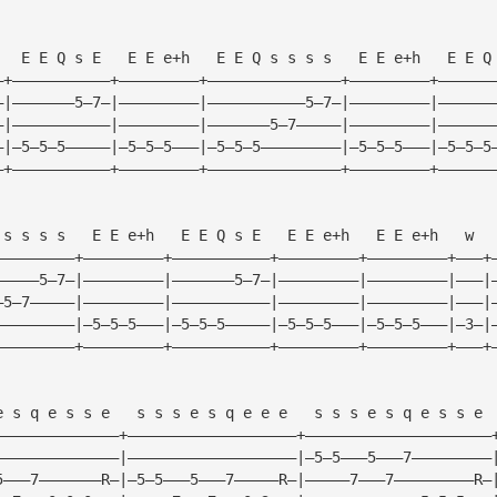
   E E Q s E   E E e+h   E E Q s s s s   E E e+h   E E Q
—+———————————+—————————+———————————————+—————————+——————
—|———————5—7—|—————————|———————————5—7—|—————————|——————
—|———————————|—————————|———————5—7—————|—————————|——————
—|—5—5—5—————|—5—5—5———|—5—5—5—————————|—5—5—5———|—5—5—5
—+———————————+—————————+———————————————+—————————+——————
 s s s s   E E e+h   E E Q s E   E E e+h   E E e+h   w  
—————————+—————————+———————————+—————————+—————————+———+
—————5—7—|—————————|———————5—7—|—————————|—————————|———|
—5—7—————|—————————|———————————|—————————|—————————|———|
—————————|—5—5—5———|—5—5—5—————|—5—5—5———|—5—5—5———|—3—|
—————————+—————————+———————————+—————————+—————————+———+
e s q e s s e   s s s e s q e e e   s s s e s q e s s e 
——————————————+———————————————————+—————————————————————
——————————————|———————————————————|—5—5———5———7—————————
5———7———————R—|—5—5———5———7—————R—|—————7———7—————————R—