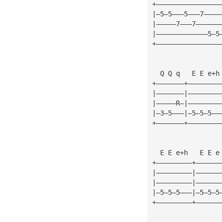
+————————————————
|—5—5———5———7————
|—————7———7——————
|—————————————5—5
+————————————————
  Q Q q   E E e+h
+———————+————————
|———————|————————
|—————R—|————————
|—3—5———|—5—5—5——
+———————+————————
  E E e+h   E E e
+—————————+——————
|—————————|——————
|—————————|——————
|—5—5—5———|—5—5—5
+—————————+——————