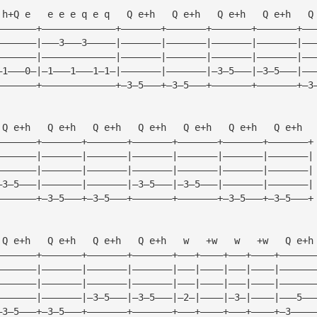
 h+Q e   e e e q e q   Q e+h   Q e+h   Q e+h   Q e+h   Q
———————+—————————————+———————+———————+———————+———————+——
———————|———3———3—————|———————|———————|———————|———————|——
———————|—————————————|———————|———————|———————|———————|——
—1———0—|—1———1———1—1—|———————|———————|—3—5———|—3—5———|——
———————+—————————————+—3—5———+—3—5———+———————+———————+—3
 Q e+h   Q e+h   Q e+h   Q e+h   Q e+h   Q e+h   Q e+h  
———————+———————+———————+———————+———————+———————+———————+
———————|———————|———————|———————|———————|———————|———————|
———————|———————|———————|———————|———————|———————|———————|
—3—5———|———————|———————|—3—5———|—3—5———|———————|———————|
———————+—3—5———+—3—5———+———————+———————+—3—5———+—3—5———+
 Q e+h   Q e+h   Q e+h   Q e+h   w   +w   w   +w   Q e+h
———————+———————+———————+———————+———+————+———+————+——————
———————|———————|———————|———————|———|————|———|————|——————
———————|———————|———————|———————|———|————|———|————|——————
———————|———————|—3—5———|—3—5———|—2—|————|—3—|————|———5——
—3—5———+—3—5———+———————+———————+———+————+———+————+—3————