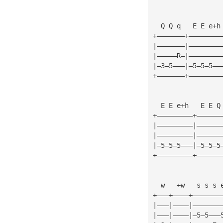
  Q Q q   E E e+h
+———————+————————
|———————|————————
|—————R—|————————
|—3—5———|—5—5—5——
+———————+————————
  E E e+h   E E Q
+—————————+——————
|—————————|——————
|—————————|——————
|—5—5—5———|—5—5—5
+—————————+——————
  w   +w   s s s 
+———+————+———————
|———|————|———————
|———|————|—5—5———