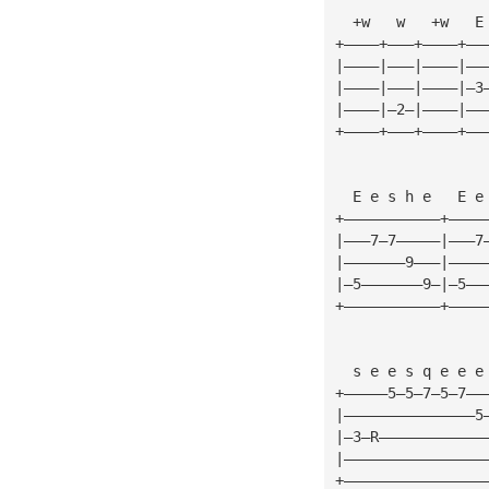
  +w   w   +w   E
+————+———+————+——
|————|———|————|——
|————|———|————|—3
|————|—2—|————|——
+————+———+————+——
  E e s h e   E e
+———————————+————
|———7—7—————|———7
|———————9———|————
|—5———————9—|—5——
+———————————+————
  s e e s q e e e
+—————5—5—7—5—7——
|———————————————5
|—3—R————————————
|————————————————
+————————————————