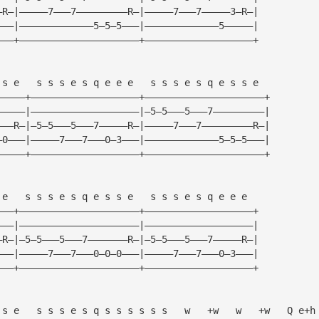
—R—|—————7———7—————————R—|—————7———7—————3—R—|
———|—————————————5—5—5———|—————————————5—————|
———+—————————————————————+———————————————————+
 s e   s s s e s q e e e   s s s e s q e s s e  
—————+———————————————————+—————————————————————+
—————|———————————————————|—5—5———5———7—————————|
———R—|—5—5———5———7—————R—|—————7———7—————————R—|
—0———|—————7———7———0—3———|—————————————5—5—5———|
—————+———————————————————+—————————————————————+
 e   s s s e s q e s s e   s s s e s q e e e  
———+—————————————————————+———————————————————+
———|—————————————————————|———————————————————|
—R—|—5—5———5———7———————R—|—5—5———5———7—————R—|
———|—————7———7———0—0—0———|—————7———7———0—3———|
———+—————————————————————+———————————————————+
 s e   s s s e s q s s s s s s   w   +w   w   +w   Q e+h