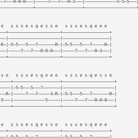
——7———0—0—0———|—————7———7———0—3———|—————————————5—5—5———
——————————————+———————————————————+—————————————————————
 e   s s s e s q e s s e   s s s e s q e e e  
———+—————————————————————+———————————————————+
———|—————————————————————|———————————————————|
—R—|—5—5———5———7———————R—|—5—5———5———7—————R—|
———|—————7———7———0—0—0———|—————7———7———0—3———|
———+—————————————————————+———————————————————+
 s e   s s s e s q e e e   s s s e s q e s s e  
—————+———————————————————+—————————————————————+
—————|—5—5———5———7———————|—————————————————————|
———R—|—————7———7—————3—R—|—5—5———5———7———————R—|
—5———|—————————————5—————|—————7———7———0—0—0———|
—————+———————————————————+—————————————————————+
 e   s s s e s q e s s e   s s s e s q e e e  
———+—————————————————————+———————————————————+
———|—5—5———5———7—————————|—5—5———5———7———————|