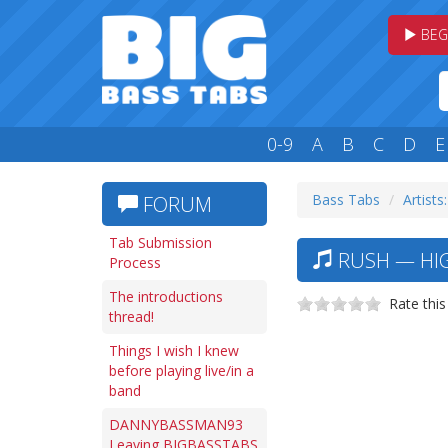
BEG
0-9
A
B
C
D
E
Bass Tabs
Artists
FORUM
Tab Submission
RUSH — HIG
Process
The introductions
Rate this
thread!
Things I wish I knew
before playing live/in a
band
DANNYBASSMAN93
Leaving BIGBASSTABS