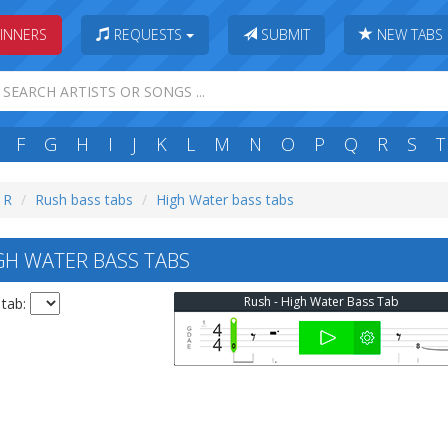
INNERS
REQUESTS
SUBMIT
NEW TABS
F
G
H
I
J
K
L
M
N
O
P
Q
R
S
T
: R
Rush bass tabs
High Water bass tabs
H WATER BASS TABS
Rush - High Water Bass Tab
 tab: