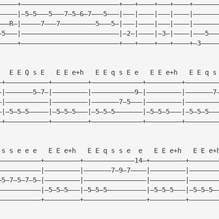
—————+—————————————————————————+———+————+———+————+——————
—————|—5—5———5———7—5—6—7———5———|———|————|———|————|——————
———R—|—————7———7—————————5———5—|———|————|———|————|——————
—5———|—————————————————————————|—2—|————|—3—|————|———5——
—————+—————————————————————————+———+————+———+————+—3————
   E E Q s E   E E e+h   E E q s E e   E E e+h   E E q s
—+———————————+—————————+—————————————+—————————+————————
—|———————5—7—|—————————|———————————9—|—————————|———————7
—|———————————|—————————|———————7—5———|—————————|————————
—|—5—5—5—————|—5—5—5———|—5—5—5———————|—5—5—5———|—5—5—5——
—+———————————+—————————+—————————————+—————————+————————
 s s e e e   E E e+h   E E q s s e  e   E E e+h   E E e+
———————————+—————————+—————————————14—+—————————+———————
———————————|—————————|———————7—9—7————|—————————|———————
—5—7—5—7—5—|—————————|————————————————|—————————|———————
———————————|—5—5—5———|—5—5—5——————————|—5—5—5———|—5—5—5—
———————————+—————————+————————————————+—————————+———————