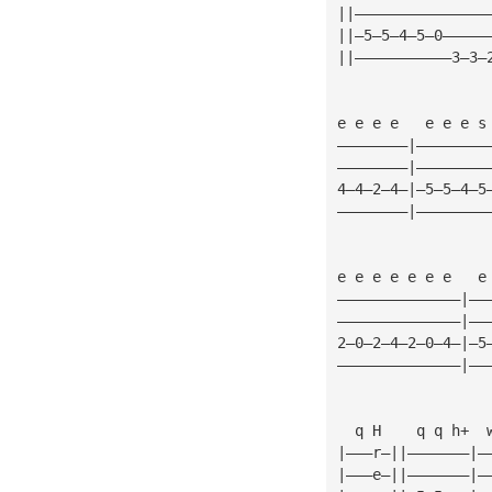
||———————————————
||—5—5—4—5—0—————
||———————————3—3—
e e e e   e e e s
————————|————————
————————|————————
4—4—2—4—|—5—5—4—5
————————|————————
e e e e e e e   e
——————————————|——
——————————————|——
2—0—2—4—2—0—4—|—5
——————————————|——
  q H    q q h+  
|———r—||———————|—
|———e—||———————|—