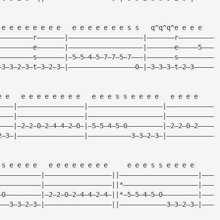
 e e e e e e e e   e e e e e e e s s   q^q^q^e e e e
—————————r———————|———————————————————|———————r—————————
—————————e———————|———————————————————|———————e—————5———
—————————s———————|—5—5—4—5—7—7—5—7———|———————s—————————
—3—3—2—3—t—3—2—3—|—————————————————0—|—3—3—3—t—2—3—————
e e   e e e e e e e e   e e e s s e e e e   e e e e
————|—————————————————|———————————————————|————————————
————|—————————————————|———————————————————|————————————
————|—2—2—0—2—4—4—2—0—|—5—5—4—5—0—————————|—2—2—0—2————
2—3—|—————————————————|———————————3—3—2—3—|————————————
 s e e e e   e e e e e e e e     e e e s s e e e e
———————————|—————————————————||————————————————————|———
———————————|—————————————————||*———————————————————|———
—0—————————|—2—2—0—2—4—4—2—4—||*—5—5—4—5—0—————————|———
———3—3—2—3—|—————————————————||————————————3—3—2—3—|———