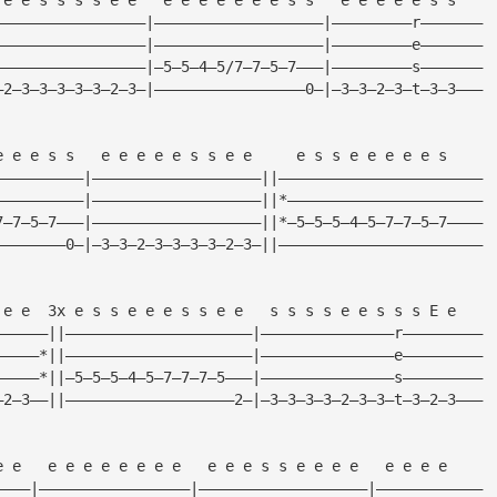
—————————————————|———————————————————|—————————r———————
—————————————————|———————————————————|—————————e———————
—————————————————|—5—5—4—5/7—7—5—7———|—————————s———————
—2—3—3—3—3—3—2—3—|—————————————————0—|—3—3—2—3—t—3—3———
e e e s s   e e e e e s s e e     e s s e e e e e s
——————————|———————————————————||———————————————————————
——————————|———————————————————||*——————————————————————
7—7—5—7———|———————————————————||*—5—5—5—4—5—7—7—5—7————
————————0—|—3—3—2—3—3—3—3—2—3—||———————————————————————
 e e  3x e s s e e e s s e e   s s s s e e s s s E e
——————||—————————————————————|———————————————r—————————
—————*||—————————————————————|———————————————e—————————
—————*||—5—5—5—4—5—7—7—7—5———|———————————————s—————————
—2—3——||———————————————————2—|—3—3—3—3—2—3—3—t—3—2—3———
e e   e e e e e e e e   e e e s s e e e e   e e e e
————|—————————————————|———————————————————|————————————