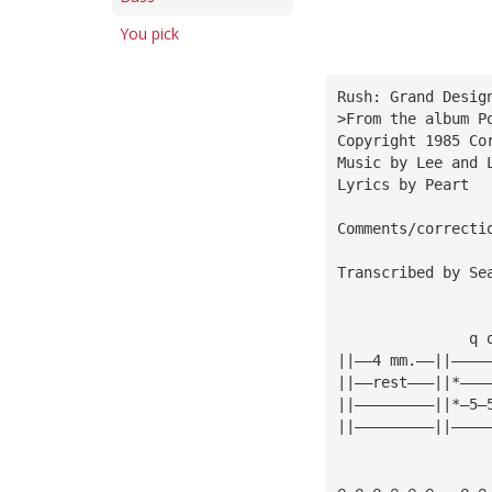
You pick
Rush: Grand Desig
>From the album P
Copyright 1985 Co
Music by Lee and 
Lyrics by Peart
Comments/correcti
Transcribed by Se
               q 
||——4 mm.——||————
||——rest———||*———
||—————————||*—5—
||—————————||————
e e e e e e   e e