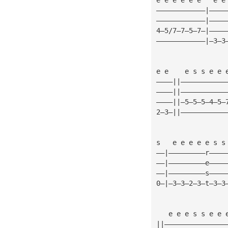
————————————|————
————————————|————
4—5/7—7—5—7—|————
————————————|—3—3
e e    e s s e e 
————||———————————
————||———————————
————||—5—5—5—4—5—
2—3—||———————————
s   e e e e e s s
——|—————————r————
——|—————————e————
——|—————————s————
0—|—3—3—2—3—t—3—3
   e e e s s e e 
||———————————————