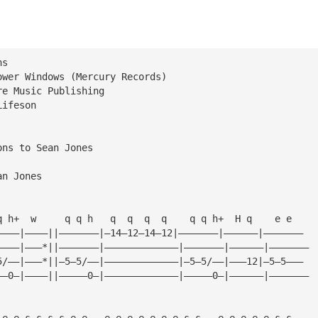
ns
ower Windows (Mercury Records)
re Music Publishing
Lifeson
ons to Sean Jones 
an Jones
q h+  w     q q h   q  q  q  q    q q h+  H q    e e
————|————||———————|—14—12—14—12|———————|——————|———————
————|———*||———————|—————————————|———————|——————|———————
5/——|———*||—5—5/——|—————————————|—5—5/——|———12|—5—5———
——0—|————||—————0—|—————————————|—————0—|——————|———————
 e e s s s s e e   e e e e e e e s s   e e e e e s s