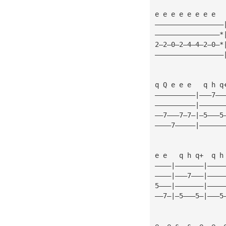
e e e e e e e e  
—————————————————
————————————————*
2—2—0—2—4—4—2—0—*
—————————————————
q Q e e e   q h q
——————————|———7——
——————————|——————
——7———7—7—|—5———5
————7—————|——————
e e   q h q+  q h
————|———————|————
————|———7———|————
5———|———————|————
——7—|—5———5—|———5
e  e s  s  e  e  