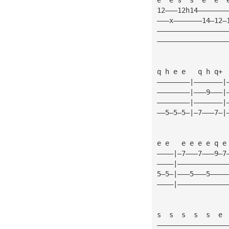
12———12h14———————
———x———————14—12—
—————————————————
—————————————————
q h e e   q h q+ 
————————|———————|
————————|———9———|
————————|———————|
——5—5—5—|—7———7—|
e e   e e e e q e
————|—7———7———9—7
————|————————————
5—5—|———5———5————
————|————————————
s  s  s  s  s  e 
—————————————————