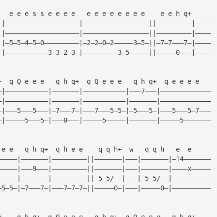
   e e e s s e e e e   e e e e e e e e    e e h q+
||———————————————————|—————————————————||—————————|————
||———————————————————|—————————————————||—————————|————
||—5—5—4—5—0—————————|—2—2—0—2—————3—5—||—7—7———7—|————
||———————————3—3—2—3—|—————————3—5—————||—————0———|————
+  q Q e e e   q h q+  q Q e e e   q h q+  q e e e e
—|———————————|———————|———————————|———7———|—————————————
—|———————————|———————|———————————|———————|—————————————
—|———5———5———|—7———7—|———7———5—5—|—5———5—|———5———5—7———
—|—————5———5—|———0———|—————5—————|———————|—————5———————
 e e   q h q+  q h e e    q q h+  w   q q h   e  e
—————|———————|—————————||———————|———|———————|—14———————
—————|———9———|—————————||———————|———|———————|————x—————
—————|———————|—————————||—5—5/——|———|—5—5/——|——————————
—5—5—|—7———7—|———7—7—7—||—————0—|———|—————0—|——————————
e    q h q+  q Q e e e   q h q+  q Q e e e   q h q+