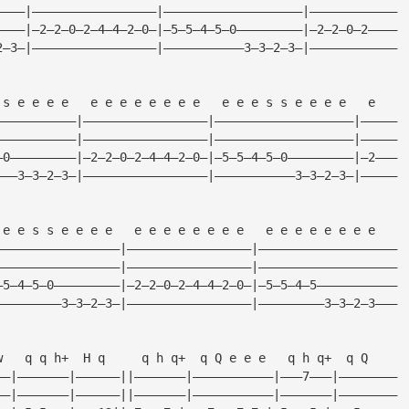
————|—————————————————|———————————————————|————————————
————|—2—2—0—2—4—4—2—0—|—5—5—4—5—0—————————|—2—2—0—2————
2—3—|—————————————————|———————————3—3—2—3—|————————————
 s e e e e   e e e e e e e e   e e e s s e e e e   e
———————————|—————————————————|———————————————————|—————
———————————|—————————————————|———————————————————|—————
—0—————————|—2—2—0—2—4—4—2—0—|—5—5—4—5—0—————————|—2———
———3—3—2—3—|—————————————————|———————————3—3—2—3—|—————
 e e s s e e e e   e e e e e e e e   e e e e e e e e
—————————————————|—————————————————|———————————————————
—————————————————|—————————————————|———————————————————
—5—4—5—0—————————|—2—2—0—2—4—4—2—0—|—5—5—4—5———————————
—————————3—3—2—3—|—————————————————|—————————3—3—2—3———
w   q q h+  H q     q h q+  q Q e e e   q h q+  q Q
——|———————|——————||———————|———————————|———7———|————————
——|———————|——————||———————|———————————|———————|————————