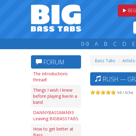
BEG
0-9
A
B
C
D
E
Bass Tabs
Artists
FORUM
The introductions
RUSH — GRA
thread!
Things I wish I knew
5.0 / 5 (1x)
before playing live/in a
band
DANNYBASSMAN93
Leaving BIGBASSTABS
How to get better at
Bass