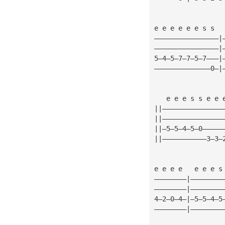
e e e e e e s s  
————————————————|
————————————————|
5—4—5—7—7—5—7———|
——————————————0—|
   e e e s s e e 
||———————————————
||———————————————
||—5—5—4—5—0—————
||———————————3—3—
e e e e   e e e s
————————|————————
————————|————————
4—2—0—4—|—5—5—4—5
————————|————————