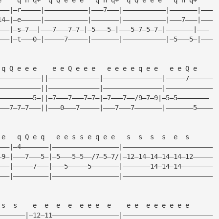
———|—r—————|———————————|———7———|———————————|———————|———
14—|—e—————|———————————|———————|———————————|———7———|———
———|—s—7——|———7———7—7—|—5———5—|———5—7—5—7—|———————|———
———|—t———0—|—————7—————|———————|———————————|—5———5—|———
 q Q e e e    e e Q e e e   e e e e q e e   e e Q e
———————————||—————————————|———————————————|—————7——————
———————————||—————————————|———————————————|————————————
—————————5—||—7———7———7—7—|—7———7——/9—7—9|—5—5————————
———7—7—7———||———0———7—————|———7———7———————|———————5————
 e   q Q e q   e e s s e q e e   s  s  s  s  e  s
———|—4———————|—————————————————|———————————————————————
—9—|———7———5—|—5———5—5——/7—5—7/|—12—14—14—14—14—12—————
———|—————7———|———5—————5———————|———————14—14—14————————
———|—————————|—————————————————|———————————————————————
 s  s    e  e  e  e  e e e  e    e e  e e e e e e
———————|—12—11—————————————————|———————————————————————