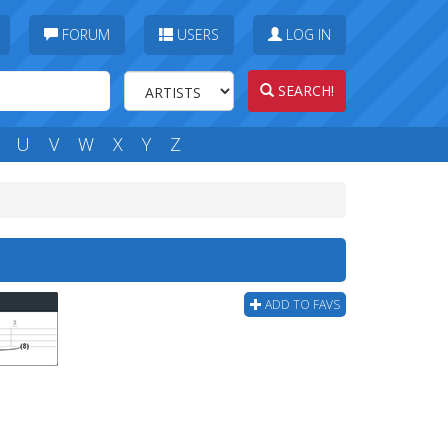
FORUM
USERS
LOG IN
SEARCH!
U
V
W
X
Y
Z
ADD TO FAVS