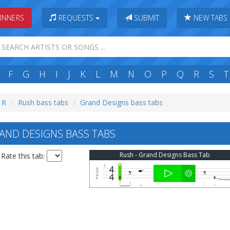
INNERS
REQUESTS
SUBMIT
NEW TABS
F
G
H
I
J
K
L
M
N
O
P
Q
R
S
T
: R
Rush bass tabs
Grand Designs bass tabs
ND DESIGNS BASS TABS
Rush - Grand Designs Bass Tab
Rate this tab: