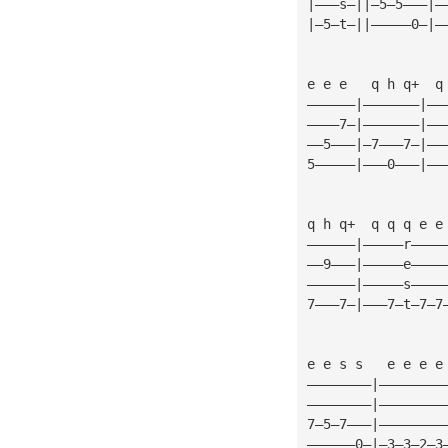
|———s—||—5—5———|—
|—5—t—||—————0—|—
e e e   q h q+  q
——————|———————|——
————7—|———————|——
——5———|—7———7—|——
5—————|———0———|——
q h q+  q q q e e
——————|—————r————
——9———|—————e————
——————|—————s————
7———7—|———7—t—7—7
e e s s   e e e e
————————|————————
————————|————————
7—5—7———|————————
——————0—|—3—3—2—3