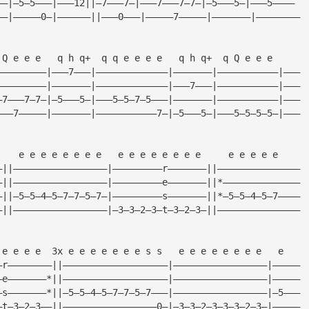
——|—5—5———|———12||—7———7—|———7———7—7—|—5———5—|———5————
——|—————0—|——————||———0———|—————7—————|———————|————————
 Q e e e   q h q+  q q e e e e   q h q+  q Q e e e
—————————|———7———|—————————————|———————|———————————|———
—————————|———————|—————————————|———7———|———————————|———
—7———7—7—|—5———5—|———5—5—7—5———|———————|———————————|———
———7—————|———————|———————————7—|—5———5—|———5—5—5—5—|———
    e e e e e e e e   e e e e e e e e     e e e e e
—||—————————————————|—————————r———————||———————————————
—||—————————————————|—————————e———————||*——————————————
—||—5—5—4—5—7—7—5—7—|—————————s———————||*—5—5—4—5—7————
—||—————————————————|—3—3—2—3—t—3—2—3—||———————————————
 e e e e  3x e e e e e e e s s   e e e e e e e e   e
—r————————||———————————————————|—————————————————|—————
—e———————*||———————————————————|—————————————————|—————
—s———————*||—5—5—4—5—7—7—5—7———|—————————————————|—5———
—t—3—2—3——||—————————————————0—|—3—3—2—3—3—3—2—3—|—————