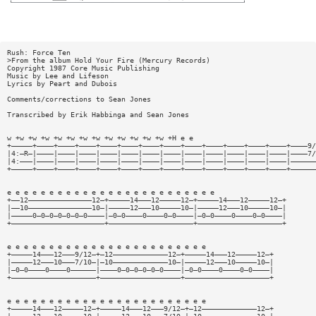
Rush: Force Ten
>From the album Hold Your Fire (Mercury Records)
Copyright 1987 Core Music Publishing
Music by Lee and Lifeson
Lyrics by Peart and Dubois
Comments/corrections to Sean Jones
Transcribed by Erik Habbinga and Sean Jones
w +w +w +w +w +w +w +w +w +w +w +w +w +H e e
+—————+————+————+————+————+————+————+————+————+————+————+————+————+————9/
|4:—R—|————|————|————|————|————|————|————|————|————|————|————|————|————7/
|4:———|————|————|————|————|————|————|————|————|————|————|————|————|——————
+—————+————+————+————+————+————+————+————+————+————+————+————+————+——————
e e e e e e e e e e e e e e e e e e e e e e e e e
+——12———————————————12—+—————14———12—————12—+—————14———12—————12—+
|——10———————————————10—|—————12———10—————10—|—————12———10—————10—|
|—————0—0—0—0—0—0—0————|—0—0————0————0—0————|—0—0————0————0—0————|
+——————————————————————+————————————————————+————————————————————+
e e e e e e e e e e e e e e e e e e e e e e e e
+—————14———12———9/12—+—12—————————————12—+—————14———12—————12—+
|—————12———10———7/10—|—10—————————————10—|—————12———10—————10—|
|—0—0————0————0——————|————0—0—0—0—0—0————|—0—0————0————0—0————|
+————————————————————+———————————————————+————————————————————+
e e e e e e e e e e e e e e e e e e e e e e e e
+—————14———12—————12—+—————14———12———9/12—+—12—————————————12—+