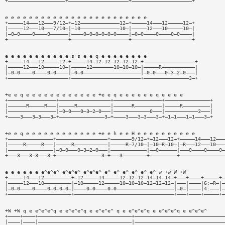
+———————————————————+————————————————————+————————————————————+
e e e e e e e e e e e e e e e e e e e e e e e e
+—————14———12———9/12—+—12—————————————12—+—————14———12—————12—+
|—————12———10———7/10—|—10—————————————10—|—————12———10—————10—|
|—0—0————0————0——————|————0—0—0—0—0—0————|—0—0————0————0—0————|
+————————————————————+———————————————————+————————————————————+
e e e e e e e e e e e s s e e q e e e e e e e e
+—————14———12—————12—+—————14—12—12—12—12—12—+—————————————————+
|—————12———10—————10—|—————12———————10—10—10—|—————R———————————|
|—0—0————0————0—0————|—0—0———————————————————|—0—0———0—3—2—0———|
+————————————————————+———————————————————————+———————————————3—+
+e e q e e e e e e e e e e e e +e e q e e e e e e q e e e e
+————————————————+—————————————————+————————————————+———————————————+
|——————R—————R———|—————R———————————|——————R—————————|—————R—————————|
|————————————————|—0—0———0—3—2—0———|————————————0———|———————————3———|
+————3———3—3———3—+———————————————3—+————3———3—3———3—+—1—1———1—1———3—+
+e e q e e e e e e e e e e e e +e e h e e H e e e e e e e e e e
+———————————————+—————————————————+———————9/12—+—12———12—+—————14———12———
|—————R—————R———|—————R———————————|—————R—7/10—|—10—R—10—|—R———12———10———
|———————————————|—0—0———0—3—2—0———|————————————|——0——————|———0————0————0—
+———3———3—3———3—+———————————————3—+———3————————+—————————+———————————————
e e e e e e e^e^e^ e^e^e^ e^e^e^ e^ e^ e^ e^ e^ e^ w +w W +W
+—————14———12—————————+—12—————14—————12—12—12—14—14—14—+———+————+—————+—
|—————12———10—————————|—10—————12—————10—10—10—12—12—12—|———|————|6:—R—|—
|—0—0————0————0—0—0—0—|————0—0————0—0———————————————————|—0—|————|4:———|—
+—————————————————————+—————————————————————————————————+———+————+—————+—
+W +W q e e^e^e^q e e^e^e^q e e^e^e^ q e e^e^e^q e e^e^e^q e e^e^e^
+————+————+———————————————————————————————+——————————————————————————————
|————|————|———————————————————————————————|——————————————————————————————