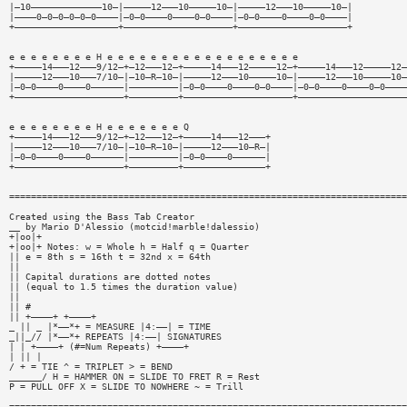
|—10—————————————10—|—————12———10—————10—|—————12———10—————10—|
|————0—0—0—0—0—0————|—0—0————0————0—0————|—0—0————0————0—0————|
+———————————————————+————————————————————+————————————————————+
e e e e e e e e H e e e e e e e e e e e e e e e e e e
+—————14———12———9/12—+—12———12—+—————14———12—————12—+—————14———12—————12—
|—————12———10———7/10—|—10—R—10—|—————12———10—————10—|—————12———10—————10—
|—0—0————0————0——————|—————————|—0—0————0————0—0————|—0—0————0————0—0————
+————————————————————+—————————+————————————————————+————————————————————
e e e e e e e e H e e e e e e e Q
+—————14———12———9/12—+—12———12—+—————14———12———+
|—————12———10———7/10—|—10—R—10—|—————12———10—R—|
|—0—0————0————0——————|—————————|—0—0————0——————|
+————————————————————+—————————+———————————————+
=========================================================================
Created using the Bass Tab Creator
__ by Mario D'Alessio (motcid!marble!dalessio)
+|oo|+
+|oo|+ Notes: w = Whole h = Half q = Quarter
|| e = 8th s = 16th t = 32nd x = 64th
||
|| Capital durations are dotted notes
|| (equal to 1.5 times the duration value)
||
|| #
|| +————+ +————+
_ || _ |*——*+ = MEASURE |4:——| = TIME
_||_// |*——*+ REPEATS |4:——| SIGNATURES
| | +————+ (#=Num Repeats) +————+
| || |
/ + = TIE ^ = TRIPLET > = BEND
______/ H = HAMMER ON = SLIDE TO FRET R = Rest
P = PULL OFF X = SLIDE TO NOWHERE ~ = Trill
=========================================================================