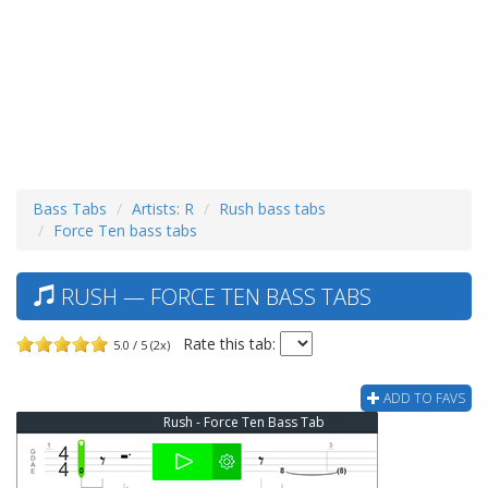
Bass Tabs
Artists: R
Rush bass tabs
Force Ten bass tabs
RUSH — FORCE TEN BASS TABS
Rate this tab:
5.0 / 5 (2x)
ADD TO FAVS
Rush - Force Ten Bass Tab