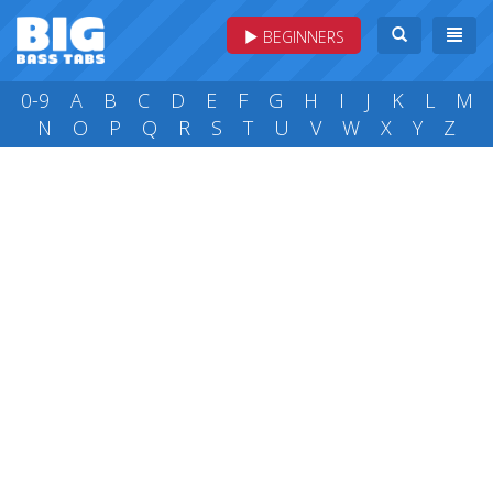
BEGINNERS
0-9
A
B
C
D
E
F
G
H
I
J
K
L
M
N
O
P
Q
R
S
T
U
V
W
X
Y
Z