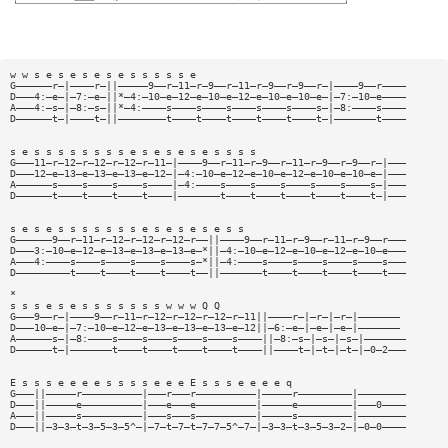
w w s e s e s e s e s s s s s e
G——————r—|————r—||—————9——r—11—r—9——r—11—r—9——r—9——r—|————9——r————
D———4:—e—|—7:—e—||*—4:—10—e—12—e—10—e—12—e—10—e—10—e—|—7:—10—e————
A———4:—s—|—8:—s—||*—4:————s————s————s————s————s————s—|—8:————s————
D——————t—|————t—||————————t————t————t————t————t————t—|———————t————
s e s s s s s s s s e s e s e s e s s s s
G———11—r—12—r—12—r—12—r—11—|————9——r—11—r—9——r—11—r—9——r—9——r—|———
D———12—e—13—e—13—e—13—e—12—|—4:—10—e—12—e—10—e—12—e—10—e—10—e—|———
A——————s————s————s————s————|—4:————s————s————s————s————s————s—|———
D——————t————t————t————t————|———————t————t————t————t————t————t—|———
s e s e s s s s s s s e s e s e s e s s
G——————9——r—11—r—12—r—12—r—12—r——||————9——r—11—r—9——r—11—r—9——r———
D———3:—10—e—12—e—13—e—13—e—13—e—*||—4:—10—e—12—e—10—e—12—e—10—e———
A———4:————s————s————s————s————s—*||—4:————s————s————s————s————s———
D—————————t————t————t————t————t——||———————t————t————t————t————t———
*
s s s e s e s s s s s s s w w w Q Q
G———9——r—|————9——r—11—r—12—r—12—r—12—r—11||————r—|—r—|—r—|———————
D———10—e—|—7:—10—e—12—e—13—e—13—e—13—e—12||—6:—e—|—e—|—e—|———————
A——————s—|—8:————s————s————s————s————s————||—8:—s—|—s—|—s—|———————
D——————t—|———————t————t————t————t————t————||————t—|—t—|—t—|—0—2———
E s s s e e e e s s s s e e e E s s s e e e e q
G———||—————r——————————|———r———r——————————|—————r—————————|————————
D———||—————e——————————|———e———e——————————|—————e—————————|———0————
A———||—————s——————————|———s———s——————————|—————s—————————|————————
D———||—3—3—t—3—5—3—5^—|—7—t—7—t—7—7—5^—7—|—3—3—t—3—5—3—2—|—0—0————