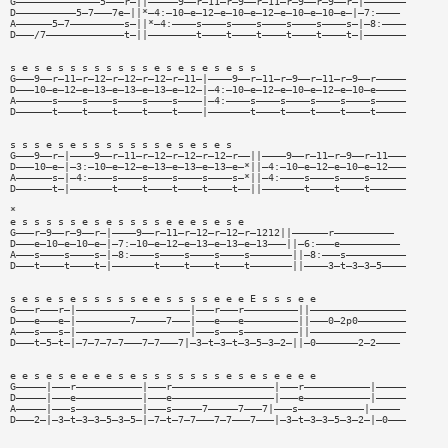
G——————————————5———r—||—————9——r—11—r—9——r—11—r—9——r—9——r—|———————
D——————————5—7———7e—||*—4:—10—e—12—e—10—e—12—e—10—e—10—e—|—7:————
A——————5—7—————————s—||*—4:————s————s————s————s————s————s—|—8:————
D———/7—————————————t—||————————t————t————t————t————t————t—|———————
s e s e s s s s s s s s e s e s e s e s s
G———9——r—11—r—12—r—12—r—12—r—11—|————9——r—11—r—9——r—11—r—9——r—————
D———10—e—12—e—13—e—13—e—13—e—12—|—4:—10—e—12—e—10—e—12—e—10—e—————
A——————s————s————s————s————s————|—4:————s————s————s————s————s—————
D——————t————t————t————t————t————|———————t————t————t————t————t—————
s s s e s e s s s s s s s e s e s e s
G———9——r—|————9——r—11—r—12—r—12—r—12—r——||————9——r—11—r—9——r—11———
D———10—e—|—3:—10—e—12—e—13—e—13—e—13—e—*||—4:—10—e—12—e—10—e—12———
A——————s—|—4:————s————s————s————s————s—*||—4:————s————s————s——————
D——————t—|———————t————t————t————t————t——||———————t————t————t——————
*
e s s s s s e s e s s s s e e e s e s e
G———r—9——r—9——r—|————9——r—11—r—12—r—12—r—1212||——————r——————————
D———e—10—e—10—e—|—7:—10—e—12—e—13—e—13—e—13———||—6:———e——————————
A———s————s————s—|—8:————s————s————s————s———————||—8:———s——————————
D———t————t————t—|———————t————t————t————t———————||————3—t—3—3—5————
s e s e s e s s s s s e e s s s s e e e E s s s e e
G———r———r—|———————————————————|———r———r—————————||————————————————
D———e———e—|—————————7—————7———|———e———e—————————||———0—2p0————————
A———s———s—|———————————————————|———s———s—————————||————————————————
D———t—5—t—|—7—7—7—7———7—7———7|—3—t—3—t—3—5—3—2—||—0———————2—2————
e e s e s e e e e s e s s s s s s s e s e s e e e e
G—————|———r———————————|———r—————————————————|———r———————————|—————
D—————|———e———————————|———e—————————————————|———e———————————|—————
A—————|———s———————————|———s—————7—————7———7|———s———————————|—————
D———2—|—3—t—3—3—5—3—5—|—7—t—7—7———7—7———7———|—3—t—3—3—5—3—2—|—0———