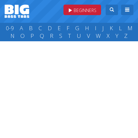
BEGINNERS
0-9
A
B
C
D
E
F
G
H
I
J
K
L
M
N
O
P
Q
R
S
T
U
V
W
X
Y
Z