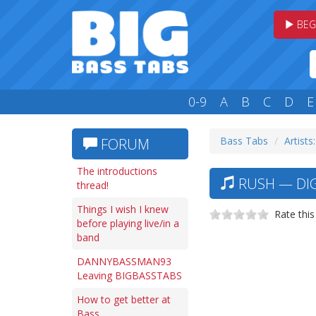
BEG
0-9
A
B
C
D
E
Bass Tabs
Artists
FORUM
The introductions
RUSH — DIGI
thread!
Things I wish I knew
Rate this
before playing live/in a
band
DANNYBASSMAN93
Leaving BIGBASSTABS
How to get better at
Bass