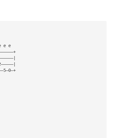
e e e  
——————+
——————|
2—————|
——5—0—+