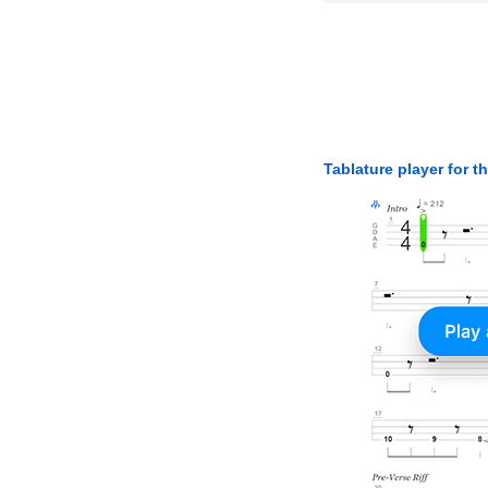
Tablature player for t