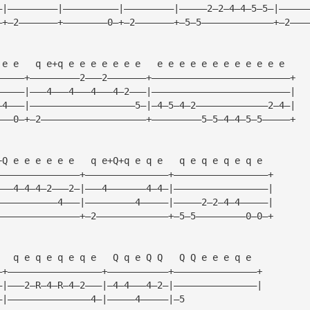
—|—————————|——————————|—————————|—————2—2—4—4—5—5—|—————
—+—2———————+————————0—+—2———————+—5—5—————————————+—2———
 e e   q e+q e e e e e e e   e e e e e e e e e e e e  
—————+—————————2———2———————+—————————————————————————+
—————|———4———4———4———4—2———|—————————————————————————|
—4———|———————————————————5—|—4—5—4—2—————————————2—4—|
———0—+—2———————————————————+—————————5—5—4—4—5—5—————+
+Q e e e e e e   q e+Q+q e q e   q e q e q e q e  
———————————————+———————————————+—————————————————+
———4—4—4—2———2—|———4———————4—4—|—————————————————|
———————————4———|—————————4—————|—————2—2—4—4—————|
———————————————+—2—————————————+—5—5—————————0—0—+
   q e q e q e q e   Q q e Q Q   Q Q e e e q e  
—+—————————————————+———————————+———————————————+
—|———2—R—4—R—4—2———|—4—4———4—2—|———————————————|
—|———————————————4—|—————4—————|—5