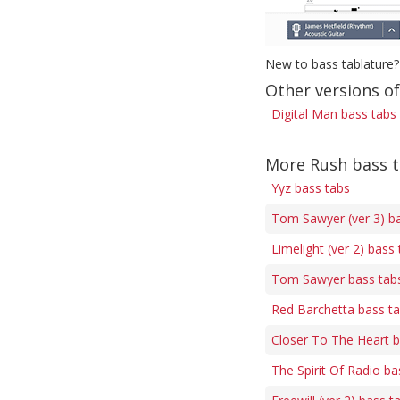
New to bass tablature?
Other versions of
Digital Man bass tabs
More Rush bass 
Yyz bass tabs
Tom Sawyer (ver 3) b
Limelight (ver 2) bass
Tom Sawyer bass tab
Red Barchetta bass t
Closer To The Heart b
The Spirit Of Radio ba