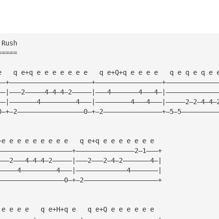
 Rush
=====
e   q e+q e e e e e e e   q e+Q+q e e e e   q e q e q e 
——+—————————————————————+—————————————————+—————————————
——|———2—————4—4—4—2—————|———4———————4———4—|—————————————
——|———————4—————————4———|—————————4———4———|—————2—2—4—4—
0—+—2—————————————————0—+—2———————————————+—5—5—————————
+e e e e e e e e e   q e+q e e e e e e e  
———————————————————+———————————————2—1———+
———2———4—4—4—2—————|———2———2—4—2———————4—|
—————4—————————4———|—————————————4———————|
—————————————————0—+—2———————————————————+
 e e e e   q e+H+q e   q e+Q e e e e e e  
—————————+———————————+———————————————————+