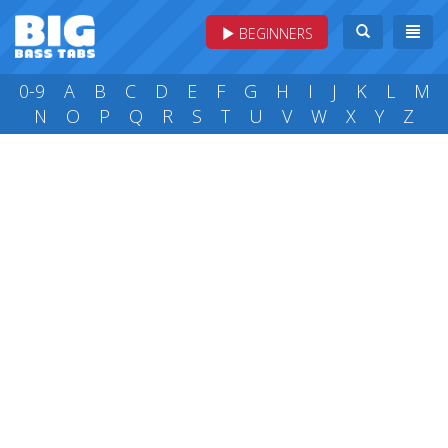
BEGINNERS
0-9
A
B
C
D
E
F
G
H
I
J
K
L
M
N
O
P
Q
R
S
T
U
V
W
X
Y
Z