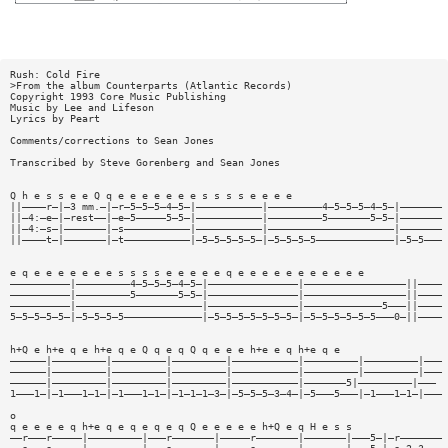
Rush: Cold Fire
>From the album Counterparts (Atlantic Records)
Copyright 1993 Core Music Publishing
Music by Lee and Lifeson
Lyrics by Peart
Comments/corrections to Sean Jones
Transcribed by Steve Gorenberg and Sean Jones
Q h e s s e e Q q e e e e e e e s s s s e e e e
||————r—|—3 mm.—|—r—5—5—5—4—5—|———————————|—————————4—5—5—5—4—5—|———————
||—4:—e—|—rest——|—e—5—————5—5—|———————————|—————————5———————5—5—|———————
||—4:—s—|———————|—s———————————|———————————|—————————————————————|———————
||————t—|———————|—t———————————|—5—5—5—5—5—|—5—5—5—5—————————————|—5—5———
e q e e e e e e e s s s s e e e e e q e e e e e e e e e e e
——————————|—————————4—5—5—5—4—5—|———————————————|—————————————————||————
——————————|—————————5———————5—5—|———————————————|—————————————————||————
——————————|—————————————————————|———————————————|—————————————5———||————
5—5—5—5—5—|—5—5—5—5—————————————|—5—5—5—5—5—5—5—|—5—5—5—5—5—5———0—||————
h+Q e h+e q e h+e q e Q q e q Q q e e e h+e e q h+e q e
——————|—————————|—————————|—————————|———————————|—————————|—————————|———
——————|—————————|—————————|—————————|———————————|—————————|—————————|———
——————|—————————|—————————|—————————|———————————|———————5|—————————|———
1———1—|—1———1—1—|—1———1—1—|—1—1—1—3—|—5—5—5—3—4—|—5———5———|—1———1—1—|———
o
q e e e e q h+e q e q e q e q Q e e e e e h+Q e q H e s s
——r———r—————|—————————|———r———————|—————r———————|———————|———5—|—r———————