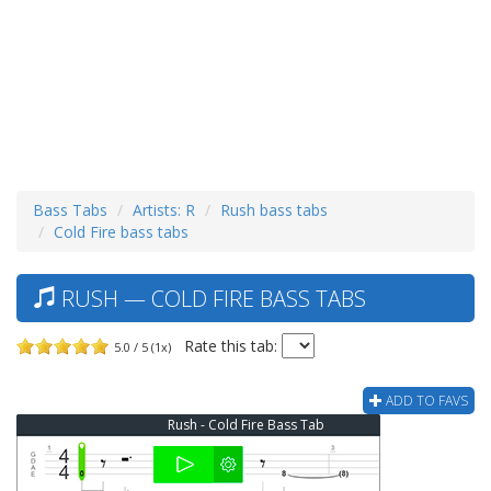
Bass Tabs
Artists: R
Rush bass tabs
Cold Fire bass tabs
RUSH — COLD FIRE BASS TABS
Rate this tab:
5.0 / 5 (1x)
ADD TO FAVS
Rush - Cold Fire Bass Tab