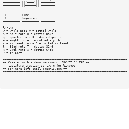
—————————— ||*————*|| ————————
—————————— ||——————|| ————————
—————————— —————————— ————————
—4:——————— Time —————————— ————————
—4:——————— Signature —————————— ————————
—————————— —————————— ————————
Rhythm:
w = whole note W = dotted whole
h = half note H = dotted half
q = quarter note Q = dotted quarter
e = eighth note E = dotted eighth
s = sixteenth note S = dotted sixteenth
t = 32nd note T = dotted 32nd
x = 64th note X = dotted 64th
^ = triplet
========================================================================
== Created with a demo version of BUCKET O' TAB ==
== tablature creation software for Windows ==
== For more info email
gse@his.com
==
========================================================================