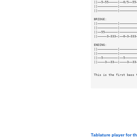
||——5—55—————|——0/5——55
||———————————|—————————
||———————————|—————————
BRIDGE:
||———————————|—————————
||———————————|—————————
||——55———————|—————————
||—————3—333—|——0—3—333
ENDING:
||———————————|—————————
||———————————|—————————
||——5————————|——5——————
||————3——33——|————3——33
This is the first bass 
Tablature player for t