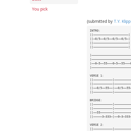
You pick
(submitted by
T.Y. Klip
INTRO:
||————————————————————|
||—0/5——0/5——0/5——0/5—|
||————————————————————|
||————————————————————|
|——————————————————————
|——————————————————————
|——0—5——55———0—5——55———
|——————————————————————
VERSE 1:
||———————————|—————————
||———————————|—————————
||——0/5——55——|——0/5——55
||———————————|—————————
BRIDGE:
||———————————|—————————
||———————————|—————————
||——55———————|—————————
||—————3—333—|——0—3—333
VERSE 2:
||———————————|—————————