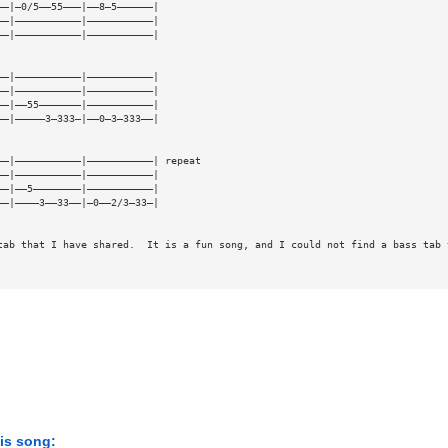
——|—0/5——55———|——8—5——————|
——|———————————|———————————|
——|———————————|———————————|
——|———————————|———————————|
——|———————————|———————————|
——|——55———————|———————————|
——|—————3—333—|——0—3—333——|
——|———————————|———————————| repeat
——|———————————|———————————|
——|——5————————|———————————|
——|————3——33——|—0——2/3—33—|
tab that I have shared.  It is a fun song, and I could not find a bass tab 
his song: