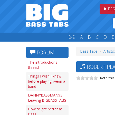
BEG
0-9
A
B
C
D
E
Bass Tabs
Artists
FORUM
The introductions
ROBERT PLA
thread!
Things I wish I knew
Rate this
before playing live/in a
band
DANNYBASSMAN93
Leaving BIGBASSTABS
How to get better at
Bass