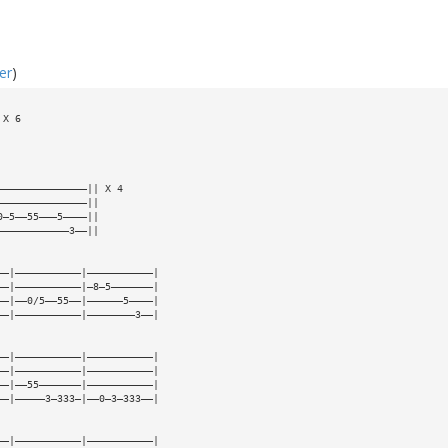
per
)
 X 6
———————————————|| X 4
———————————————||
0—5——55———5————||
————————————3——||
——|———————————|———————————|
——|———————————|—8—5———————|
——|——0/5——55——|——————5————|
——|———————————|————————3——|
——|———————————|———————————|
——|———————————|———————————|
——|——55———————|———————————|
——|—————3—333—|——0—3—333——|
——|———————————|———————————|