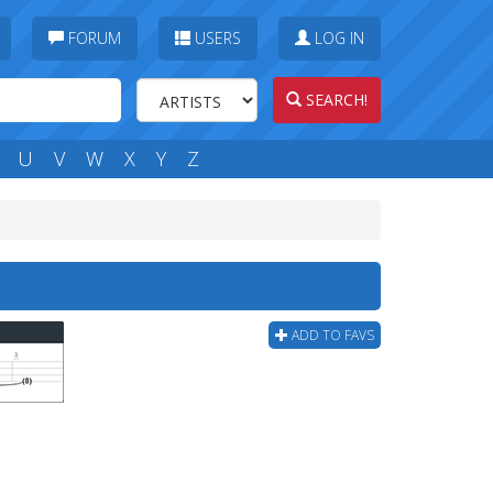
FORUM
USERS
LOG IN
SEARCH!
U
V
W
X
Y
Z
ADD TO FAVS