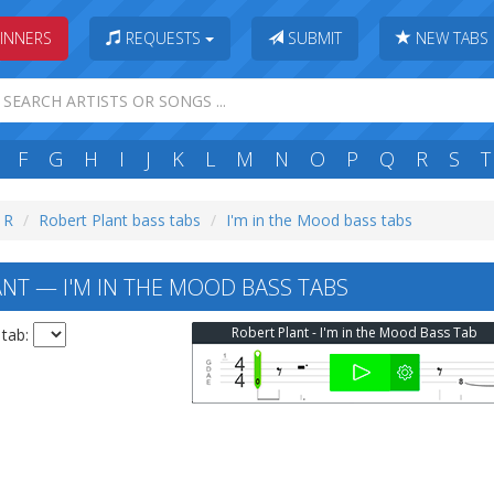
INNERS
REQUESTS
SUBMIT
NEW TABS
F
G
H
I
J
K
L
M
N
O
P
Q
R
S
T
: R
Robert Plant bass tabs
I'm in the Mood bass tabs
NT — I'M IN THE MOOD BASS TABS
Robert Plant - I'm in the Mood Bass Tab
 tab: