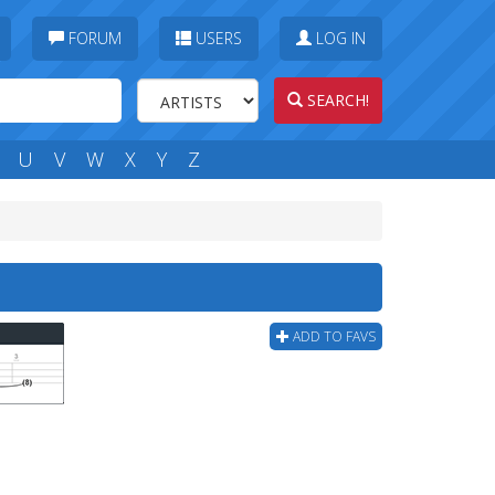
FORUM
USERS
LOG IN
SEARCH!
U
V
W
X
Y
Z
ADD TO FAVS