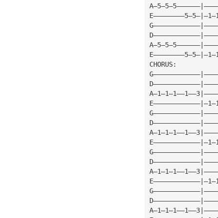
A—5—5—5——————|———
E————————5—5—|—1—
G————————————|———
D————————————|———
A—5—5—5——————|———
E————————5—5—|—1—
CHORUS:
G————————————|———
D————————————|———
A—1—1—1——1——3|———
E————————————|—1—
G————————————|———
D————————————|———
A—1—1—1——1——3|———
E————————————|—1—
G————————————|———
D————————————|———
A—1—1—1——1——3|———
E————————————|—1—
G————————————|———
D————————————|———
A—1—1—1——1——3|———