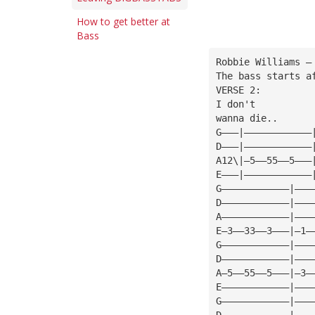
How to get better at
Bass
Robbie Williams —
The bass starts a
VERSE 2:
I don't
wanna die..
G———|————————————
D———|————————————
A12\|—5——55——5———
E———|————————————
G————————————|———
D————————————|———
A————————————|———
E—3——33——3———|—1—
G————————————|———
D————————————|———
A—5——55——5———|—3—
E————————————|———
G————————————|———
D————————————|———