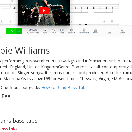
bie Williams
ms performing in November 2009.Background informationBirth nameRo
rent, England, United KingdomGenresPop rock, adult contemporary, Br
cupationsSinger-songwriter, musician, record producer, ActorInstrumen
ca, MarimbaYears active1990presentLabelsChrysalis, Virgin, EMIAs
 Check out our guide:
How to Read Bass Tabs
.
 Feel
iams bass tabs
bass tabs