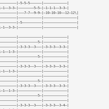
—————————|—5—5—5——————|————————————|
1—1——3—3—|————————5—5—|—1—1—1——3—3—|
—————————|———7—7——9—9—|—10—10—10——12—12\|
—————————|————————————|—————————————————|
—————————|—5——————————|—————————————————|
1—1——3—3—|————————————|—————————————————|
—————————|————————————|————————————|
—————————|——————————5—|————————————|
—————————|—3—3—3——3———|—3—3—3——3—3—|
1—1——1—3—|————————————|————————————|
—————————|——————————5—|————————————|
—————————|————————————|————————————|
—————————|—3—3—3——3———|—3—3—3——3—3—|
1—1——1—3—|————————————|————————————|
—————————|————————————|————————————|
—————————|——————————5—|————————————|
—————————|—3—3—3——3———|—3—3—3——3—3—|
1—1——1—3—|————————————|————————————|
—————————|——————————5—|————————————|
—————————|————————————|————————————|
—————————|—3—3—3——3———|—3—3—3——3—4—|