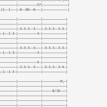
—————————|——————————57|—————————————|
—11——1———|—0——00——0———|—————————————|
—————————|————————————|————————————|
—————————|————————————|————————————|
—————————|—3—3—3——3———|—3—3—3——3—3—|
1—1——1—3—|——————————3—|————————————|
—————————|————————————|————————————|
—————————|————————————|————————————|
—————————|—3—3—3——3———|—3—3—3——3—3—|
1—1——1—3—|——————————3—|————————————|
—————————|————————————|————————————|
—————————|——————————5—|————————————|
—————————|—3—3—3——3———|—3—3—3——3—4—|
1—1——1—3—|————————————|————————————|
—————————|————————————|—————————9\—|
—————————|————————————|————————————|
—————————|————————————|—————8/10———|
—————————|————————————|————————————|
—————————|————————————|————————————|
—————————|————————————|————————————|