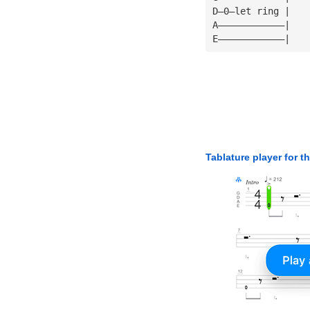
D—0—let ring |
A————————————|
E————————————|
Tablature player for t