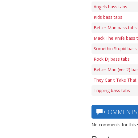
Angels bass tabs
Kids bass tabs
Better Man bass tabs
Mack The Knife bass 
Somethin Stupid bass
Rock Dj bass tabs
Better Man (ver 2) ba
They Can't Take That
Tripping bass tabs
COMMENTS
No comments for this 