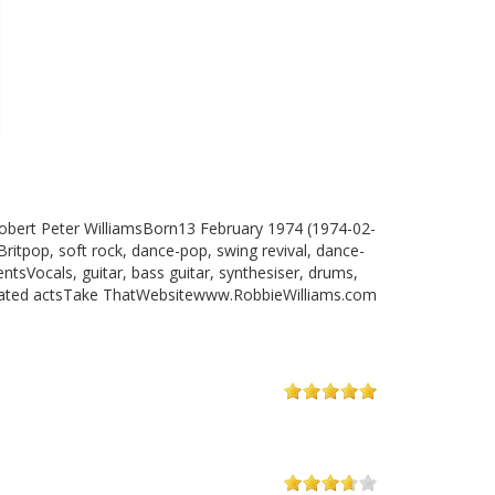
bert Peter WilliamsBorn13 February 1974 (1974-02-
itpop, soft rock, dance-pop, swing revival, dance-
tsVocals, guitar, bass guitar, synthesiser, drums,
sociated actsTake ThatWebsitewww.RobbieWilliams.com