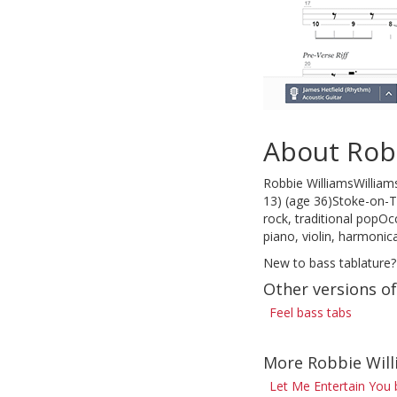
About Rob
Robbie WilliamsWillia
13) (age 36)Stoke-on-T
rock, traditional popOc
piano, violin, harmoni
New to bass tablature?
Other versions of
Feel bass tabs
More Robbie Will
Let Me Entertain You 