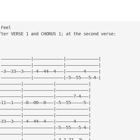
 Feel
fter VERSE 1 and CHORUS 1; at the second verse:
|————————————|————————————|—————————————|
|————————————|————————————|—————————————|
|—3——33——3———|—4——44——4———|———————4—————|
|————————————|————————————|—5——55———5—4—|
—————————|————————————|—————————————|
—————————|————————————|—————————————|
—————————|————————————|———————7—4———|
—11——1———|—0——00——0———|—5——55—————5—|
—————————|————————————|—————————————|
—————————|————————————|—————————————|
—33——3———|—4——44——4———|———————4—————|
—————————|————————————|—5——55———5—4—|
—————————|————————————|—————————————|
—————————|————————————|—7—7—77——7\——|