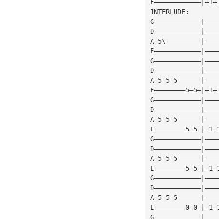
E————————————|—1—
INTERLUDE:
G————————————|———
D————————————|———
A—5\—————————|———
E————————————|———
G————————————|———
D————————————|———
A—5—5—5——————|———
E————————5—5—|—1—
G————————————|———
D————————————|———
A—5—5—5——————|———
E————————5—5—|—1—
G————————————|———
D————————————|———
A—5—5—5——————|———
E————————5—5—|—1—
G————————————|———
D————————————|———
A—5—5—5——————|———
E————————0—0—|—1—
G————————————|