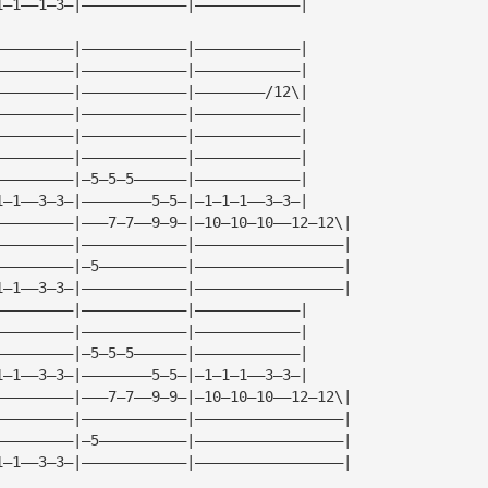
1—1——1—3—|————————————|————————————|
—————————|————————————|————————————|
—————————|————————————|————————————|
—————————|————————————|————————/12\|
—————————|————————————|————————————|
—————————|————————————|————————————|
—————————|————————————|————————————|
—————————|—5—5—5——————|————————————|
1—1——3—3—|————————5—5—|—1—1—1——3—3—|
—————————|———7—7——9—9—|—10—10—10——12—12\|
—————————|————————————|—————————————————|
—————————|—5——————————|—————————————————|
1—1——3—3—|————————————|—————————————————|
—————————|————————————|————————————|
—————————|————————————|————————————|
—————————|—5—5—5——————|————————————|
1—1——3—3—|————————5—5—|—1—1—1——3—3—|
—————————|———7—7——9—9—|—10—10—10——12—12\|
—————————|————————————|—————————————————|
—————————|—5——————————|—————————————————|
1—1——3—3—|————————————|—————————————————|