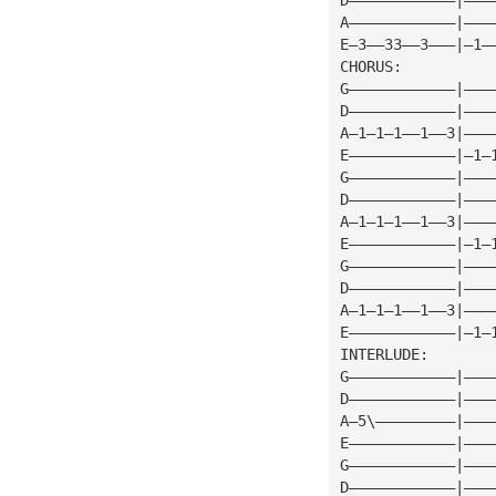
A————————————|———
E—3——33——3———|—1—
CHORUS:
G————————————|———
D————————————|———
A—1—1—1——1——3|———
E————————————|—1—
G————————————|———
D————————————|———
A—1—1—1——1——3|———
E————————————|—1—
G————————————|———
D————————————|———
A—1—1—1——1——3|———
E————————————|—1—
INTERLUDE:
G————————————|———
D————————————|———
A—5\—————————|———
E————————————|———
G————————————|———
D————————————|———