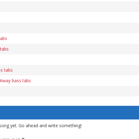
tabs
 tabs
ss tabs
 Away bass tabs
song yet. Go ahead and write something!