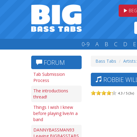
BEG
0-9
A
B
C
D
E
Bass Tabs
Artists
FORUM
Tab Submission
ROBBIE WILL
Process
The introductions
4.3 / 5 (3x)
thread!
Things I wish I knew
before playing live/in a
band
DANNYBASSMAN93
Leaving BIGBASSTABS