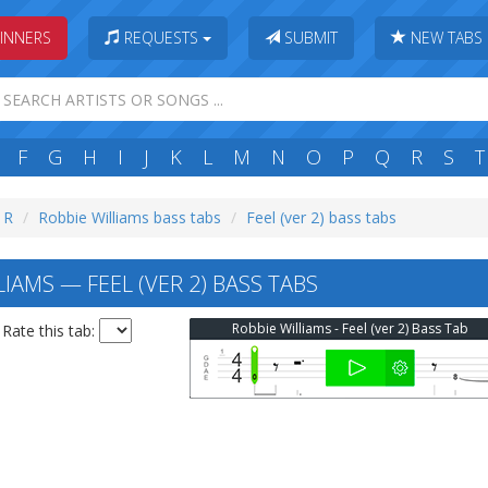
INNERS
REQUESTS
SUBMIT
NEW TABS
F
G
H
I
J
K
L
M
N
O
P
Q
R
S
T
: R
Robbie Williams bass tabs
Feel (ver 2) bass tabs
IAMS — FEEL (VER 2) BASS TABS
Robbie Williams - Feel (ver 2) Bass Tab
Rate this tab: