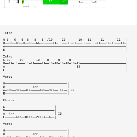
Intro
G—6———6———6——8———8———8——/10—————10———————10———11—————11———————11———|
D——88——88——8——66——66——6————11—11———11—11———11———11—11———11—11———11—|
A——————————————————————————————————————————————————————————————————|
E——————————————————————————————————————————————————————————————————|
Intro
G—10—————10———————10————8—————8—————8——————————————————————————————|
D——11—11————11—11————11——10—10—10—10—10—15—————————————————————————|
A———————————————————————————————————————13—————————————————————————|
E——————————————————————————————————————————————————————————————————|
Verse
G——————————————————————————————————|
D———————————————4>>————————————————|
A—1>>——3>>——4>>—————4>>——3>>——1>>——| x2
E——————————————————————————————————|
Chorus
G———————————————————————————|
D———————————————————————————|
A——4>>——————————————————————| X5
E——————6>>——8>>>——2>>—4——6——|
Verse
G——————————————————————————————————|
D———————————————4>>————————————————|