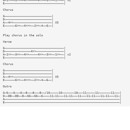
A—1>>——3>>——4>>—————4>>——3>>——1>>——| x2
E——————————————————————————————————|
Chorus
G———————————————————————————|
D———————————————————————————|
A——4>>——————————————————————| X5
E——————6>>——4>>>——2>>—4——6——|
Play chorus in the solo
Verse
G——————————————————————————————————|
D———————————————4>>————————————————|
A—1>>——3>>——4>>—————4>>——3>>——1>>——| x2
E——————————————————————————————————|
Chorus
G———————————————————————————|
D———————————————————————————|
A——4>>——————————————————————| X5
E——————6>>——4>>>——2>>—4——6——|
Outro
G—6———6———6——8———8———8——/10—————10———————10———11—————11———————11———|
D——88——88——8——66——66——6————11—11———11—11———11———11—11———11—11———11—|
A——————————————————————————————————————————————————————————————————|
E——————————————————————————————————————————————————————————————————|