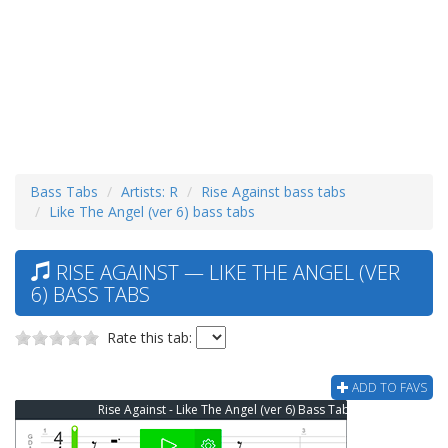
Bass Tabs
Artists: R
Rise Against bass tabs
Like The Angel (ver 6) bass tabs
RISE AGAINST — LIKE THE ANGEL (VER
6) BASS TABS
Rate this tab:
ADD TO FAVS
Rise Against - Like The Angel (ver 6) Bass Tab