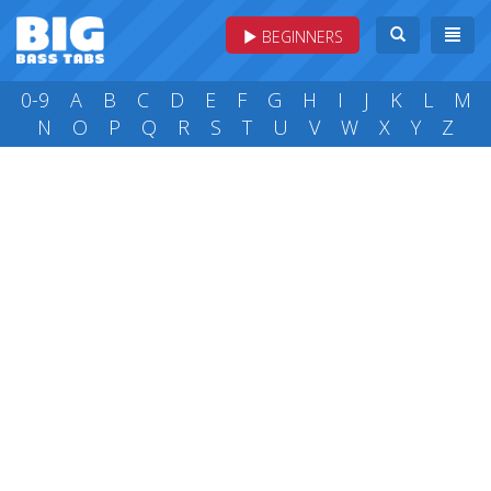
BEGINNERS
0-9
A
B
C
D
E
F
G
H
I
J
K
L
M
N
O
P
Q
R
S
T
U
V
W
X
Y
Z