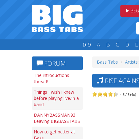
BEG
0-9
A
B
C
D
E
Bass Tabs
Artists
FORUM
The introductions
RISE AGAINS
thread!
Things I wish I knew
4.5 / 5 (4x)
before playing live/in a
band
DANNYBASSMAN93
Leaving BIGBASSTABS
How to get better at
Bass