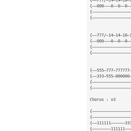
{——000———0——0——0—
{————————————————
{————————————————
{——777/—14—14—10—
{——000———0——0——0—
{————————————————
{————————————————
{——555—777—777777
{——333—555—000000
{————————————————
{————————————————
Chorus : x3
{————————————————
{————————————————
{——111111——————33
{————————111111——