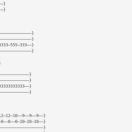
——}
——}
——————————————}
——————————————}
3333—555—333——}
——————————————}
1
—————————————}
—————————————}
33333333333——}
—————————————}
12—12—10——9——9——9——}
—0——0——0—10—10—10——}
———————————————————}