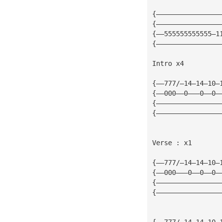
{————————————————
{————————————————
{——555555555555—1
{————————————————
Intro x4         
{——777/—14—14—10—
{——000——0———0——0—
{————————————————
{————————————————
Verse : x1
{——777/—14—14—10—
{——000———0——0——0—
{————————————————
{————————————————
{——777/—14—14—10—