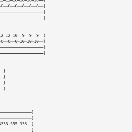
—0——0——0——8——8——8——}
———————————————————}
———————————————————}
12—12—10——9——9——9——}
—0——0——0—10—10—10——}
———————————————————}
———————————————————}
——}
——}
——}
——}
——————————————}
——————————————}
3333—555—333——}
——————————————}