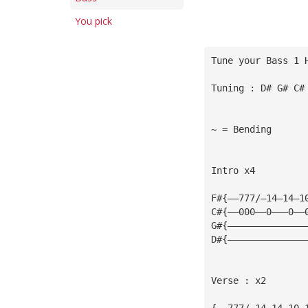
You pick
Tune your Bass 1 
Tuning : D# G# C#
~ = Bending 
Intro x4         
F#{——777/—14—14—1
C#{——000——0———0——
G#{——————————————
D#{——————————————
Verse : x2
{——777/—14—14—10—