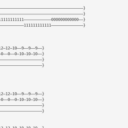
—————————————————————————————————————}
—————————————————————————————————————}
11111111111————————————000000000000——}
———————————111111111111——————————————}
                                                     
12—12—10——9——9——9——}
—0——0——0—10—10—10——}
———————————————————}
———————————————————}
12—12—10——9——9——9——}
—0——0——0—10—10—10——}
———————————————————}
———————————————————}
12—12—10—10—10—10——}