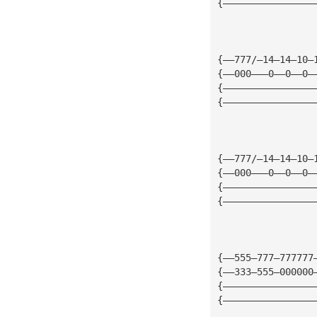
{————————————————
{——777/—14—14—10—
{——000———0——0——0—
{————————————————
{————————————————
{——777/—14—14—10—
{——000———0——0——0—
{————————————————
{————————————————
{——555—777—777777
{——333—555—000000
{————————————————
{————————————————