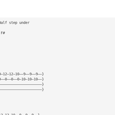
Half step under 
 F#   
                                                     
0—12—12—10——9——9——9——}
0——0——0——0—10—10—10——}
—————————————————————}
—————————————————————}
12—12—10——9——9——9——}