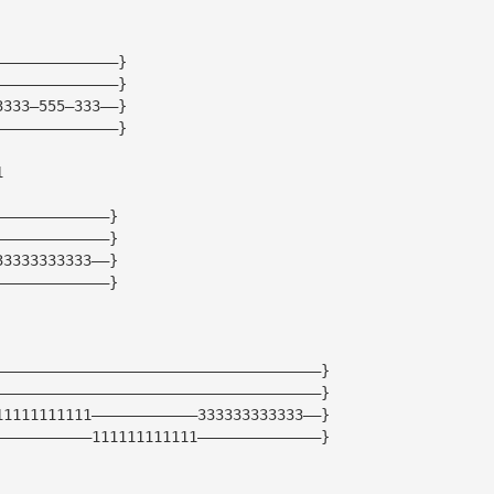
——————————————}
——————————————}
3333—555—333——}
——————————————}
1
—————————————}
—————————————}
33333333333——}
—————————————}
—————————————————————————————————————}
—————————————————————————————————————}
11111111111————————————333333333333——}
———————————111111111111——————————————}