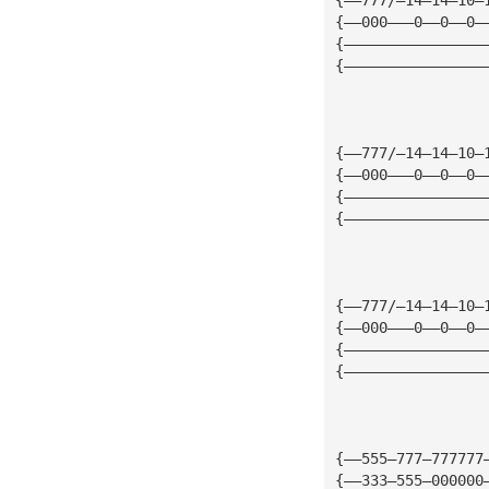
{——000———0——0——0—
{————————————————
{————————————————
{——777/—14—14—10—
{——000———0——0——0—
{————————————————
{————————————————
{——777/—14—14—10—
{——000———0——0——0—
{————————————————
{————————————————
{——555—777—777777
{——333—555—000000