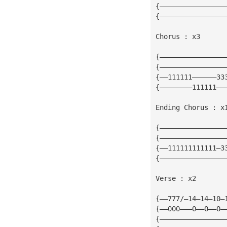
{————————————————
{————————————————
Chorus : x3
{————————————————
{————————————————
{——111111——————33
{————————111111——
Ending Chorus : x
{————————————————
{————————————————
{——111111111111—3
{————————————————
Verse : x2
{——777/—14—14—10—
{——000———0——0——0—
{————————————————