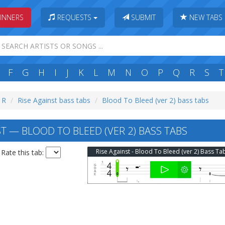
INNERS
REQUESTS
SUBMIT
NEW TABS
F
G
H
I
J
K
L
M
N
O
P
Q
R
S
T
: R
Rise Against bass tabs
Blood To Bleed (ver 2) bass tabs
T — BLOOD TO BLEED (VER 2) BASS TABS
Rise Against - Blood To Bleed (ver 2) Bass Ta
Rate this tab: