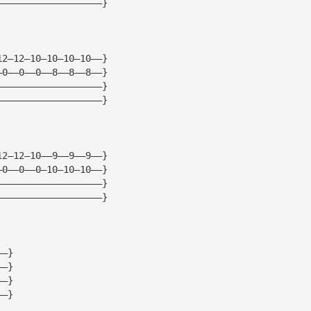
———————————————————}
12—12—10—10—10—10——}
—0——0——0——8——8——8——}
———————————————————}
———————————————————}
12—12—10——9——9——9——}
—0——0——0—10—10—10——}
———————————————————}
———————————————————}
——}
——}
——}
——}