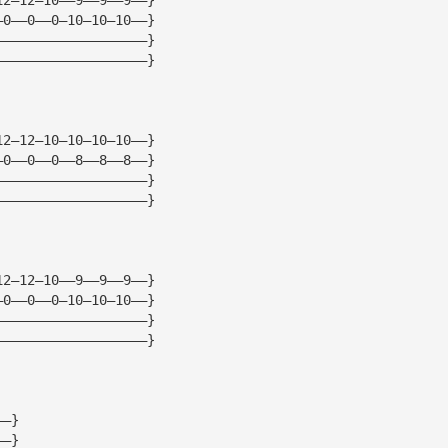
—0——0——0—10—10—10——}
———————————————————}
———————————————————}
12—12—10—10—10—10——}
—0——0——0——8——8——8——}
———————————————————}
———————————————————}
12—12—10——9——9——9——}
—0——0——0—10—10—10——}
———————————————————}
———————————————————}
——}
——}