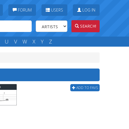
FORUM
USERS
LOG IN
SEARCH!
U
V
W
X
Y
Z
b
ADD TO FAVS