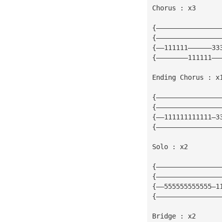
Chorus : x3
{————————————————
{————————————————
{——111111——————33
{————————111111——
Ending Chorus : x
{————————————————
{————————————————
{——111111111111—3
{————————————————
Solo : x2
{————————————————
{————————————————
{——555555555555—1
{————————————————
Bridge : x2