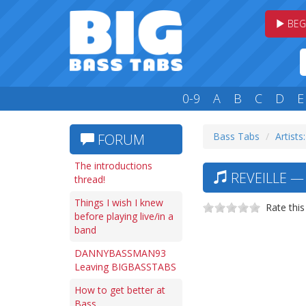
BEG
0-9
A
B
C
D
E
Bass Tabs
Artists
FORUM
The introductions
REVEILLE —
thread!
Things I wish I knew
Rate this
before playing live/in a
band
DANNYBASSMAN93
Leaving BIGBASSTABS
How to get better at
Bass