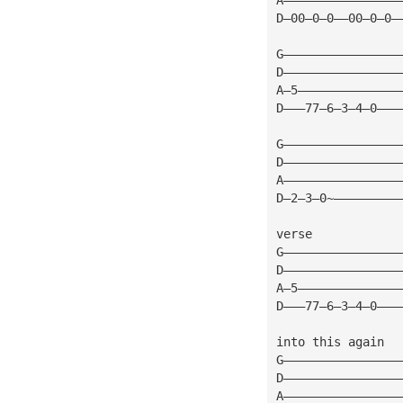
D—00—0—0——00—0—0—
G————————————————
D————————————————
A—5——————————————
D———77—6—3—4—0———
G————————————————
D————————————————
A————————————————
D—2—3—0~—————————
verse
G————————————————
D————————————————
A—5——————————————
D———77—6—3—4—0———
into this again
G————————————————
D————————————————
A————————————————