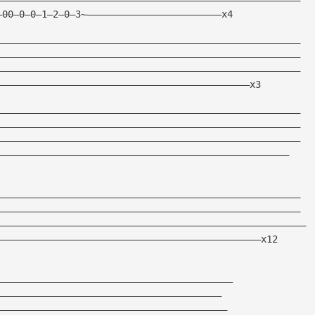
—00—0—0—1—2—0—3~————————————————————————x4
——————————————————————————————————————————————————————
——————————————————————————————————————————————————————
——————————————————————————————————————————————————————
—————————————————————————————————————————————x3
——————————————————————————————————————————————————————
——————————————————————————————————————————————————————
——————————————————————————————————————————————————————
————————————————————————————————————————————————————
——————————————————————————————————————————————————————
——————————————————————————————————————————————————————
———————————————————————————————————————————————————————
———————————————————————————————————————————————x12
——————————————————————————————————————————
————————————————————————————————————————
—————————————————————————————————————————