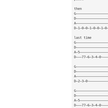
then
G————————————————
D————————————————
A————————————————
D—1—0—0—1—0—0—1—0
last time
G————————————————
D————————————————
A—5——————————————
D———77—6—3—4—0~——
G————————————————
D————————————————
A————————————————
D—2—3—0~—————————
G————————————————
D————————————————
A—5——————————————
D———77—6—3—4—0~——