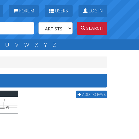
FORUM
USERS
LOG IN
SEARCH!
U
V
W
X
Y
Z
ADD TO FAVS