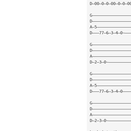
D—00—0—0—00—0—0—0
G————————————————
D————————————————
A—5——————————————
D———77—6—3—4—0~——
G————————————————
D————————————————
A————————————————
D—2—3—0~—————————
G————————————————
D————————————————
A—5——————————————
D———77—6—3—4—0———
G————————————————
D————————————————
A————————————————
D—2—3—0~—————————