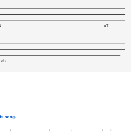
——————————————————————————————————————————————————————
——————————————————————————————————————————————————————
——————————————————————————————————————————————————————
5————————————————————————————————————————————x7
——————————————————————————————————————————————————————
——————————————————————————————————————————————————————
——————————————————————————————————————————————————————
————————————————————————————————————————————————————
tab
his song: