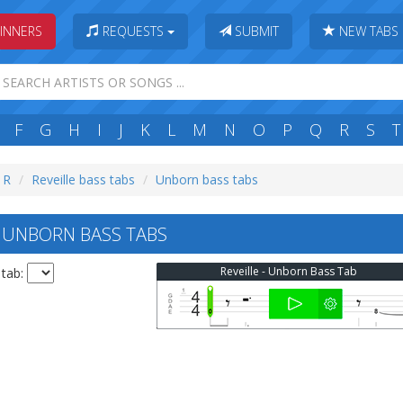
INNERS
REQUESTS
SUBMIT
NEW TABS
F
G
H
I
J
K
L
M
N
O
P
Q
R
S
T
: R
Reveille bass tabs
Unborn bass tabs
 UNBORN BASS TABS
Reveille - Unborn Bass Tab
 tab: