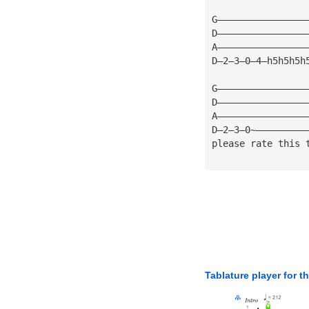
G————————————————
D————————————————
A————————————————
D—2—3—0—4—h5h5h5h
G————————————————
D————————————————
A————————————————
D—2—3—0~—————————
please rate this 
Tablature player for t