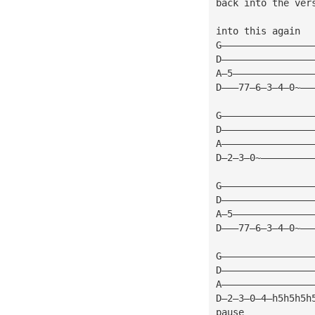
back into the ver
into this again
G————————————————
D————————————————
A—5——————————————
D———77—6—3—4—0~——
G————————————————
D————————————————
A————————————————
D—2—3—0~—————————
G————————————————
D————————————————
A—5——————————————
D———77—6—3—4—0~——
G————————————————
D————————————————
A————————————————
D—2—3—0—4—h5h5h5h
pause