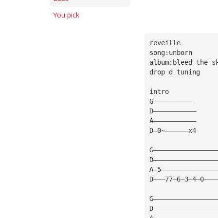
You pick
reveille
song:unborn
album:bleed the s
drop d tuning
intro
G——————————
D———————————
A———————————
D—0~——————x4
G————————————————
D————————————————
A—5——————————————
D———77—6—3—4—0———
G————————————————
D————————————————
A————————————————