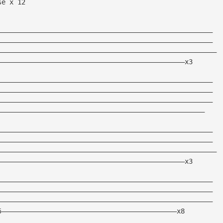
se x 12
——————————————————————————————————————————————————————
——————————————————————————————————————————————————————
———————————————————————————————————————————————————————
———————————————————————————————————————————————x3
——————————————————————————————————————————————————————
——————————————————————————————————————————————————————
——————————————————————————————————————————————————————
————————————————————————————————————————————————————
——————————————————————————————————————————————————————
——————————————————————————————————————————————————————
———————————————————————————————————————————————————————
———————————————————————————————————————————————x3
——————————————————————————————————————————————————————
——————————————————————————————————————————————————————
——————————————————————————————————————————————————————
5————————————————————————————————————————————x8