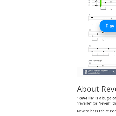
About Reve
"
Reveille
" is a bugle c
"réveille" (or "réveil")
New to bass tablature?