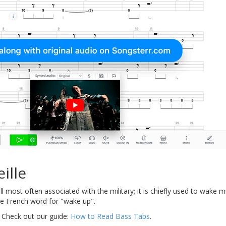
ille
all most often associated with the military; it is chiefly used to wak
 the French word for "wake up".
 Check out our guide:
How to Read Bass Tabs
.