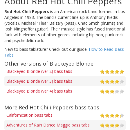
About Red Hot Chili Peppers
Red Hot Chili Peppers
is an American rock band formed in Los
Angeles in 1983. The band's current line-up is Anthony Kiedis
(vocals), Michael "Flea" Balzary (bass), Chad Smith (drums) and
Josh Klinghoffer (guitar). Their musical style has fused traditional
funk with elements of other genres including hip hop, punk rock
and psychedelic rock.
New to bass tablature? Check out our guide:
How to Read Bass
Tabs
.
Other versions of Blackeyed Blonde
Blackeyed Blonde (ver 2) bass tabs
Blackeyed Blonde (ver 3) bass tabs
Blackeyed Blonde (ver 4) bass tabs
More Red Hot Chili Peppers bass tabs
Californication bass tabs
Adventures of Rain Dance Maggie bass tabs