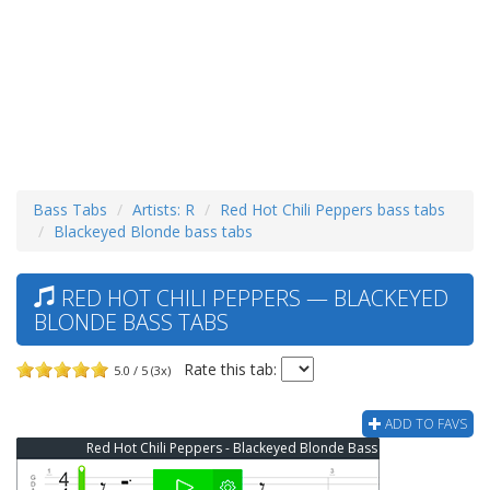
Bass Tabs
Artists: R
Red Hot Chili Peppers bass tabs
Blackeyed Blonde bass tabs
RED HOT CHILI PEPPERS — BLACKEYED
BLONDE BASS TABS
Rate this tab:
5.0 / 5 (3x)
ADD TO FAVS
Red Hot Chili Peppers - Blackeyed Blonde Bass Tab