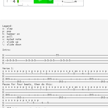
Legend:
s: slap
p: pop
h: hammer on
p: pull
x: muted note
/: slide up
\: slide down
Intro:
G:———————————————————————————————————55——————————————————————————————————
D:———————————————————————————————————————————————————————————————————————
A:—3—5—3—5——————3—5—3—5——————3—5—3—5————3—5—3—5——————————————————————————
E:———————————————————————————————————————————————————————————————————————
Verse 1:
s s s s s p s p s s p s p s s s s s p s p s s p s ps s s s s p s p s s p 
G:——————————————7———7—————7———5——————————————7———5—————4———5—————————————
D:———————————————————————————————————————————————————————————————————————
A:3h5—x—x—————————x———x—x———x——3h5—x—x—————————x———x—x———x——3h5—x—x——————
E:————————3h5—x————————————————————————3h5—x————————————————————————3h5—x
Pause for four beats, then do this:
s s s s s p s p s s p s p s s s s s p s p s s p s ps s s s s p s p s s p 
G:——————————————7———7—————7———5——————————————7———5—————4———5—————————————
D:———————————————————————————————————————————————————————————————————————
A:3h5—x—x—————————x———x—x———x——3h5—x—x—————————x———x—x———x——3h5—x—x——————
E:————————3h5—x————————————————————————3h5—x————————————————————————3h5—x
s s s s s p s p s s p s p
G:———————————————7———5—————4———5—————————————————————————————————————————
D:———————————————————————————————————————————————————————————————————————