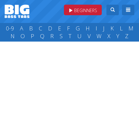
BEGINNERS
0-9
A
B
C
D
E
F
G
H
I
J
K
L
M
N
O
P
Q
R
S
T
U
V
W
X
Y
Z