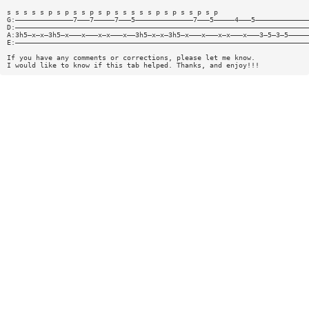
s s s s s p s p s s p s p s s s s s p s p s s p s p
G:——————————————7———7—————7———5——————————————7———5—————4———5—————————————
D:———————————————————————————————————————————————————————————————————————
A:3h5—x—x—3h5—x———x———x—x———x——3h5—x—x—3h5—x———x———x—x———x———3—5—3—5—————
E:———————————————————————————————————————————————————————————————————————
If you have any comments or corrections, please let me know.
I would like to know if this tab helped. Thanks, and enjoy!!!