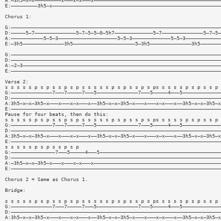
A:—3h5—x—x—————————x———x—x———x———————————————————————————————————————————
E:—————————3h5—x—————————————————————————————————————————————————————————
Chorus 1:
G:———————————————————————————————————————————————————————————————————————
D:—————5—7——————————————5—7—5—5—0—5h7—————————————5—7——————————————5—7—5—
A:———————————5—5—3————————————————————5—5—3—————————————5—5—3————————————
E:—3h5——————————————3h5—————————————————————5—3h5——————————————3h5———————
G:———————————————————————————————————————————————————————————————————————
D:———————————————————————————————————————————————————————————————————————
A:—2—3———————————————————————————————————————————————————————————————————
E:———————————————————————————————————————————————————————————————————————
Verse 2:
s s s s s p s p s s p s p s s s s s p s p s s p s ps s s s s p s p s s p 
G:——————————————7———7—————7———5——————————————7———5—————4———5—————————————
D:———————————————————————————————————————————————————————————————————————
A:3h5—x—x—3h5—x———x———x—x———x——3h5—x—x—3h5—x———x———x—x———x——3h5—x—x—3h5—x
E:———————————————————————————————————————————————————————————————————————
Pause for four beats, then do this:
s s s s s p s p s s p s p s s s s s p s p s s p s ps s s s s p s p s s p 
G:——————————————7———7—————7———5——————————————7———5—————4———5—————————————
D:———————————————————————————————————————————————————————————————————————
A:3h5—x—x—3h5—x———x———x—x———x——3h5—x—x—3h5—x———x———x—x———x——3h5—x—x—3h5—x
E:———————————————————————————————————————————————————————————————————————
s s s s s p s p s s p s p
G:———————————————7———5—————4———5—————————————————————————————————————————
D:———————————————————————————————————————————————————————————————————————
A:—3h5—x—x—3h5—x———x———x—x———x———————————————————————————————————————————
E:———————————————————————————————————————————————————————————————————————
Chorus 2 = Same as Chorus 1.
Bridge:
s s s s s p s p s s p s p s s s s s p s p s s p s ps s s s s p s p s s p 
G:——————————————7———7—————7———5——————————————7———5—————4———5—————————————
D:———————————————————————————————————————————————————————————————————————
A:3h5—x—x—3h5—x———x———x—x———x——3h5—x—x—3h5—x———x———x—x———x——3h5—x—x—3h5—x