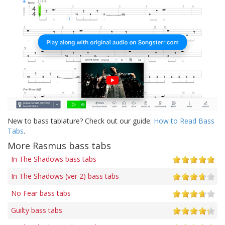
New to bass tablature? Check out our guide:
How to Read Bass
Tabs
.
More Rasmus bass tabs
In The Shadows bass tabs
In The Shadows (ver 2) bass tabs
No Fear bass tabs
Guilty bass tabs