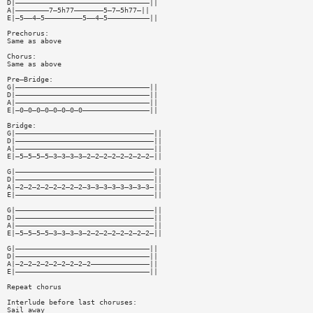
D|————————————————————————————————||
A|————————7—5h77———————5—7—5h77—||
E|—5——4—5—————————5——4—5——————————||
Prechorus:
Same as above
Chorus:
Same as above
Pre—Bridge:
G|————————————————————————————————||
D|————————————————————————————————||
A|————————————————————————————————||
E|—0—0—0—0—0—0—0—0————————————————||
Bridge:
G|—————————————————————————————————||
D|—————————————————————————————————||
A|—————————————————————————————————||
E|—5—5—5—5—3—3—3—3—2—2—2—2—2—2—2—2—||
G|—————————————————————————————————||
D|—————————————————————————————————||
A|—2—2—2—2—2—2—2—2—3—3—3—3—3—3—3—3—||
E|—————————————————————————————————||
G|—————————————————————————————————||
D|—————————————————————————————————||
A|—————————————————————————————————||
E|—5—5—5—5—3—3—3—3—2—2—2—2—2—2—2—2—||
G|————————————————————————————————||
D|————————————————————————————————||
A|—2—2—2—2—2—2—2—2—2——————————————||
E|————————————————————————————————||
Repeat chorus
Interlude before last choruses:
Sail away