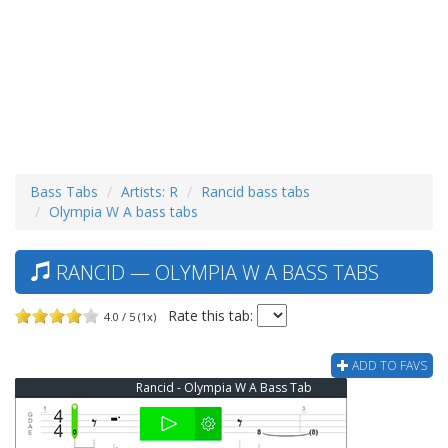
Bass Tabs
Artists: R
Rancid bass tabs
Olympia W A bass tabs
RANCID — OLYMPIA W A BASS TABS
Rate this tab:
4.0 / 5 (1x)
ADD TO FAVS
Rancid - Olympia W A Bass Tab