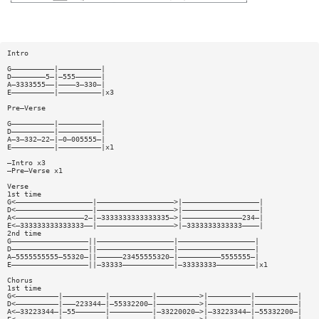
Intro
G——————————|——————————|
D————————5—|—555——————|
A—3333555——|————3—330—|
E——————————|——————————|x3
Pre—Verse
G——————————|——————————|
D——————————|——————————|
A—3—332—22—|—0—005555—|
E——————————|——————————|x1
—Intro x3
—Pre—Verse x1
Verse
1st time
G<——————————————————|——————————————————>|——————————————————|
D<——————————————————|——————————————————>|——————————————————|
A<————————————————2—|—3333333333333335—>|——————————————234—|
E<—333333333333333——|——————————————————>|—3333333333333————|
2nd time
G——————————————————||——————————————————|——————————————————|
D——————————————————||——————————————————|——————————————————|
A—5555555555—55320—||——————23455555320—|——————————5555555—|
E——————————————————||—33333————————————|—33333333—————————|x1
Chorus
1st time
G<——————————|——————————|——————————|——————————>|——————————|——————————|
D<——————————|———223344—|—55332200—|——————————>|——————————|——————————|
A<—33223344—|—55———————|——————————|—33220020—>|—33223344—|—55332200—|