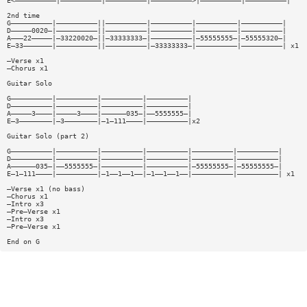
E<——————————|——————————|——————————|——————————>|——————————|——————————|
2nd time
G——————————|——————————||——————————|——————————|——————————|——————————|
D—————0020—|——————————||——————————|——————————|——————————|——————————|
A———22—————|—33220020—||—33333333—|——————————|—55555555—|—55555320—|
E—33———————|——————————||——————————|—33333333—|——————————|——————————| x1
—Verse x1
—Chorus x1
Guitar Solo
G——————————|——————————|——————————|——————————|
D——————————|——————————|——————————|——————————|
A—————3————|—————3————|——————035—|——5555555—|
E—3————————|—3————————|—1—111————|——————————|x2
Guitar Solo (part 2)
G——————————|——————————|——————————|——————————|——————————|——————————|
D——————————|——————————|——————————|——————————|——————————|——————————|
A——————035—|——5555555—|——————————|——————————|—55555555—|—55555555—|
E—1—111————|——————————|—1——1——1——|—1——1——1——|——————————|——————————| x1
—Verse x1 (no bass)
—Chorus x1
—Intro x3
—Pre—Verse x1
—Intro x3
—Pre—Verse x1
End on G