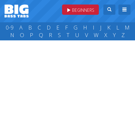
BEGINNERS
0-9
A
B
C
D
E
F
G
H
I
J
K
L
M
N
O
P
Q
R
S
T
U
V
W
X
Y
Z