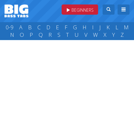
BEGINNERS
0-9
A
B
C
D
E
F
G
H
I
J
K
L
M
N
O
P
Q
R
S
T
U
V
W
X
Y
Z