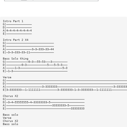
Intro Part 1
G|———————————————
D|———————————————
A|4—4—4—4—4—4—4—4
E|———————————————
Intro Part 2 X4
G|————————————————————————————
D|————————————————————————————
A|———————————————3—3—333—33—44
E|—3—3—333—33—11——————————————
Bass Solo thing
G|—————————————0—3——55—53———3—————————
D|—————————0—3————————————5———5—5—3———
A|—————1—3—————————————————————————5—3
E|—1—3————————————————————————————————
Verse
G|———————————————————————————————————————————————————————————————————————
D|———————————————————————————————————————————————————————————————————————
A|—————————————————————3—3333333—————————————————————————————————3—333333
E|3—3333333——1—1111111——————————3—3333333—1—3—3333333——1—1111111—————————
Chorus X2
G|——————————————————————————————————————————————
D|—3—4—55555555—4—33333333—5————————————————————
A|———————————————————————————33333333—5—————————
E|——————————————————————————————————————33333333
Bass solo
Verse
Chorus X2
Bass solo