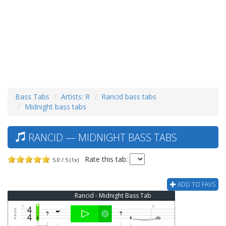
Bass Tabs
Artists: R
Rancid bass tabs
Midnight bass tabs
RANCID — MIDNIGHT BASS TABS
Rate this tab:
5.0 / 5 (1x)
ADD TO FAVS
Rancid - Midnight Bass Tab