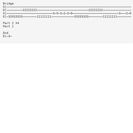
Bridge
G|——————————————————————————————————————————————————————————————————————
D|—————————22222222—————————————————————————————22222222————————————————
A|——————————————————————————3—5—3—2—3—0——————————————————————————3———2—0
E|—33333333————————11111111—————————————33333333————————11111111————————
Part 2 X4
Part 1
End
E|—3—