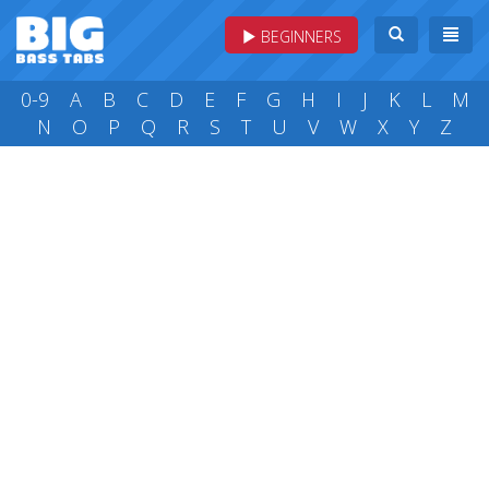
BEGINNERS
0-9
A
B
C
D
E
F
G
H
I
J
K
L
M
N
O
P
Q
R
S
T
U
V
W
X
Y
Z