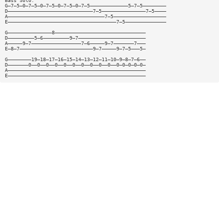
Bass Solo:
G—7—5—0—7—5—0—7—5—0—7—5—0—7—5—————————————5—7—5————————
D—————————————————————————————7—5———————————————7—5————
A—————————————————————————————————7—5——————————————————
E—————————————————————————————————————7—5——————————————
G———————————————8———————————————————————————————
D—————————5—6—————————9—7———————————————————————
A—————9—7—————————————————7—6—————9—7———————7———
E—8—7—————————————————————————9—7—————9—7—5———5—
G————————19—18—17—16—15—14—13—12—11—10—9—8—7—6——
D———————0——0——0——0——0——0——0——0——0——0——0—0—0—0—0—
A———————————————————————————————————————————————
E———————————————————————————————————————————————