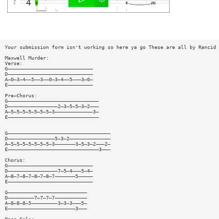
Your submission form isn't working so here ya go These are all by Rancid
Maxwell Murder:
Verse:
G—————————————————————————————
D—————————————————————————————
A—0—3—4——5——3——0—3—4——5———3—0—
E—————————————————————————————
Pre—Chorus:
G———————————————————————————————
D—————————————————2—3—5—5—3—2———
A—5—5—5—5—5—5—5—3—————————————3—
E———————————————————————————————
G———————————————————————————————————
D————————————————5—3—2——————————————
A—5—5—5—5—5—5—5—3———————3—5—3—2———2—
E———————————————————————————————3———
Chorus:
G—————————————————————————————
D—————————————————7—5—4———5—4—
A—8—7—8—7—8—7—8—7———————5—————
E—————————————————————————————
G———————————————————————————
D—————————7—7—7—7———————————
A—8—8—8—5—————————3—3—3———5—
E———————————————————————3———