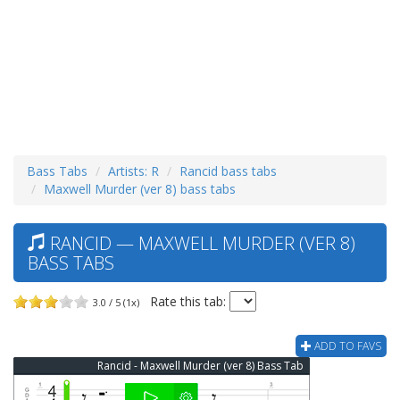
Bass Tabs
Artists: R
Rancid bass tabs
Maxwell Murder (ver 8) bass tabs
RANCID — MAXWELL MURDER (VER 8)
BASS TABS
Rate this tab:
3.0 / 5 (1x)
ADD TO FAVS
Rancid - Maxwell Murder (ver 8) Bass Tab