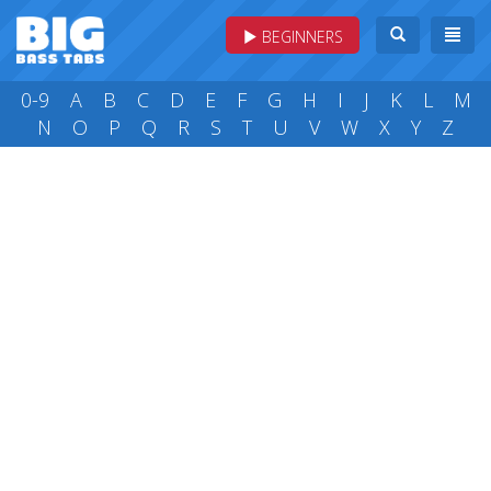
BEGINNERS
0-9
A
B
C
D
E
F
G
H
I
J
K
L
M
N
O
P
Q
R
S
T
U
V
W
X
Y
Z