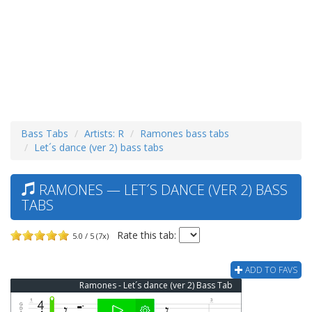
Bass Tabs
Artists: R
Ramones bass tabs
Let´s dance (ver 2) bass tabs
RAMONES — LET´S DANCE (VER 2) BASS
TABS
Rate this tab:
5.0 / 5 (7x)
ADD TO FAVS
Ramones - Let´s dance (ver 2) Bass Tab