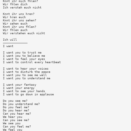
Knnt ihr mich fhlen?
Wir fhlen dich
Ich versteh euch nicht
Knnt ihr uns hren?
Wir hren euch
Knnt ihr uns sehen?
Wir sehen euch
Knnt ihr uns fhlen?
Wir fhlen euch
Wir verstehen euch nicht
Ich will
——————————————
I want
I want you to trust me
I want you to believe me
I want to feel your eyes
I want to control every heartbeat
I want to hear your voices
I want to disturb the peace
I want you to see me well
I want you to understand me
I want your fantasy
I want your energy
I want to see your hands
I want to go down in applause
Do you see me?
Do you understand me?
Do you feel me?
Do you hear me?
Can you hear me?
We hear you
Can you see me?
We see you
Can you feel me?
We feel you