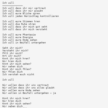
Ich will
——————————————
Ich will dass ihr mir vertraut
Ich will dass ihr mir glaubt
Ich will eure Blicke spren
Ich will jeden Herzschlag kontrollieren
Ich will eure Stimmen hren
Ich will die Ruhe stren
Ich will dass ihr mich gut seht
Ich will dass ihr mich versteht
Ich will eure Phantasie
Ich will eure Energie
Ich will eure Hnde sehen
Ich will in Beifall untergehen
Seht ihr mich?
Versteht ihr mich?
Fhlt ihr mich?
Hrt ihr mich?
Knnt ihr mich hren?
Wir hren dich
Knnt ihr mich sehen?
Wir sehen dich
Knnt ihr mich fhlen?
Wir fhlen dich
Ich versteh euch nicht
Ich will
Wir wollen dass ihr uns vertraut
Wir wollen dass ihr uns alles glaubt
Wir wollen eure Hnde sehen
Wir wollen in Beifall untergehen — ja
Knnt ihr mich hren?
Wir hren dich
Knnt ihr mich sehen?
Wir sehen dich