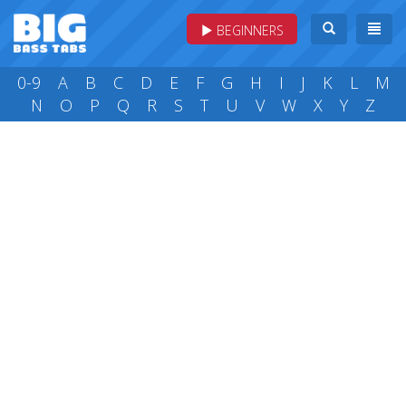
BEGINNERS
0-9
A
B
C
D
E
F
G
H
I
J
K
L
M
N
O
P
Q
R
S
T
U
V
W
X
Y
Z