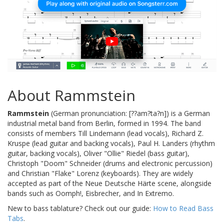
About Rammstein
Rammstein
(German pronunciation: [??am?ta?n]) is a German
industrial metal band from Berlin, formed in 1994. The band
consists of members Till Lindemann (lead vocals), Richard Z.
Kruspe (lead guitar and backing vocals), Paul H. Landers (rhythm
guitar, backing vocals), Oliver "Ollie" Riedel (bass guitar),
Christoph "Doom" Schneider (drums and electronic percussion)
and Christian "Flake" Lorenz (keyboards). They are widely
accepted as part of the Neue Deutsche Härte scene, alongside
bands such as Oomph!, Eisbrecher, and In Extremo.
New to bass tablature? Check out our guide:
How to Read Bass
Tabs
.