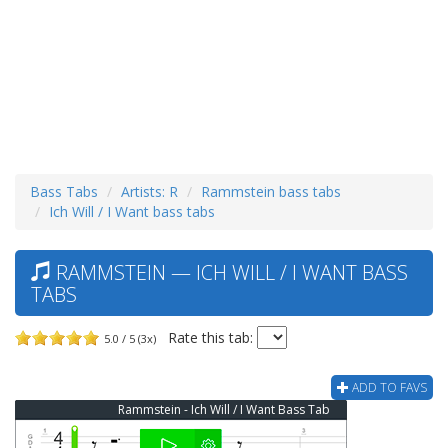
Bass Tabs
Artists: R
Rammstein bass tabs
Ich Will / I Want bass tabs
RAMMSTEIN — ICH WILL / I WANT BASS
TABS
Rate this tab:
5.0 / 5 (3x)
ADD TO FAVS
Rammstein - Ich Will / I Want Bass Tab