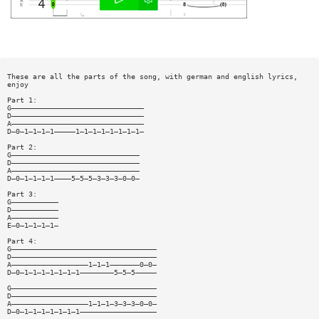
These are all the parts of the song, with german and english lyrics,
enjoy
Part 1:
G———————————————————————————————
D———————————————————————————————
A———————————————————————————————
D—0—1—1—1—1—————1—1—1—1—1—1—1—1—
Part 2:
G——————————————————————————————
D——————————————————————————————
A——————————————————————————————
D—0—1—1—1—1————5—5—5—3—3—3—0—0—
Part 3:
G———————————
D———————————
A———————————
E—0—1—1—1—1—
Part 4:
G——————————————————————————————————
D——————————————————————————————————
A——————————————————1—1—1———————0—0—
D—0—1—1—1—1—1—1—1————————5—5—5—————
G——————————————————————————————————
D——————————————————————————————————
A——————————————————1—1—1—3—3—3—0—0—
D—0—1—1—1—1—1—1—1——————————————————