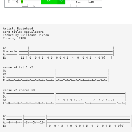
Artist: Radiohead
Song title: Maquiladora
Tabbed by Guillaume Tixhon
Tunning: EADG
G:——————|—————|———————————————————————————————————————————————|
D:—rest—|—————|———————————————————————————————————————————————|
A:——————|—————|———————————————————————————————————————————————|
E:——————|—12—|—0——0—4—5——4—0——0—0—4—5——4——0——0—4—5——4—0(0)———|
verse x4 fill1 x2
G:———————————————————————————|—————————————————————————————|
D:———————————————————————————|—————————————————————————————|
A:———————————————————————————|—————————————————————————————|
E:—0——0—4—5——4—0——0—0—4—5——4—|—7——7—7—5——5—5—4——4—4—3——3—3—|
verse x2 chorus x3
G:———————————————————————————|———————————————————————————————————————|
D:———————————————————————————|———————————————————————————————————————|
A:———————————————————————————|—4——4—4—4—4...4——————7——7—7—7...7——————|
E:—0——0—4—5——4—0——0—0—4—5——4—|————————————————7——7——————————————7——7—|
G:—————————|————————————|———————————————————————————————————————————————|
D:—————————|————————————|———————————————————————————————————————————————|
A:—4—4—4—4—|—3/——5/——10—|———————————————————————————————————————————————|
E:—————————|————————————|—0——0—4—5——4—0——0—0—4—5——4——0——0—4—5——4—0(0)———|