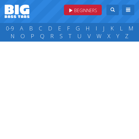
BEGINNERS
0-9
A
B
C
D
E
F
G
H
I
J
K
L
M
N
O
P
Q
R
S
T
U
V
W
X
Y
Z