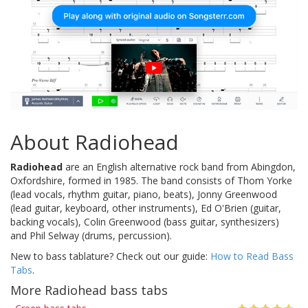
About Radiohead
Radiohead
are an English alternative rock band from Abingdon,
Oxfordshire, formed in 1985. The band consists of Thom Yorke
(lead vocals, rhythm guitar, piano, beats), Jonny Greenwood
(lead guitar, keyboard, other instruments), Ed O'Brien (guitar,
backing vocals), Colin Greenwood (bass guitar, synthesizers)
and Phil Selway (drums, percussion).
New to bass tablature? Check out our guide:
How to Read Bass
Tabs
.
More Radiohead bass tabs