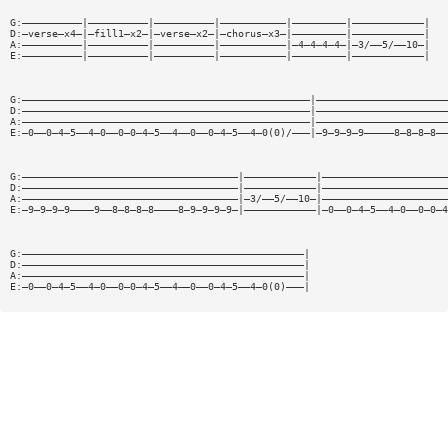
G:——————————|——————————|——————————|———————————|—————————|————————————|
D:—verse—x4—|—fill1—x2—|—verse—x2—|—chorus—x3—|—————————|————————————|
A:——————————|——————————|——————————|———————————|—4—4—4—4—|—3/——5/——10—|
E:——————————|——————————|——————————|———————————|—————————|————————————|
G:————————————————————————————————————————————————|——————————————————————
D:————————————————————————————————————————————————|——————————————————————
A:————————————————————————————————————————————————|——————————————————————
E:—0——0—4—5——4—0——0—0—4—5——4——0——0—4—5——4—0(0)/———|—9—9—9—9—————8—8—8—8——
G:————————————————————————————————————|————————————|—————————————————————
D:————————————————————————————————————|————————————|—————————————————————
A:————————————————————————————————————|—3/——5/——10—|—————————————————————
E:—9—9—9—9————9——8—8—8—8————8—9—9—9—9—|————————————|—0——0—4—5——4—0——0—0—4
G:———————————————————————————————————————————————|
D:———————————————————————————————————————————————|
A:———————————————————————————————————————————————|
E:—0——0—4—5——4—0——0—0—4—5——4——0——0—4—5——4—0(0)———|