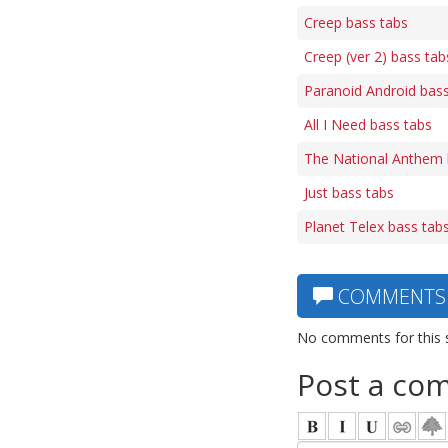
Creep bass tabs
Creep (ver 2) bass tab
Paranoid Android bass
All I Need bass tabs
The National Anthem 
Just bass tabs
Planet Telex bass tab
COMMENTS
No comments for this 
Post a co