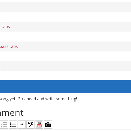
s
 tabs
bass tabs
s
song yet. Go ahead and write something!
mment