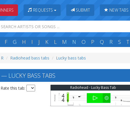
INNERS
REQUESTS
SUBMIT
NEW TABS
F
G
H
I
J
K
L
M
N
O
P
Q
R
S
T
: R
Radiohead bass tabs
Lucky bass tabs
— LUCKY BASS TABS
Radiohead - Lucky Bass Tab
Rate this tab: