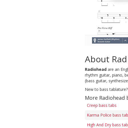
About Rad
Radiohead
are an Engl
rhythm guitar, piano, b
(bass guitar, synthesiz
New to bass tablature?
More Radiohead 
Creep bass tabs
Karma Police bass ta
High And Dry bass ta