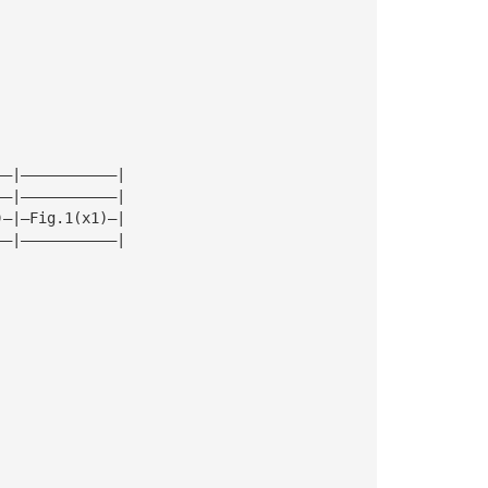
——|———————————|
——|———————————|
)—|—Fig.1(x1)—|
——|———————————|