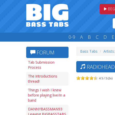
BEG
0-9
A
B
C
D
E
Bass Tabs
Artists
FORUM
Tab Submission
RADIOHEAD 
Process
The introductions
4.5 / 5 (2x)
thread!
Things I wish I knew
before playing live/in a
band
DANNYBASSMAN93
Leaving BIGBASSTABS