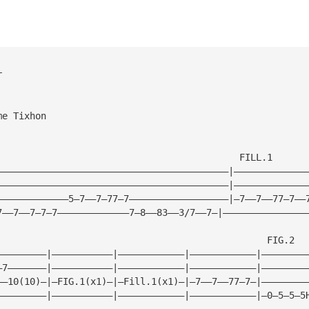
r
me Tixhon
                                            FILL.1
——————————————————————————————————————————|—————————————
——————————————————————————————————————————|—————————————
—————————————5—7——7—77—7——————————————————|—7——7——77—7——
7——7——7—7—7—————————————7—8——83——3/7——7—|———————————————
                                                 FIG.2
—————————|———————————|————————————|————————————|————————
—7———————|———————————|————————————|————————————|————————
——10(10)—|—FIG.1(x1)—|—Fill.1(x1)—|—7——7——77—7—|————————
—————————|———————————|————————————|————————————|—0—5—5—5