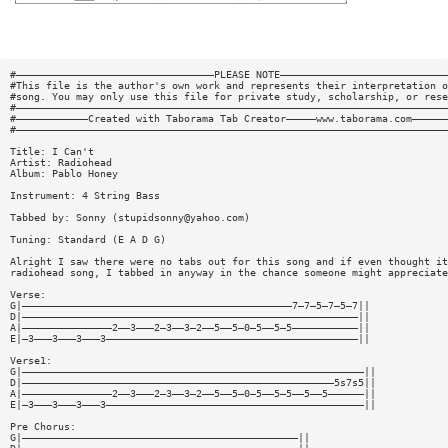
#—————————————————————————————————PLEASE NOTE————————————————————————————
#This file is the author's own work and represents their interpretation o
#song. You may only use this file for private study, scholarship, or rese
#————————————————————————————————————————————————————————————————————————
#————————————Created with Taborama Tab Creator—————www.taborama.com——————
#————————————————————————————————————————————————————————————————————————
Title: I Can't
Artist: Radiohead
Album: Pablo Honey
Instrument: 4 String Bass
Tabbed by: Sonny (
stupidsonny@yahoo.com
)
Tuning: Standard (E A D G)
Alright I saw there were no tabs out for this song and if even thought it
radiohead song, I tabbed in anyway in the chance someone might appreciate
Verse:
G|—————————————————————————————————————————————7—7—5—7—5—7||
D|————————————————————————————————————————————————————————||
A|———————————————2——3———2—3——3—2——5——5—0—5——5—5———————————||
E|—3———3———3———3——————————————————————————————————————————||
Verse1:
G|—————————————————————————————————————————————————————————||
D|————————————————————————————————————————————————————5s7s5||
A|———————————————2——3———2—3——3—2——5——5—0—5——5—5——5——5——————||
E|—3———3———3———3———————————————————————————————————————————||
Pre Chorus:
G|——————————————————————————————————————————————||