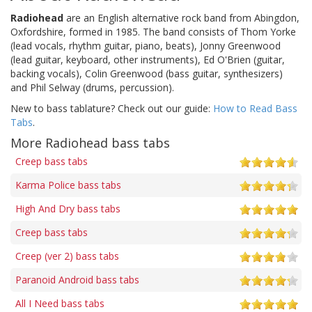
Radiohead
are an English alternative rock band from Abingdon,
Oxfordshire, formed in 1985. The band consists of Thom Yorke
(lead vocals, rhythm guitar, piano, beats), Jonny Greenwood
(lead guitar, keyboard, other instruments), Ed O'Brien (guitar,
backing vocals), Colin Greenwood (bass guitar, synthesizers)
and Phil Selway (drums, percussion).
New to bass tablature? Check out our guide:
How to Read Bass
Tabs
.
More Radiohead bass tabs
Creep bass tabs
Karma Police bass tabs
High And Dry bass tabs
Creep bass tabs
Creep (ver 2) bass tabs
Paranoid Android bass tabs
All I Need bass tabs