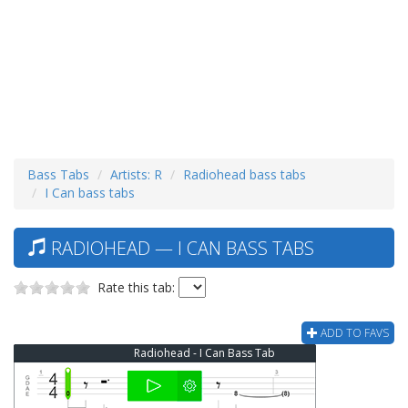
Bass Tabs
Artists: R
Radiohead bass tabs
I Can bass tabs
RADIOHEAD — I CAN BASS TABS
Rate this tab:
ADD TO FAVS
Radiohead - I Can Bass Tab