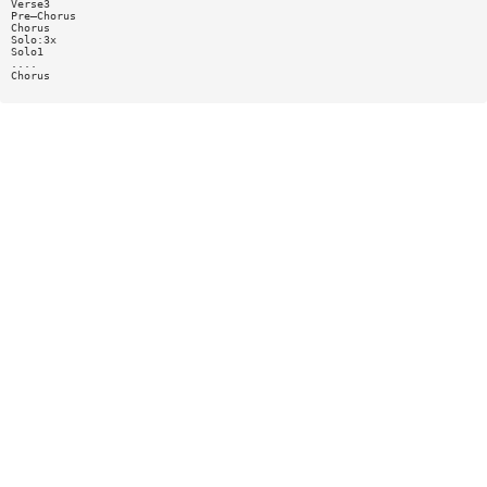
Verse3
Pre—Chorus
Chorus
Solo:3x
Solo1
....
Chorus