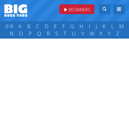
BEGINNERS
0-9
A
B
C
D
E
F
G
H
I
J
K
L
M
N
O
P
Q
R
S
T
U
V
W
X
Y
Z