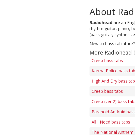
About Rad
Radiohead
are an Engl
rhythm guitar, piano, b
(bass guitar, synthesiz
New to bass tablature?
More Radiohead 
Creep bass tabs
Karma Police bass ta
High And Dry bass ta
Creep bass tabs
Creep (ver 2) bass tab
Paranoid Android bass
All I Need bass tabs
The National Anthem 