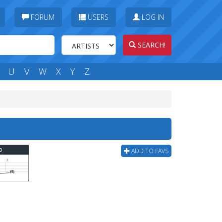
FORUM
USERS
LOG IN
SEARCH!
U
V
W
X
Y
Z
b
ADD TO FAVS