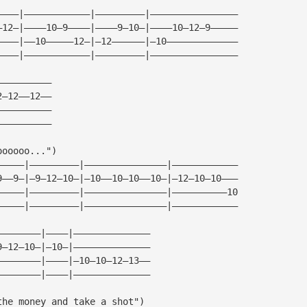
————|————————————|—————————|————————————————
—12—|————10—9————|————9—10—|————10—12—9—————
————|——10—————12—|—12——————|—10—————————————
————|————————————|—————————|————————————————
——————————
2—12——12——
——————————
——————————
oooooo...")
—————|—————————|———————————————|————————————
9——9—|—9—12—10—|—10——10—10——10—|—12—10—10———
—————|—————————|———————————————|——————————10
—————|—————————|———————————————|————————————
————————|————|——————————————
9—12—10—|—10—|——————————————
————————|————|—10—10—12—13——
————————|————|——————————————
the money and take a shot")