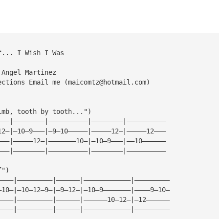
f... I Wish I Was
 Angel Martinez
ections Email me (
maicomtz@hotmail.com
)
imb, tooth by tooth...")
———|————————|——————————|————————|——————————
12—|—10—9———|—9—10—————|—————12—|—————12———
———|—————12—|———————10—|—10—9———|——10——————
———|————————|——————————|————————|——————————
f")
————|—————————|——————|————————————|—————————
—10—|—10—12—9—|—9—12—|—10—9———————|————9—10—
————|—————————|——————|——————10—12—|—12——————
————|—————————|——————|————————————|—————————