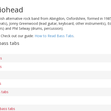
iohead
ish alternative rock band from Abingdon, Oxfordshire, formed in 198
eats), Jonny Greenwood (lead guitar, keyboard, other instruments), E
ers) and Phil Selway (drums, percussion).
 Check out our guide:
How to Read Bass Tabs
.
bass tabs
bs
bs
s
 tabs
bass tabs