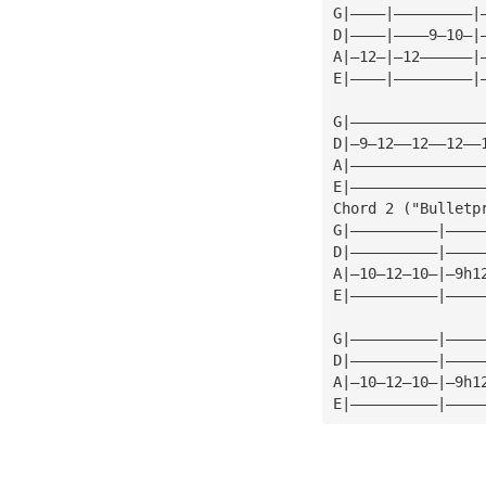
G|————|—————————|
D|————|————9—10—|
A|—12—|—12——————|
E|————|—————————|
G|———————————————
D|—9—12——12——12——
A|———————————————
E|———————————————
Chord 2 ("Bulletp
G|——————————|————
D|——————————|————
A|—10—12—10—|—9h1
E|——————————|————
G|——————————|————
D|——————————|————
A|—10—12—10—|—9h1
E|——————————|————