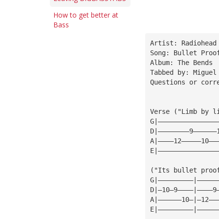
How to get better at
Bass
Artist: Radiohead
Song: Bullet Proo
Album: The Bends
Tabbed by: Miguel
Questions or corr
Verse ("Limb by l
G|———————————————
D|————————9——————
A|————12—————10——
E|———————————————
("Its bullet proo
G|—————————|—————
D|—10—9————|————9
A|——————10—|—12——
E|—————————|—————