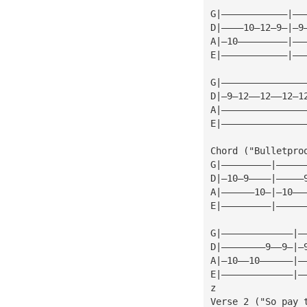
G|————————————|——
D|————10—12—9—|—9
A|—10—————————|——
E|————————————|——
G|———————————————
D|—9—12——12——12—1
A|———————————————
E|———————————————
Chord ("Bulletpro
G|—————————|—————
D|—10—9————|—————
A|——————10—|—10——
E|—————————|—————
G|—————————————|—
D|————————9——9—|—
A|—10——10——————|—
E|—————————————|—
z
Verse 2 ("So pay 