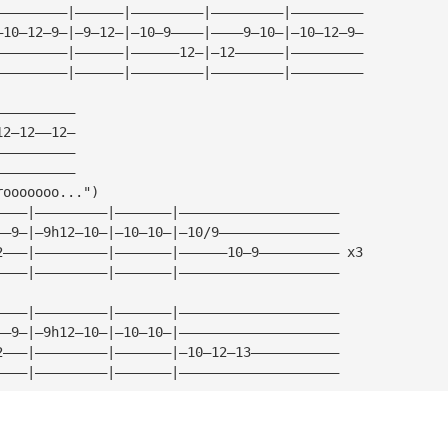
—————————|——————|—————————|—————————|—————————
—10—12—9—|—9—12—|—10—9————|————9—10—|—10—12—9—
—————————|——————|——————12—|—12——————|—————————
—————————|——————|—————————|—————————|—————————
——————————
12—12——12—
——————————
——————————
rooooooo...")
————|—————————|———————|————————————————————
——9—|—9h12—10—|—10—10—|—10/9———————————————
2———|—————————|———————|——————10—9—————————— x3
————|—————————|———————|————————————————————
————|—————————|———————|————————————————————
——9—|—9h12—10—|—10—10—|————————————————————
2———|—————————|———————|—10—12—13———————————
————|—————————|———————|————————————————————