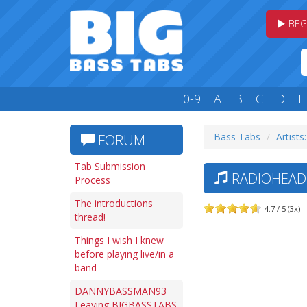
BEG
0-9
A
B
C
D
E
Bass Tabs
Artists
FORUM
Tab Submission
RADIOHEAD 
Process
The introductions
4.7 / 5 (3x)
thread!
Things I wish I knew
before playing live/in a
band
DANNYBASSMAN93
Leaving BIGBASSTABS