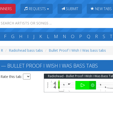
INNERS
REQUESTS
SUBMIT
NEW TABS
F
G
H
I
J
K
L
M
N
O
P
Q
R
S
T
: R
Radiohead bass tabs
Bullet Proof I Wish I Was bass tabs
— BULLET PROOF I WISH I WAS BASS TABS
Radiohead - Bullet Proof I Wish I Was Bass Ta
Rate this tab: