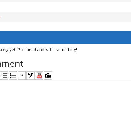
s
song yet. Go ahead and write something!
mment