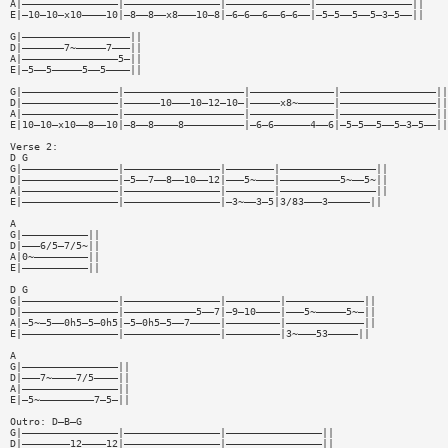
A|————————————————|————————————————|——————————————|————————————————||
E|—10—10—x10————10|—8——8——x8———10—8|—6—6——6——6—6——|—5—5——5——5—3—5——||
G|——————————————————||
D|———————7~—————7———||
A|————————————————5—||
E|—5——5—————5——5————||
G|————————————————|————————————————————|——————————————|————————————————||
D|————————————————|——————10———10—12—10—|—————x8~——————|————————————————||
A|————————————————|————————————————————|——————————————|————————————————||
E|10—10—x10——8——10|—8——8————8——————————|—6—6——————4——6|—5—5——5——5—3—5——||
Verse 2:
D G
G|————————————————|————————————————|————————|————————————————||
D|————————————————|—5——7——8——10——12|———5~———|——————————5~——5~||
A|————————————————|————————————————|————————|————————————————||
E|————————————————|————————————————|—3~——3—5|3/83———3———————||
A
G|———————————||
D|———6/5—7/5~||
A|0~—————————||
E|———————————||
D G
G|————————————————|————————————————|—————————|—————————————||
D|————————————————|————————————5——7|—9—10————|———5~—————5~—||
A|—5~—5——0h5—5—0h5|—5—0h5—5——7—————|—————————|—————————————||
E|————————————————|————————————————|—————————|3~———53—————||
A
G|————————————————||
D|———7~————7/5————||
A|————————————————||
E|—5~—————————7—5—||
Outro: D—B—G
G|————————————————|————————————————|————————————————||
D|————————12————12|————————————————|————————————————||