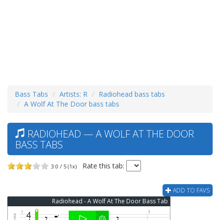
Bass Tabs
Artists: R
Radiohead bass tabs
A Wolf At The Door bass tabs
RADIOHEAD — A WOLF AT THE DOOR
BASS TABS
Rate this tab:
3.0 / 5 (1x)
ADD TO FAVS
Radiohead - A Wolf At The Door Bass Tab