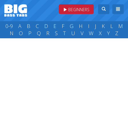
BEGINNERS
0-9
A
B
C
D
E
F
G
H
I
J
K
L
M
N
O
P
Q
R
S
T
U
V
W
X
Y
Z