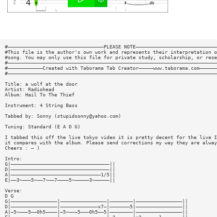
#—————————————————————————————————PLEASE NOTE————————————————————————————
#This file is the author's own work and represents their interpretation o
#song. You may only use this file for private study, scholarship, or rese
#————————————————————————————————————————————————————————————————————————
#————————————Created with Taborama Tab Creator—————www.taborama.com——————
#————————————————————————————————————————————————————————————————————————
Title: a wolf at the door
Artist: Radiohead
Album: Hail To The Thief
Instrument: 4 String Bass
Tabbed by: Sonny (
stupidsonny@yahoo.com
)
Tuning: Standard (E A D G)
I tabbed this off the live tokyo video it is pretty decent for the live I
it compares with the album. Please send corrections my way they are alway
Cheers : — )
Intro:
G|——————————————————————————————————||
D|——————————————————————————————————||
A|———————————————————————————————1/5||
E|——3~———5~——7~——7————5~—————3~—————||
Verse:
D G
G|————————————————|————————————————|————————|————————————————||
D|————————————————|—————————————x7—|———————5|————————————————||
A|—5~———5——0h5————|—5~———5———0h5——5|————————|————————————————||