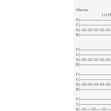
Chorus
             Litt
F|———————————————
C|———————————————
G|—11—11—11—11—11
D|———————————————
F|———————————————
C|———————————————
G|—11—11—11—11—11
D|———————————————
F|———————————————
C|———————————————
G|—13—13—13—13—13
D|———————————————
F|———————————————
C|———————————————
G|—11———11———11——