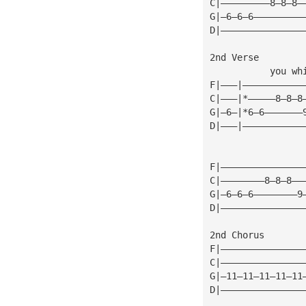
C|—————————8—8—8—
G|—6—6—6—————————
D|———————————————
2nd Verse
           you wh
F|———|———————————
C|———|*—————8—8—8
G|—6—|*6—6———————
D|———|———————————
F|———————————————
C|————————8—8—8——
G|—6—6—6————————9
D|———————————————
2nd Chorus
F|———————————————
C|———————————————
G|—11—11—11—11—11
D|———————————————