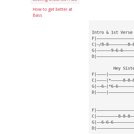
How to get better at
Bass
Intro & 1st Verse
F|———————————————
C|—/8—8————————8—
G|——————9—6—6————
D|———————————————
         Hey Sist
F|————|——————————
C|————|*—————8—8—
G|——6—|*6—6——————
D|————|——————————
F|———————————————
C|—————————8—8—8—
G|——6—6—6————————
D|———————————————