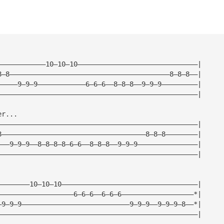
————————————10—10—10——————————————————————————————|
8—8————————————————————————————————————————8—8—8——|
—————9—9—9————————————6—6—6——8—8—8——9—9—9—————————|
——————————————————————————————————————————————————|
er...
——————————————————————————————————————————————————|
8————————————————————————————————————8—8—8————————|
———9—9—9——8—8—8—8—6—6——8—8—8——9—9—9———————————————|
——————————————————————————————————————————————————|
————————10—10—10——————————————————————————————————|
———————————————————6—6—6——6—6—6——————————————————*|
—9—9—9———————————————————————————9—9—9——9—9—9—8——*|
——————————————————————————————————————————————————|