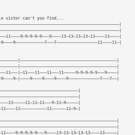
le sister can't you find...
——————————————————————————————————————————————————|
——————————————————————————————————————————————————|
———11————9—9—9—9—9———9————13—13—13—13—13————13————|
—9————9————————————7———7—————————————————11————11—|
————————|————————————————————————————————————————|
————————|————————————————————————————————————————|
———11———|—11———11———11———11—————9—9—9—9—9———9————|
—9————9—|————9————9————9————9—————————————7———7——|
—————————————————————————————————|
—————————————————————————————————|
————13—————11—11—11———9—11—9—————|
—11————11———————————11——————11—9—|
—————————————————————————————————————————————————|
—————————————————————————————————————————————————|
—11————9—9—9—9—9———9————13—13—13—13—13————13—————|