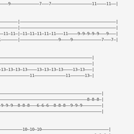
————9————————————7———7—————————————————11————11——|
————————|————————————————————————————————————————|
————————|————————————————————————————————————————|
——11—11—|—11—11—11—11—11———11————9—9—9—9—9———9———|
1———————|————————————————9————9————————————7———7—|
———————————————————————————————————————|
———————————————————————————————————————|
—13—13—13—13————13—13—13—13————13—13———|
—————————————11—————————————11——————13—|
———————————————————————————————————————————|
—————————————————————————————————————8—8—8—|
—9—9—9——8—8—8———6—6—6——8—8—8——9—9—9————————|
———————————————————————————————————————————|
——————————10—10—10————————————————————————————|