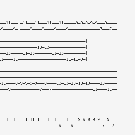
————————|————————————————————————————————————————|
————————|————————————————————————————————————————|
———11———|—11———11———11———11—————9—9—9—9—9———9————|
—9————9—|————9————9————9————9—————————————7———7——|
————————————————————————————————————|
————————————————13—13———————————————|
———13—————11—13———————11—13—————————|
11————11————————————————————11—11—9—|
—————————————————————————————————————————————————|
—————————————————————————————————————————————————|
—11————9—9—9—9—9———9————13—13—13—13—13————13—————|
————9————————————7———7—————————————————11————11——|
————————|————————————————————————————————————————|
————————|————————————————————————————————————————|
——11—11—|—11—11—11—11—11———11————9—9—9—9—9———9———|
1———————|————————————————9————9————————————7———7—|