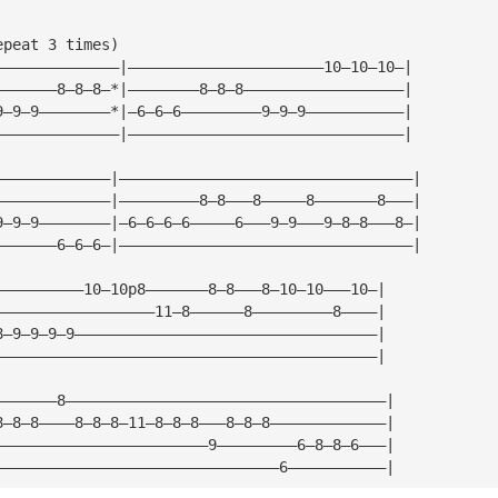
epeat 3 times)
——————————————|——————————————————————10—10—10—|
———————8—8—8—*|————————8—8—8——————————————————|
9—9—9————————*|—6—6—6—————————9—9—9———————————|
——————————————|———————————————————————————————|
—————————————|—————————————————————————————————|
—————————————|—————————8—8———8—————8———————8———|
9—9—9————————|—6—6—6—6—————6———9—9———9—8—8———8—|
———————6—6—6—|—————————————————————————————————|
——————————10—10p8———————8—8———8—10—10———10—|
——————————————————11—8——————8—————————8————|
8—9—9—9—9——————————————————————————————————|
———————————————————————————————————————————|
———————8————————————————————————————————————|
8—8—8————8—8—8—11—8—8—8———8—8—8—————————————|
————————————————————————9—————————6—8—8—6———|
————————————————————————————————6———————————|