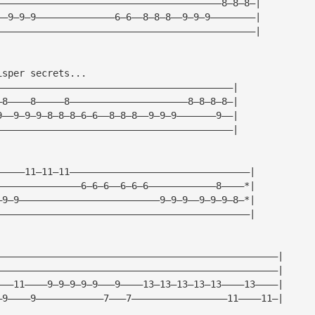
————————————————————————————————————————8—8—8—|
——9—9—9——————————————6—6——8—8—8——9—9—9————————|
——————————————————————————————————————————————|
isper secrets...
——————————————————————————————————————————|
—8————8—————8—————————————————————8—8—8—8—|
9——9—9—9—8—8—8—6—6——8—8—8——9—9—9———————9——|
——————————————————————————————————————————|
—————11—11—11————————————————————————————————|
———————————————6—6—6——6—6—6————————————8————*|
—9—9—————————————————————————9—9—9——9—9—9—8—*|
—————————————————————————————————————————————|
——————————————————————————————————————————————————|
——————————————————————————————————————————————————|
———11————9—9—9—9—9———9————13—13—13—13—13————13————|
—9————9————————————7———7—————————————————11————11—|