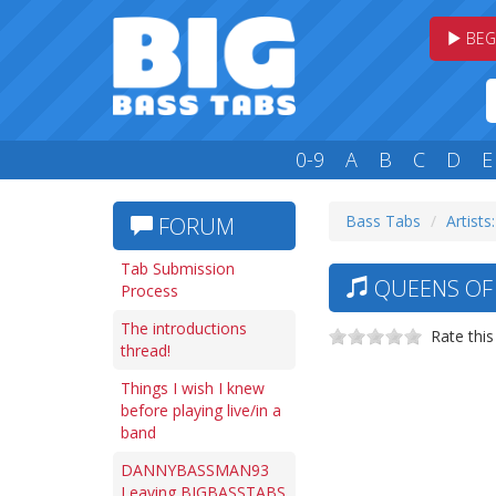
BEG
0-9
A
B
C
D
E
Bass Tabs
Artists
FORUM
Tab Submission
QUEENS OF T
Process
The introductions
Rate this
thread!
Things I wish I knew
before playing live/in a
band
DANNYBASSMAN93
Leaving BIGBASSTABS