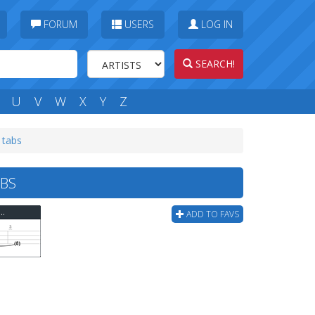
FORUM
USERS
LOG IN
SEARCH!
U
V
W
X
Y
Z
s tabs
ABS
The Stone Age - Little Sister (ver 2) Bass Tab
ADD TO FAVS