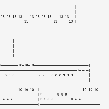
———————————————————————————————————————|
———————————————————————————————————————|
—13—13—13—13————13—13—13—13————13—13———|
—————————————11—————————————11——————13—|
———————|
———————|
———————|
———————|
8—————————10—10—10————————————————————————————|
————————————————————————————————————————8—8—8—|
———8—8—8————————————6—6—6——8—8—8—9—9—9————————|
——————————————————————————————————————————————|
——————————10—10—10——|——————————————————————10—10—10—|
————————————————————|*————————8—8—8—————————————————|
——9—9—9—————————————|*—6—6—6—————————9—9—9——————————|
————————————————————|———————————————————————————————|