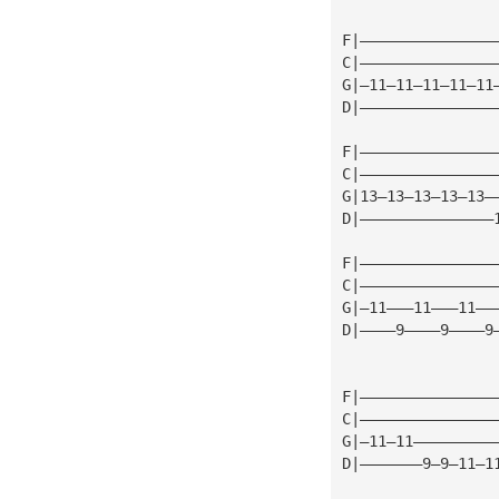
F|———————————————
C|———————————————
G|—11—11—11—11—11
D|———————————————
F|———————————————
C|———————————————
G|13—13—13—13—13—
D|———————————————
F|———————————————
C|———————————————
G|—11———11———11——
D|————9————9————9
F|———————————————
C|———————————————
G|—11—11—————————
D|———————9—9—11—1