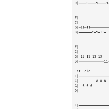
D|————9————9————9
F|———————————————
C|———————————————
G|—11—11—————————
D|———————9—9—11—1
F|———————————————
C|———————————————
G|—13—13—13—13———
D|—————————————11
1st Solo
F|———————————————
C|—————————8—8—8—
G|——6—6—6————————
D|———————————————
F|———————————————