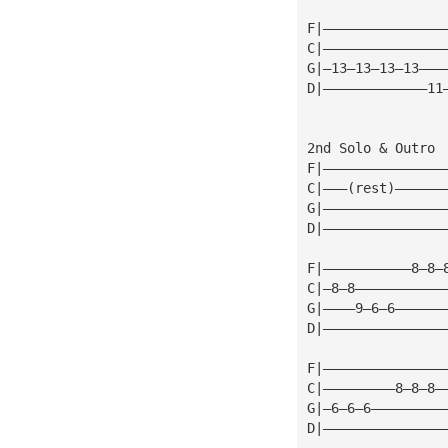
F|———————————————
C|———————————————
G|—13—13—13—13———
D|—————————————11
2nd Solo & Outro
F|———————————————
C|———(rest)——————
G|———————————————
D|———————————————
F|———————————8—8—
C|—8—8———————————
G|————9—6—6——————
D|———————————————
F|———————————————
C|—————————8—8—8—
G|—6—6—6—————————
D|———————————————