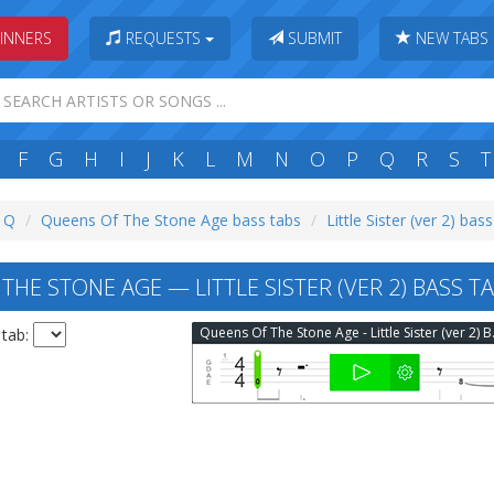
INNERS
REQUESTS
SUBMIT
NEW TABS
F
G
H
I
J
K
L
M
N
O
P
Q
R
S
T
: Q
Queens Of The Stone Age bass tabs
Little Sister (ver 2) bas
HE STONE AGE — LITTLE SISTER (VER 2) BASS T
Queens Of 
 tab: