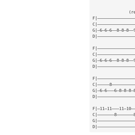
               (r
F|———————————————
C|———————————————
G|—6—6—6——8—8—8——
D|———————————————
F|———————————————
C|———————————————
G|—6—6—6——8—8—8——
D|———————————————
F|———————————————
C|—————8—————————
G|—6—6———6—8—8—8—
D|———————————————
F|—11—11———11—10—
C|———————8———————
G|———————————————
D|———————————————