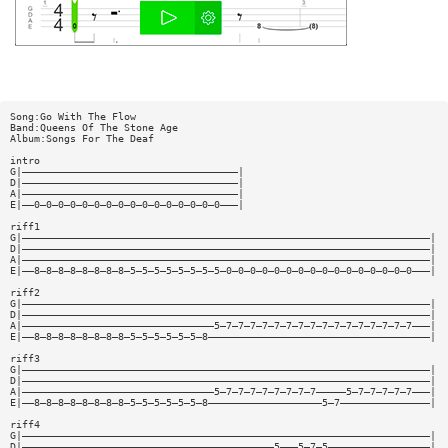
Song:Go With The Flow
Band:Queens Of The Stone Age
Album:Songs For The Deaf
intro
G|————————————————————————————————————|
D|————————————————————————————————————|
A|————————————————————————————————————|
E|——0—0—0—0—0—0—0—0—0—0—0—0—0—0—0—0———|
riff1
G|————————————————————————————————————————————————————————————————————|
D|————————————————————————————————————————————————————————————————————|
A|————————————————————————————————————————————————————————————————————|
E|——8—8—8—8—8—8—8—8—5—5—5—5—5—5—5—5—0—0—0—0—0—0—0—0—0—0—0—0—0—0—0—0———|
riff2
G|————————————————————————————————————————————————————————————————————|
D|————————————————————————————————————————————————————————————————————|
A|————————————————————————————————5—7—7—7—7—7—7—7—7—7—7—7—7—7—7—7—7———|
E|——8—8—8—8—8—8—8—8—5—5—5—5—5—5—8—————————————————————————————————————|
riff3
G|————————————————————————————————————————————————————————————————————|
D|————————————————————————————————————————————————————————————————————|
A|————————————————————————————————5—7—7—7—7—7—7—7—7—————5—7—7—7—7—7———|
E|——8—8—8—8—8—8—8—8—5—5—5—5—5—5—8———————————————————5—7———————————————|
riff4
G|————————————————————————————————————————————————————————————————————|
D|——————————————————————————————————————————5———5—7—5—————————————————|