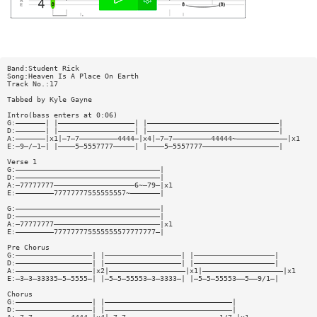
Band:Student Rick
Song:Heaven Is A Place On Earth
Track No.:17
Tabbed by Kyle Gayne
Intro(bass enters at 0:06)
G:———————| |——————————————————| |———————————————————————————————|
D:———————| |——————————————————| |———————————————————————————————|
A:———————|x1|—7—7—————————4444—|x4|—7—7—————————44444~————————————|x1
E:—9—/—1—| |————5—5557777—————| |————5—5557777——————————————————|
Verse 1
G:——————————————————————————————————|
D:——————————————————————————————————|
A:—77777777———————————————————6~—79—|x1
E:—————————77777777555555557~———————|
G:——————————————————————————————————|
D:——————————————————————————————————|
A:—77777777—————————————————————————|x1
E:—————————777777775555555577777777—|
Pre Chorus
G:——————————————————| |——————————————————| |———————————————————|
D:——————————————————| |——————————————————| |———————————————————|
A:——————————————————|x2|——————————————————|x1|———————————————————|x1
E:—3—3—33335—5—5555—| |—5—5—55553—3—3333—| |—5—5—55553——5——9/1—|
Chorus
G:——————————————————| |——————————————————————————————|
D:——————————————————| |——————————————————————————————|