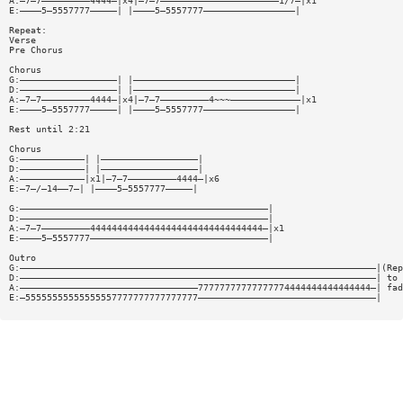
A:—7—7—————————4444—|x4|—7—7——————————————————————1/7—|x1
E:————5—5557777—————| |————5—5557777—————————————————|
Repeat:
Verse
Pre Chorus
Chorus
G:——————————————————| |——————————————————————————————|
D:——————————————————| |——————————————————————————————|
A:—7—7—————————4444—|x4|—7—7—————————4~~~—————————————|x1
E:————5—5557777—————| |————5—5557777—————————————————|
Rest until 2:21
Chorus
G:————————————| |——————————————————|
D:————————————| |——————————————————|
A:————————————|x1|—7—7—————————4444—|x6
E:—7—/—14——7—| |————5—5557777—————|
G:——————————————————————————————————————————————|
D:——————————————————————————————————————————————|
A:—7—7—————————44444444444444444444444444444444—|x1
E:————5—5557777—————————————————————————————————|
Outro
G:——————————————————————————————————————————————————————————————————|(Rep
D:——————————————————————————————————————————————————————————————————| to
A:—————————————————————————————————77777777777777774444444444444444—| fad
E:—55555555555555557777777777777777—————————————————————————————————|