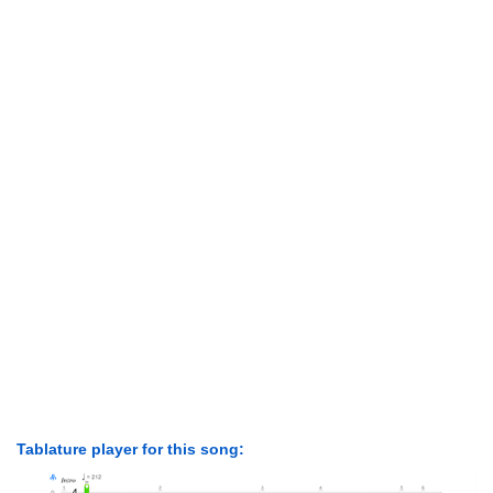
Tablature player for this song: