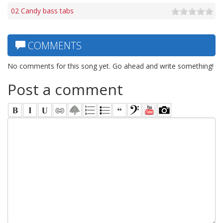
02 Candy bass tabs
COMMENTS
No comments for this song yet. Go ahead and write something!
Post a comment