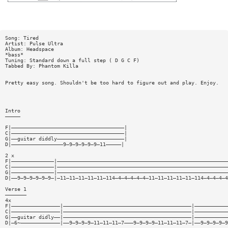
Song: Tired
Artist: Pulse Ultra
Album: Headspace
*bass*
Tuning: Standard down a full step ( D G C F)
Tabbed By: Phantom Killa
Pretty easy song. Shouldn't be too hard to figure out and play. Enjoy.
Intro
—————
F|—————————————————————————————————————|
C|—————————————————————————————————————|
G|——guitar diddly——————————————————————|
D|—————————————————9—9—9—9—9—9—11—————|
2 x
F|——————————————|————————————————————————————————————————————————————————
C|——————————————|————————————————————————————————————————————————————————
G|——————————————|————————————————————————————————————————————————————————
D|——9—9—9—9—9—9—|—11—11—11—11—11—114—4—4—4—4—4—11—11—11—11—11—114—4—4—4—4
Verse 1
———————
4x
F|————————————————|——————————————————————————————————————————|———————————
C|————————————————|——————————————————————————————————————————|———————————
G|——guitar didly——|——————————————————————————————————————————|———————————
D|—6~—————————————|——9—9—9—9—11—11—11—7———9—9—9—9—11—11—11—7—|——9—9—9—9—9