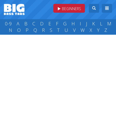
BEGINNERS
0-9
A
B
C
D
E
F
G
H
I
J
K
L
M
N
O
P
Q
R
S
T
U
V
W
X
Y
Z