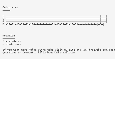
Outro — 4x
—————
F|—————————————————————————————————————————————————————————————|———|
C|—————————————————————————————————————————————————————————————|———|
G|—————————————————————————————————————————————————————————————|———|
D|—11—11—11—11—11—114—4—4—4—4—4—11—11—11—11—11—114—4—4—4—4—4—|—0—|
Notation
————————
/ — slide up
— slide down
If you want more Pulse Ultra tabs visit my site at: www.freewebs.com/phan
Questions or Comments:
killa_bees77@hotmail.com