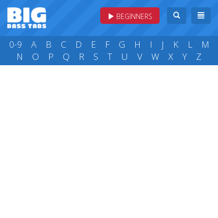
BEGINNERS
0-9
A
B
C
D
E
F
G
H
I
J
K
L
M
N
O
P
Q
R
S
T
U
V
W
X
Y
Z