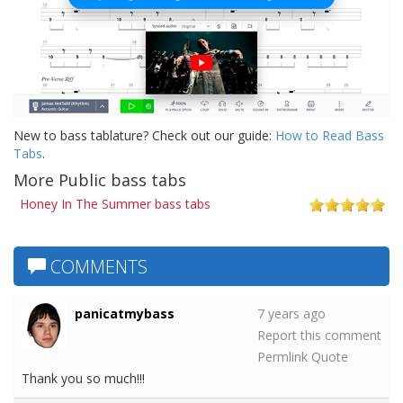
New to bass tablature? Check out our guide:
How to Read Bass
Tabs
.
More Public bass tabs
Honey In The Summer bass tabs
COMMENTS
panicatmybass
7 years ago
Report this comment
Permlink
Quote
Thank you so much!!!