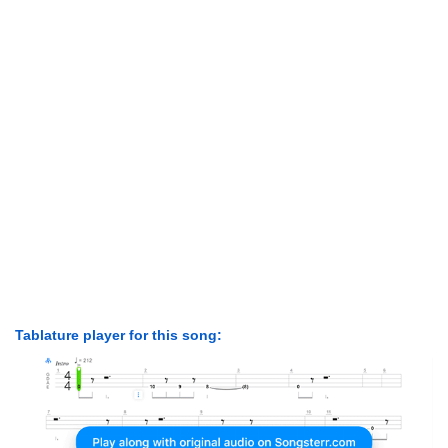
Tablature player for this song: