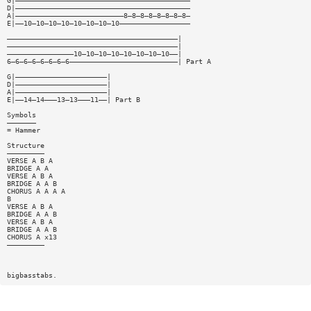
G|——————————————————————————————————————————
D|——————————————————————————————————————————
A|——————————————————————————8—8—8—8—8—8—8—8—
E|——10—10—10—10—10—10—10—10—————————————————
—————————————————————————————————————————|
—————————————————————————————————————————|
————————————————10—10—10—10—10—10—10—10——|
6—6—6—6—6—6—6—6——————————————————————————| Part A
G|——————————————————————|
D|——————————————————————|
A|——————————————————————|
E|——14—14———13—13———11——| Part B
Symbols
———————
= Hammer
Structure
—————————
VERSE A B A
BRIDGE A A
VERSE A B A
BRIDGE A A B
CHORUS A A A A
B
VERSE A B A
BRIDGE A A B
VERSE A B A
BRIDGE A A B
CHORUS A x13
—————————
bigbasstabs.