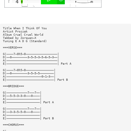
Title When I Think Of You
Artist Prozzak
Album Cruel Cruel World
Tabbed by Zorquan—X
Tuning E A D G (Standard)
===VERSE===
G|————7—0h5—0——————————————————|
D|——0—————————3—5—5—3—5—6—5—3——|
A|—————————————————————————————|
E|—————————————————————————————| Part A
G|————7—0h5—0————————————————|
D|——0—————————3—5—5—5————————|
A|————————————————————0—1—3——|
E|———————————————————————————| Part B
===BRIDGE===
G|————————————7———7——|
D|——5—5—3—3—0———0————|
A|———————————————————|
E|———————————————————| Part A
G|————————————7———7——|
D|——3—3—5—5—0———0————|
A|———————————————————|
E|———————————————————| Part B
===CHORUS===