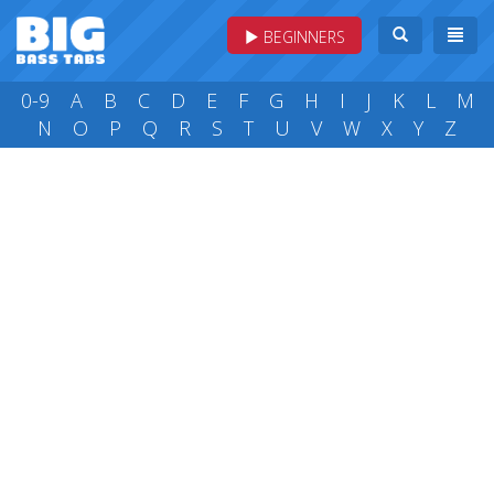
BEGINNERS
0-9
A
B
C
D
E
F
G
H
I
J
K
L
M
N
O
P
Q
R
S
T
U
V
W
X
Y
Z