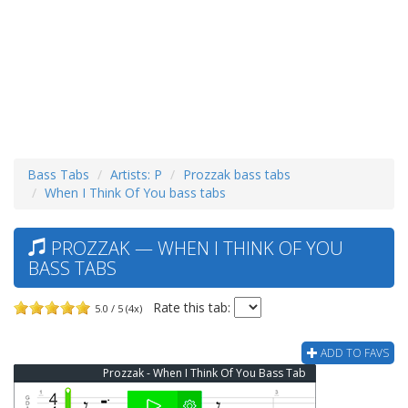
Bass Tabs
Artists: P
Prozzak bass tabs
When I Think Of You bass tabs
PROZZAK — WHEN I THINK OF YOU
BASS TABS
Rate this tab:
5.0 / 5 (4x)
ADD TO FAVS
Prozzak - When I Think Of You Bass Tab