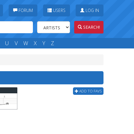
FORUM
USERS
LOG IN
SEARCH!
U
V
W
X
Y
Z
ADD TO FAVS