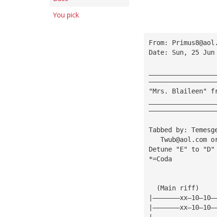
You pick
From: 
Primus8@aol
Date: Sun, 25 Jun
_________________
—————————————————
"Mrs. Blaileen" f
_________________
—————————————————
Tabbed by: Temesg
Twub@aol.com
 o
Detune "E" to "D"
*=Coda
                 
  (Main riff)    
|———————xx—10—10—
|———————xx—10—10—
|————————————————