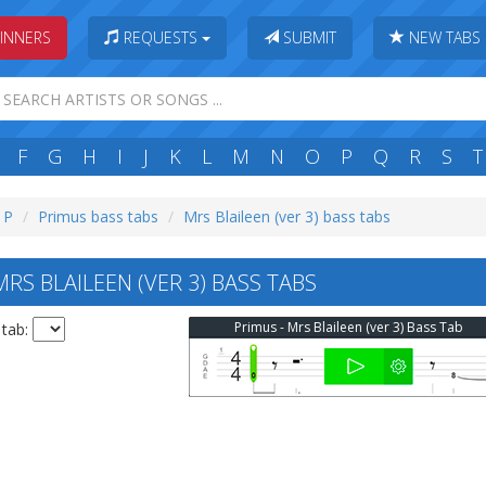
INNERS
REQUESTS
SUBMIT
NEW TABS
F
G
H
I
J
K
L
M
N
O
P
Q
R
S
T
: P
Primus bass tabs
Mrs Blaileen (ver 3) bass tabs
S BLAILEEN (VER 3) BASS TABS
Primus - Mrs Blaileen (ver 3) Bass Tab
 tab: