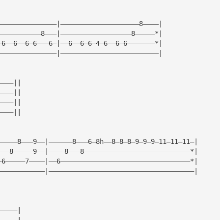
———————————————|————————————————————8————|
———————————8———|——————————————————8—————*|
—6——6——6—6———6—|——6——6—6—4—6——6—6———————*|
———————————————|—————————————————————————|
————||
————||
————||
————||
—————8———9——|——————8———6—8h——8—8—8—9—9—9—11—11—11—|
———8—————9——|————8———8———————————————————————————*|
—6—————7————|——6—————————————————————————————————*|
————————————|—————————————————————————————————————|
—————|
—————|