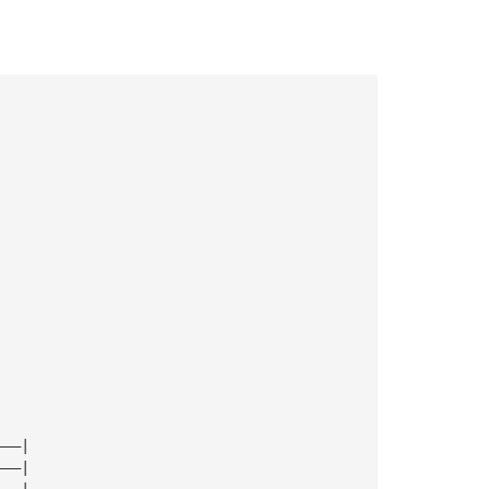
 
———|
———|
———|