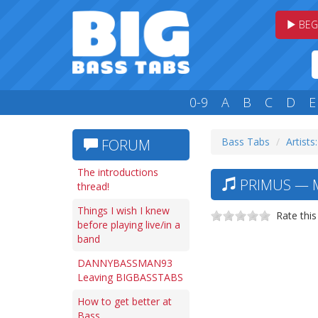
BEG
0-9
A
B
C
D
E
Bass Tabs
Artists
FORUM
The introductions
PRIMUS — MR
thread!
Things I wish I knew
Rate this
before playing live/in a
band
DANNYBASSMAN93
Leaving BIGBASSTABS
How to get better at
Bass