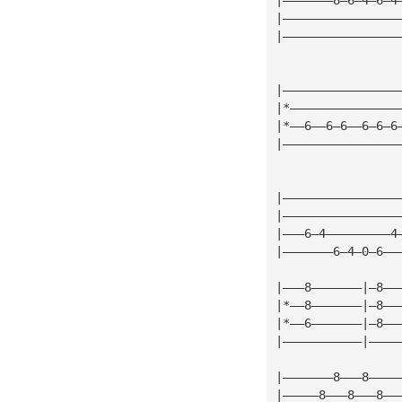
|————————————————
|————————————————
|————————————————
|*———————————————
|*——6——6—6——6—6—6
|————————————————
|————————————————
|————————————————
|———6—4—————————4
|———————6—4—0—6——
|———8———————|—8——
|*——8———————|—8——
|*——6———————|—8——
|———————————|————
|———————8———8————
|—————8———8———8——