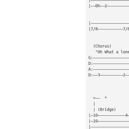
|——0h——2—————————
|————————————————
|7/8———————————7/
  (Chorus) 
   "Oh What a lon
G:———————————————
D:———————————————
A:———————————————
D:——3——————————2—
  =——  *         
  | 
  | (Bridge)
|—10————————————4
|—10—————————————
|————————————————