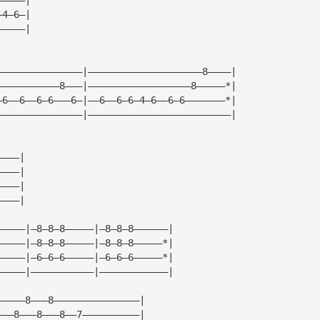
—4—6—|
—————|
———————————————|————————————————————8————|
———————————8———|——————————————————8—————*|
—6——6——6—6———6—|——6——6—6—4—6——6—6———————*|
———————————————|—————————————————————————|
————|
————|
————|
————|
—————|—8—8—8—————|—8—8—8——————|
—————|—8—8—8—————|—8—8—8—————*|
—————|—6—6—6—————|—6—6—6—————*|
—————|———————————|————————————|
—————8———8———————————————|
———8———8———8——7——————————|