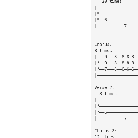
   20 times
|————————————————
|*———————————————
|*——6————————————
|———————————7————
Chorus:
8 times
|———9———8——8—8—8—
|*——9———8——8—8—8—
|*——7———6——6—6—6—
|————————————————
Verse 2:
  8 times
|————————————————
|*———————————————
|*——6————————————
|———————————7————
Chorus 2:
12 times