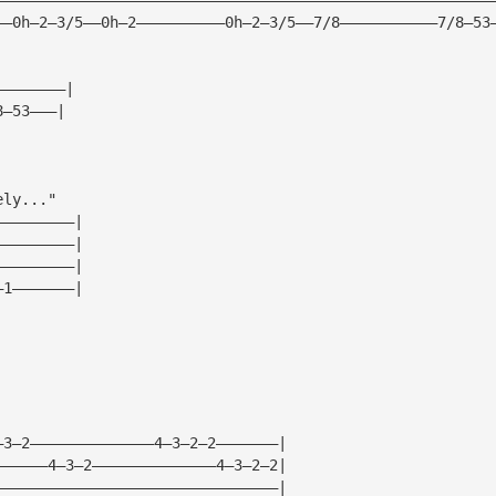
——0h—2—3/5——0h—2——————————0h—2—3/5——7/8———————————7/8—53
————————|
8—53———|
ely..."
—————————|
—————————|
—————————|
—1———————|
                          
—3—2——————————————4—3—2—2———————|
——————4—3—2——————————————4—3—2—2|
————————————————————————————————|