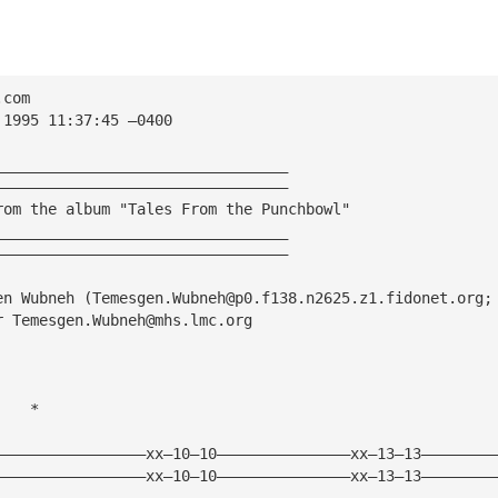
.com
 1995 11:37:45 —0400
_________________________________
—————————————————————————————————
rom the album "Tales From the Punchbowl"
_________________________________
—————————————————————————————————
en Wubneh (
Temesgen.Wubneh@p0.f138.n2625.z1.fidonet.org
;
r 
Temesgen.Wubneh@mhs.lmc.org
    *
                        
—————————————————xx—10—10———————————————xx—13—13————————
—————————————————xx—10—10———————————————xx—13—13————————
————————————————————————————————————————————————————————