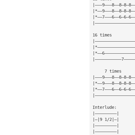
|———9———8——8—8—8—
|*——9———8——8—8—8—
|*——7———6——6—6—6—
|————————————————
16 times
|————————————————
|*———————————————
|*——6————————————
|———————————7————
     7 times
|———9———8——8—8—8—
|*——9———8——8—8—8—
|*——7———6——6—6—6—
|————————————————
Interlude:
|—————————|
|—|9 1/2|—|
|—————————|
|—————————|