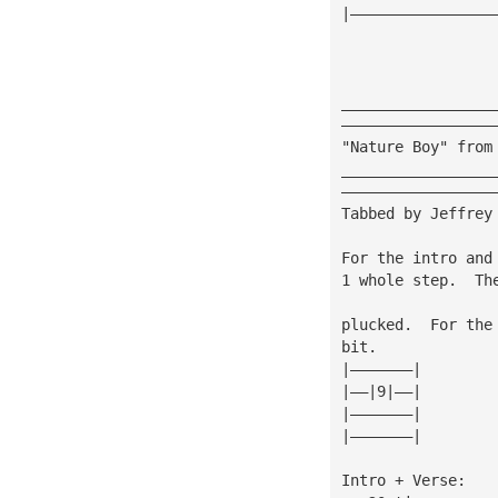
|————————————————
_________________
—————————————————
"Nature Boy" from
_________________
—————————————————
Tabbed by Jeffrey
For the intro and
1 whole step.  Th
plucked.  For the
bit. 
|———————|
|——|9|——|
|———————|
|———————|
Intro + Verse: