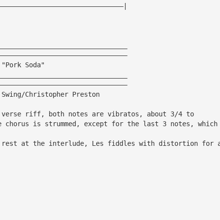
————————————————————————————————|
_________________________________
—————————————————————————————————
 "Pork Soda"
_________________________________
—————————————————————————————————
 Swing/Christopher Preston
 verse riff, both notes are vibratos, about 3/4 to
e chorus is strummed, except for the last 3 notes, which
 rest at the interlude, Les fiddles with distortion for 