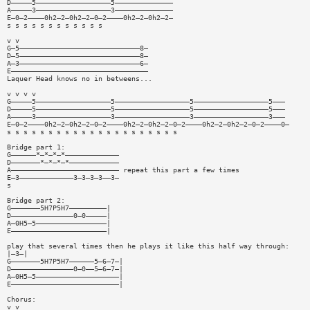
D—————5——————————————————5——————————————
A—————3——————————————————3——————————————
E—0—2————0h2—2—0h2—2—0—2————0h2—2—0h2—2—
s s s s s s s s s s s s
v v
G—5—————————————————————————————8—
D—5—————————————————————————————8—
A—3—————————————————————————————6—
E—————————————————————————————————
Laquer Head knows no in betweens...
v v v v
G—————5——————————————————5——————————————————5——————————————————5———
D—————5——————————————————5——————————————————5——————————————————5———
A—————3——————————————————3——————————————————3——————————————————3———
E—0—2————0h2—2—0h2—2—0—2————0h2—2—0h2—2—0—2————0h2—2—0h2—2—0—2————0—
s s s s s s s s s s s s s s s s s s s s s
Bridge part 1:
G——————*—*—*—*—————————————
D———————*—*—*—*————————————
A—————————————————————————— repeat this part a few times
E—3—————————————3—3—3—3——3—
s
Bridge part 2:
G———————5H7P5H7—————————|
D———————————————0—0—————|
A—0H5—5—————————————————|
E———————————————————————|
play that several times then he plays it like this half way through:
|—3—|
G———————5H7P5H7——————5—6—7—|
D———————————————0—0——5—6—7—|
A—0H5—5————————————————————|
E——————————————————————————|
Chorus:
v v