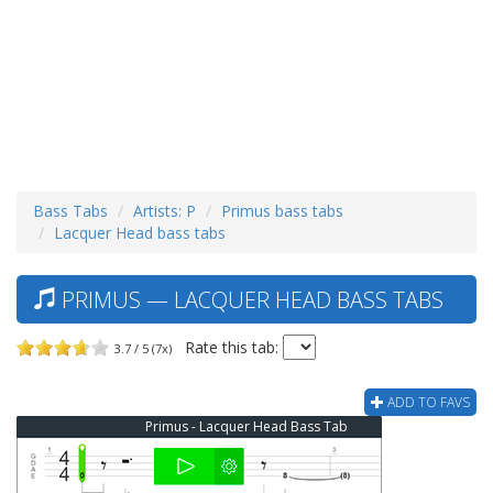
Bass Tabs
Artists: P
Primus bass tabs
Lacquer Head bass tabs
PRIMUS — LACQUER HEAD BASS TABS
Rate this tab:
3.7 / 5 (7x)
ADD TO FAVS
Primus - Lacquer Head Bass Tab