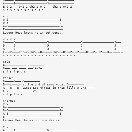
D—————5——————————————————5——————————————
A—————3——————————————————3——————————————
E—0—2————0h2—2—0h2—2—0—2————0h2—2—0h2—2—
s s s s s s s s s s s s
v v
G—5—————————————————————————————8—
D—5—————————————————————————————8—
A—3—————————————————————————————6—
E—————————————————————————————————
Laquer Head knows no in betweens...
v v v v
G—————5——————————————————5——————————————————5——————————————————5———
D—————5——————————————————5——————————————————5——————————————————5———
A—————3——————————————————3——————————————————3——————————————————3———
E—0—2————0h2—2—0h2—2—0—2————0h2—2—0h2—2—0—2————0h2—2—0h2—2—0—2————0—
s s s s s s s s s s s s s s s s s s s s s
Solo:
G—————————2—— —0———————
D———x———x———— ———14\2—
s f s f p p s
Verse:
G—————2——— G—————————
D———x———x— at the end of some vocal D—————————
A———x———x— lines Les throws in this fill: A—2h3—————
E—x——————— E—————2h3—
s f p f s s
Chorus:
v v
G—5—————————————————————————————8—
D—5—————————————————————————————8—
A—3—————————————————————————————6—
E—————————————————————————————————
Laquer Head knows but one desire...
v v
G—————5——————————————————5——————————————