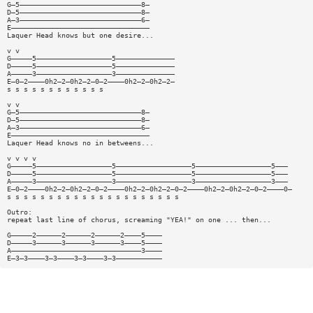
G—5—————————————————————————————8—
D—5—————————————————————————————8—
A—3—————————————————————————————6—
E—————————————————————————————————
Laquer Head knows but one desire...
v v
G—————5——————————————————5——————————————
D—————5——————————————————5——————————————
A—————3——————————————————3——————————————
E—0—2————0h2—2—0h2—2—0—2————0h2—2—0h2—2—
s s s s s s s s s s s s
v v
G—5—————————————————————————————8—
D—5—————————————————————————————8—
A—3—————————————————————————————6—
E—————————————————————————————————
Laquer Head knows no in betweens...
v v v v
G—————5——————————————————5——————————————————5——————————————————5———
D—————5——————————————————5——————————————————5——————————————————5———
A—————3——————————————————3——————————————————3——————————————————3———
E—0—2————0h2—2—0h2—2—0—2————0h2—2—0h2—2—0—2————0h2—2—0h2—2—0—2————0—
s s s s s s s s s s s s s s s s s s s s s
Outro:
repeat last line of chorus, screaming "YEA!" on one ... then...
G—————2——————2——————2——————2————5————
D—————3——————3——————3——————3————5————
A———————————————————————————————3————
E—3—3————3—3————3—3————3—3———————————