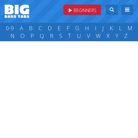
BEGINNERS
0-9
A
B
C
D
E
F
G
H
I
J
K
L
M
N
O
P
Q
R
S
T
U
V
W
X
Y
Z