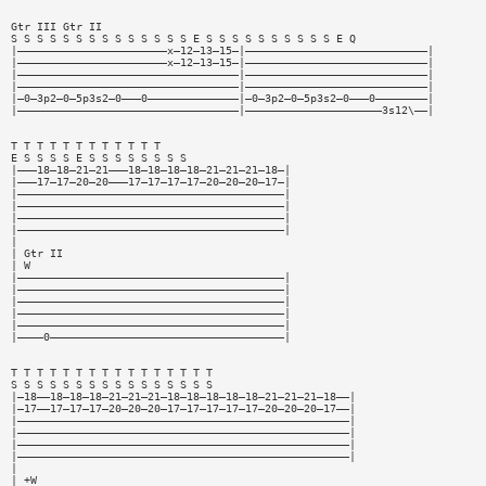
Gtr III Gtr II
S S S S S S S S S S S S S S E S S S S S S S S S S E Q
|———————————————————————x—12—13—15—|————————————————————————————|
|———————————————————————x—12—13—15—|————————————————————————————|
|——————————————————————————————————|————————————————————————————|
|——————————————————————————————————|————————————————————————————|
|—0—3p2—0—5p3s2—0———0——————————————|—0—3p2—0—5p3s2—0———0————————|
|——————————————————————————————————|—————————————————————3s12\——|
T T T T T T T T T T T T
E S S S S E S S S S S S S S
|———18—18—21—21———18—18—18—18—21—21—21—18—|
|———17—17—20—20———17—17—17—17—20—20—20—17—|
|—————————————————————————————————————————|
|—————————————————————————————————————————|
|—————————————————————————————————————————|
|—————————————————————————————————————————|
|
| Gtr II
| W
|—————————————————————————————————————————|
|—————————————————————————————————————————|
|—————————————————————————————————————————|
|—————————————————————————————————————————|
|—————————————————————————————————————————|
|————0————————————————————————————————————|
T T T T T T T T T T T T T T T T
S S S S S S S S S S S S S S S S
|—18——18—18—18—21—21—21—18—18—18—18—18—21—21—21—18——|
|—17——17—17—17—20—20—20—17—17—17—17—17—20—20—20—17——|
|———————————————————————————————————————————————————|
|———————————————————————————————————————————————————|
|———————————————————————————————————————————————————|
|———————————————————————————————————————————————————|
|
| +W