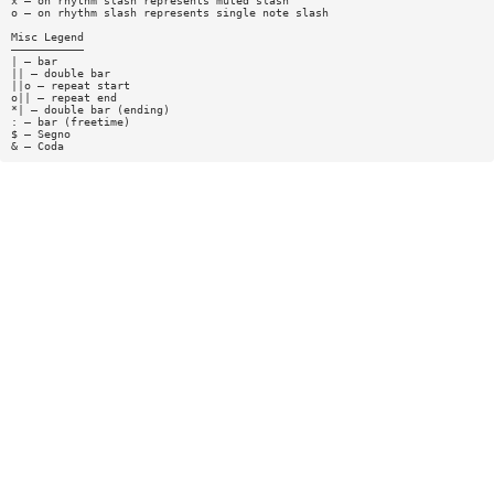
x — on rhythm slash represents muted slash
o — on rhythm slash represents single note slash
Misc Legend
———————————
| — bar
|| — double bar
||o — repeat start
o|| — repeat end
*| — double bar (ending)
: — bar (freetime)
$ — Segno
& — Coda