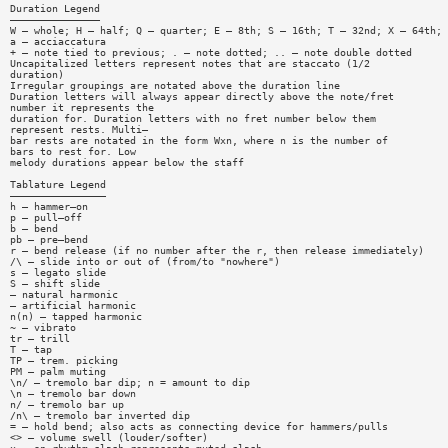
Duration Legend
———————————————
W — whole; H — half; Q — quarter; E — 8th; S — 16th; T — 32nd; X — 64th;
a — acciaccatura
+ — note tied to previous; . — note dotted; .. — note double dotted
Uncapitalized letters represent notes that are staccato (1/2
duration)
Irregular groupings are notated above the duration line
Duration letters will always appear directly above the note/fret
number it represents the
duration for. Duration letters with no fret number below them
represent rests. Multi—
bar rests are notated in the form Wxn, where n is the number of
bars to rest for. Low
melody durations appear below the staff
Tablature Legend
————————————————
h — hammer—on
p — pull—off
b — bend
pb — pre—bend
r — bend release (if no number after the r, then release immediately)
/\ — slide into or out of (from/to "nowhere")
s — legato slide
S — shift slide
— natural harmonic
— artificial harmonic
n(n) — tapped harmonic
~ — vibrato
tr — trill
T — tap
TP — trem. picking
PM — palm muting
\n/ — tremolo bar dip; n = amount to dip
\n — tremolo bar down
n/ — tremolo bar up
/n\ — tremolo bar inverted dip
= — hold bend; also acts as connecting device for hammers/pulls
<> — volume swell (louder/softer)