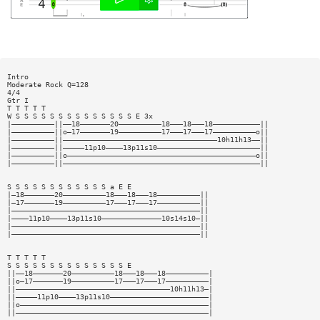
Intro
Moderate Rock Q=128
4/4
Gtr I
T T T T T
W S S S S S S S S S S S S S S E 3x
|——————————||——18———————20——————————18———18———18———————————||
|——————————||o—17———————19——————————17———17———17——————————o||
|——————————||————————————————————————————————————10h11h13——||
|——————————||—————11p10————13p11s10————————————————————————||
|——————————||o————————————————————————————————————————————o||
|——————————||——————————————————————————————————————————————||
S S S S S S S S S S S S a E E
|—18———————20——————————18———18———18——————————||
|—17———————19——————————17———17———17——————————||
|————————————————————————————————————————————||
|————11p10————13p11s10——————————————10s14s10—||
|————————————————————————————————————————————||
|————————————————————————————————————————————||
T T T T T
S S S S S S S S S S S S S S E
||——18———————20——————————18———18———18——————————|
||o—17———————19——————————17———17———17——————————|
||————————————————————————————————————10h11h13—|
||—————11p10————13p11s10———————————————————————|
||o————————————————————————————————————————————|
||—————————————————————————————————————————————|