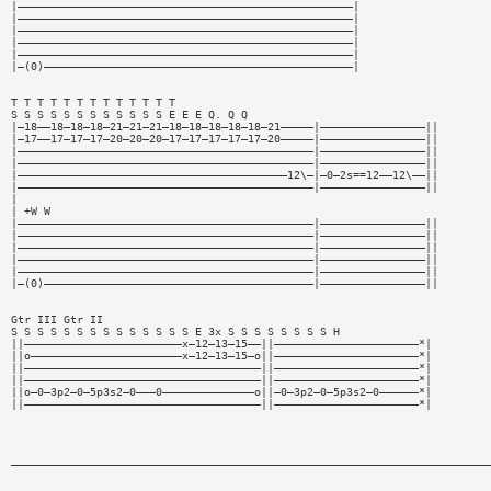
|———————————————————————————————————————————————————|
|———————————————————————————————————————————————————|
|———————————————————————————————————————————————————|
|———————————————————————————————————————————————————|
|———————————————————————————————————————————————————|
|—(0)———————————————————————————————————————————————|
T T T T T T T T T T T T T
S S S S S S S S S S S S E E E Q. Q Q
|—18——18—18—18—21—21—21—18—18—18—18—18—21—————|————————————————||
|—17——17—17—17—20—20—20—17—17—17—17—17—20—————|————————————————||
|—————————————————————————————————————————————|————————————————||
|—————————————————————————————————————————————|————————————————||
|—————————————————————————————————————————12\—|—0—2s==12——12\——||
|—————————————————————————————————————————————|————————————————||
|
| +W W
|—————————————————————————————————————————————|————————————————||
|—————————————————————————————————————————————|————————————————||
|—————————————————————————————————————————————|————————————————||
|—————————————————————————————————————————————|————————————————||
|—————————————————————————————————————————————|————————————————||
|—(0)—————————————————————————————————————————|————————————————||
Gtr III Gtr II
S S S S S S S S S S S S S S E 3x S S S S S S S S H
||————————————————————————x—12—13—15——||——————————————————————*|
||o———————————————————————x—12—13—15—o||——————————————————————*|
||————————————————————————————————————||——————————————————————*|
||————————————————————————————————————||——————————————————————*|
||o—0—3p2—0—5p3s2—0———0——————————————o||—0—3p2—0—5p3s2—0——————*|
||————————————————————————————————————||——————————————————————*|
—————————————————————————————————————————————————————————————————————————