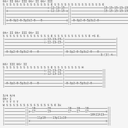
Gtr II Gtr III Gtr II Gtr III
S S S S S S S S S S S S S S E S S S S S S S S S S S S S S E
||————————————————————————x—12—13—15——||———————————————————15—15—15—15—15
||o———————————————————————x—12—13—15—o||———————————————————15—15—15—15—15
||————————————————————————————————————||—————————————————————————————————
||————————————————————————————————————||—————————————————————————————————
||o—0—3p2—0—5p3s2—0———0——————————————o||—0—3p2—0—5p3s2—0—————————————————
||————————————————————————————————————||—————————————————————————————————
Gtr II Gtr III Gtr II
S S S S S S S S S S S S S S E S S S S S S S S S S E +S E.
|———————————————————————x—12—13—15—|——————————————————————————————|
|———————————————————————x—12—13—15—|——————————————————————————————|
|——————————————————————————————————|——————————————————————————————|
|——————————————————————————————————|——————————————————————————————|
|—0—3p2—0—5p3s2—0———0——————————————|—0—3p2—0—5p3s2—0———0——————————|
|——————————————————————————————————|—————————————————————3—(3)—4——|
Gtr III Gtr II
S S S S S S S S S S S S S S E S S S S S S S S H
|———————————————————————x—12—13—15—|——————————————————————||
|———————————————————————x—12—13—15—|——————————————————————||
|——————————————————————————————————|——————————————————————||
|——————————————————————————————————|——————————————————————||
|—0—3p2—0—5p3s2—0———0——————————————|—0—3p2—0—5p3s2—0——————||
|——————————————————————————————————|——————————————————————||
5/4 4/4
Gtr I
T T T T T
W S S S S S S S S S S S S S S E 3x
|————————————||——18———————20——————————18———18———18———————————||
|————————————||o—17———————19——————————17———17———17——————————o||
|————————————||————————————————————————————————————10h11h13——||
|————————————||—————11p10————13p11s10————————————————————————||
|————————————||o————————————————————————————————————————————o||
|————————————||——————————————————————————————————————————————||