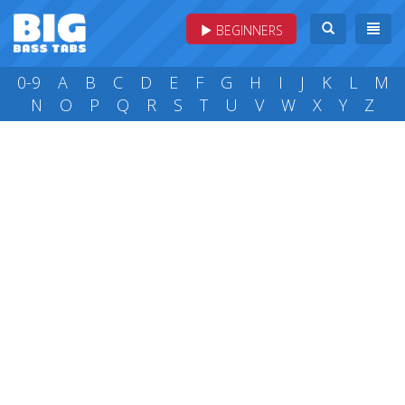
BEGINNERS
0-9
A
B
C
D
E
F
G
H
I
J
K
L
M
N
O
P
Q
R
S
T
U
V
W
X
Y
Z