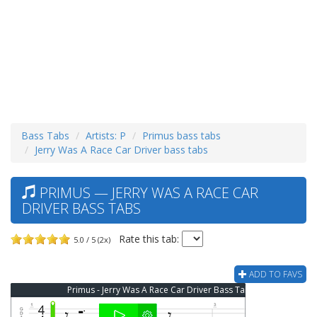
Bass Tabs
Artists: P
Primus bass tabs
Jerry Was A Race Car Driver bass tabs
PRIMUS — JERRY WAS A RACE CAR
DRIVER BASS TABS
Rate this tab:
5.0 / 5 (2x)
ADD TO FAVS
Primus - Jerry Was A Race Car Driver Bass Tab