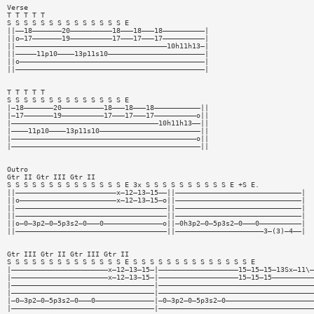
Verse
T T T T T
S S S S S S S S S S S S S S E
||——18———————20——————————18———18———18——————————|
||o—17———————19——————————17———17———17——————————|
||————————————————————————————————————10h11h13—|
||—————11p10————13p11s10———————————————————————|
||o————————————————————————————————————————————|
||—————————————————————————————————————————————|
T T T T T
S S S S S S S S S S S S S S E
|—18———————20——————————18———18———18———————————||
|—17———————19——————————17———17———17——————————o||
|———————————————————————————————————10h11h13——||
|————11p10————13p11s10————————————————————————||
|————————————————————————————————————————————o||
|—————————————————————————————————————————————||
Outro
Gtr II Gtr III Gtr II
S S S S S S S S S S S S S S E 3x S S S S S S S S S S E +S E.
||————————————————————————x—12—13—15——||——————————————————————————————|
||o———————————————————————x—12—13—15—o||——————————————————————————————|
||————————————————————————————————————||——————————————————————————————|
||————————————————————————————————————||——————————————————————————————|
||o—0—3p2—0—5p3s2—0———0——————————————o||—0h3p2—0—5p3s2—0———0——————————|
||————————————————————————————————————||—————————————————————3—(3)—4——|
Gtr III Gtr II Gtr III Gtr II
S S S S S S S S S S S S S S E S S S S S S S S S S S S S S E
|———————————————————————x—12—13—15—|———————————————————15—15—15—13Sx—11\—
|———————————————————————x—12—13—15—|———————————————————15—15—15——————————
|——————————————————————————————————|—————————————————————————————————————
|——————————————————————————————————|—————————————————————————————————————
|—0—3p2—0—5p3s2—0———0——————————————|—0—3p2—0—5p3s2—0—————————————————————
|——————————————————————————————————|—————————————————————————————————————